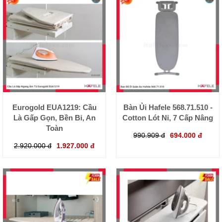
Eurogold EUA1219: Cầu
Bàn Ủi Hafele 568.71.510 -
Là Gấp Gọn, Bền Bỉ, An
Cotton Lót Nỉ, 7 Cấp Nâng
Toàn
990.909 đ
694.000 đ
2.920.000 đ
1.927.000 đ