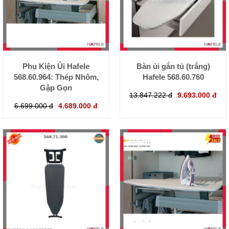
Phụ Kiện Ủi Hafele
Bàn ủi gắn tủ (trắng)
568.60.964: Thép Nhôm,
Hafele 568.60.760
Gập Gọn
13.847.222 đ
9.693.000 đ
6.699.000 đ
4.689.000 đ