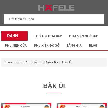
DANH
THIẾT BỊ NHÀ BẾP
PHỤ KIỆN NHÀ BẾP
MỤC SẢN
PHỤ KIỆN CỬA
PHỤ KIỆN ĐỒ GỖ
BẢNG GIÁ
BLOG
PHẨM
Trang chủ
Phụ Kiện Tủ Quần Áo
Bàn Ủi
BÀN ỦI