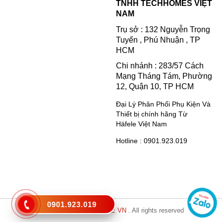
TNHH TECHHOMES VIỆT
NAM
Trụ sở : 132 Nguyễn Trọng
Tuyển , Phú Nhuận , TP
HCM
Chi nhánh : 283/57 Cách
Mạng Tháng Tám, Phường
12, Quận 10, TP HCM
Đại Lý Phân Phối Phụ Kiện Và
Thiết bị chính hãng Từ
Häfele Việt Nam
Hotline : 0901.923.019
0901.923.019
Copyright © 2021
HAFELE VN
. All rights reserved