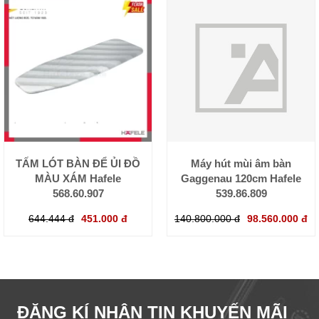
TẤM LÓT BÀN ĐỂ ỦI ĐỒ
Máy hút mùi âm bàn
MÀU XÁM Hafele
Gaggenau 120cm Hafele
568.60.907
539.86.809
644.444 đ
451.000 đ
140.800.000 đ
98.560.000 đ
ĐĂNG KÍ NHẬN TIN KHUYẾN MÃI