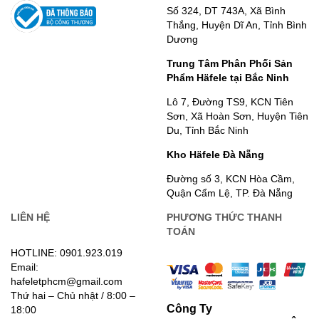
Số 324, DT 743A, Xã Bình
Thắng, Huyện Dĩ An, Tỉnh Bình
Dương
Trung Tâm Phân Phối Sản
Phẩm Häfele tại Bắc Ninh
Lô 7, Đường TS9, KCN Tiên
Sơn, Xã Hoàn Sơn, Huyện Tiên
Du, Tỉnh Bắc Ninh
Kho Häfele Đà Nẵng
Đường số 3, KCN Hòa Cầm,
Quận Cẩm Lệ, TP. Đà Nẵng
LIÊN HỆ
PHƯƠNG THỨC THANH
TOÁN
HOTLINE: 0901.923.019
Email:
hafeletphcm@gmail.com
Thứ hai – Chủ nhật / 8:00 –
Công Ty
18:00