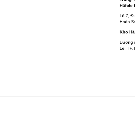
Häfele 
Lô 7, Đ
Hoàn Sơ
Kho Hä
Đường 
Lệ, TP.