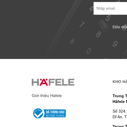
Điền thô
KHO H
Giới thiệu Häfele
Trung 
Häfele
Số 324,
Dĩ An, 
Trung 