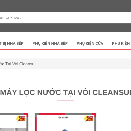
T BỊ NHÀ BẾP
PHỤ KIỆN NHÀ BẾP
PHỤ KIỆN CỬA
PHỤ KIỆN
c Tại Vòi Cleansui
MÁY LỌC NƯỚC TẠI VÒI CLEANSU