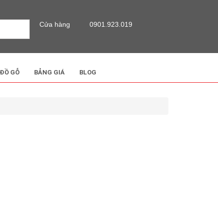
Cửa hàng
0901.923.019
 ĐỒ GỖ
BẢNG GIÁ
BLOG
I