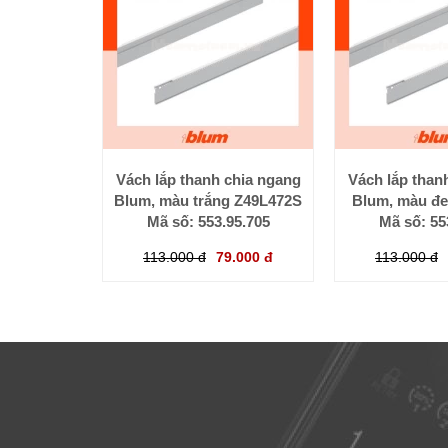
Vách lắp thanh chia ngang
Vách lắp than
Blum, màu trắng Z49L472S
Blum, màu đ
Mã số: 553.95.705
Mã số: 55
113.000 đ
79.000 đ
113.000 đ