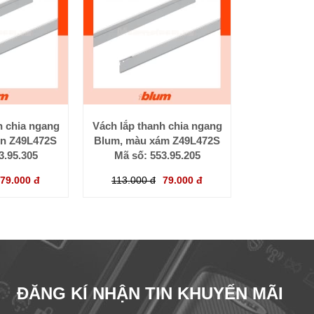
h chia ngang
Vách lắp thanh chia ngang
en Z49L472S
Blum, màu xám Z49L472S
3.95.305
Mã số: 553.95.205
79.000 đ
113.000 đ
79.000 đ
ĐĂNG KÍ NHẬN TIN KHUYẾN MÃI