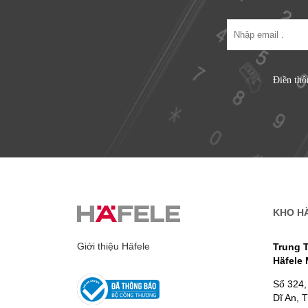
Điền thô
KHO H
Giới thiệu Häfele
Trung 
Häfele
Số 324,
Dĩ An, 