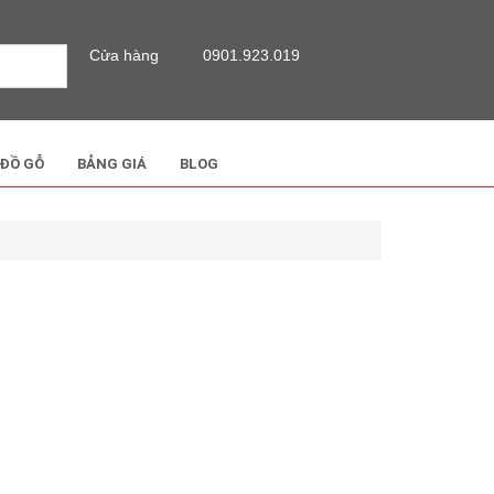
Cửa hàng
0901.923.019
 ĐỒ GỖ
BẢNG GIÁ
BLOG