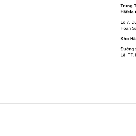
Trung 
Häfele 
Lô 7, Đ
Hoàn Sơ
Kho Hä
Đường 
Lệ, TP.