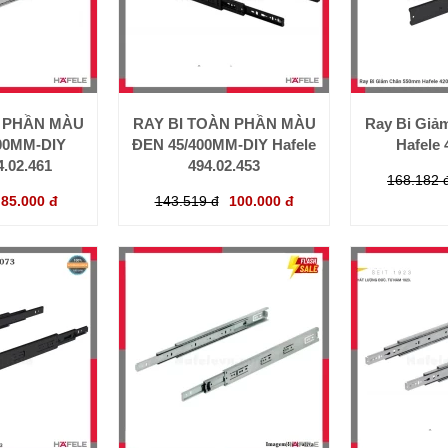
N PHẦN MÀU
RAY BI TOÀN PHẦN MÀU
Ray Bi Gia
00MM-DIY
ĐEN 45/400MM-DIY Hafele
Hafele 
4.02.461
494.02.453
168.182 
85.000 đ
143.519 đ
100.000 đ