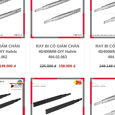
GIẢM CHẤN
RAY BI CÓ GIẢM CHẤN
RAY BI C
IY Hafele
45/400MM-DIY Hafele
45/450MM
.062
494.02.063
494
149.000 đ
225.000 đ
158.000 đ
248.148 