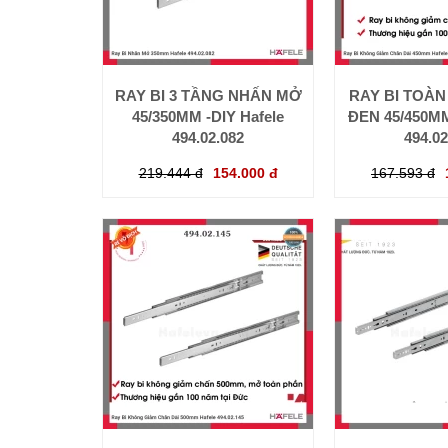
RAY BI 3 TẦNG NHẤN MỞ
RAY BI TOÀ
45/350MM -DIY Hafele
ĐEN 45/450MM
494.02.082
494.02
219.444 đ
154.000 đ
167.593 đ