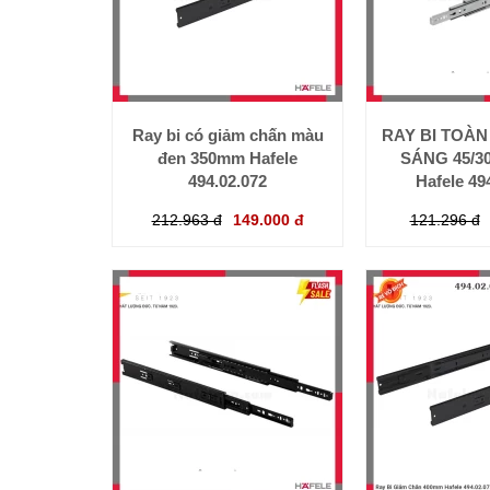
Ray bi có giảm chấn màu
RAY BI TOÀ
đen 350mm Hafele
SÁNG 45/3
494.02.072
Hafele 49
212.963 đ
149.000 đ
121.296 đ