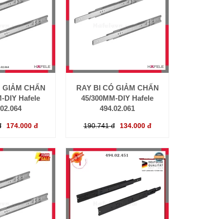
Ó GIẢM CHẤN
RAY BI CÓ GIẢM CHẤN
-DIY Hafele
45/300MM-DIY Hafele
.02.064
494.02.061
đ
174.000 đ
190.741 đ
134.000 đ