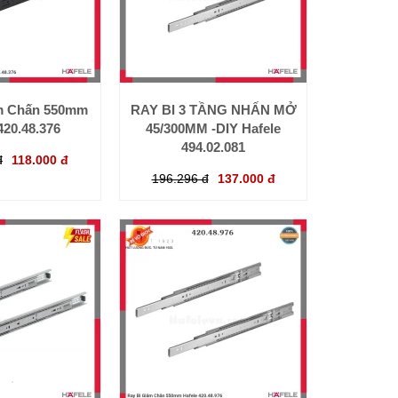
̉m Chấn 550mm
RAY BI 3 TẦNG NHẤN MỞ
420.48.376
45/300MM -DIY Hafele
494.02.081
đ
118.000 đ
196.296 đ
137.000 đ