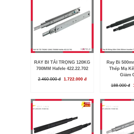
RAY BI TẢI TRỌNG 120KG
Ray Bi 500m
700MM Hafele 422.22.702
Thép Mạ K
Giảm 
2.460.000 đ
1.722.000 đ
188.000 đ