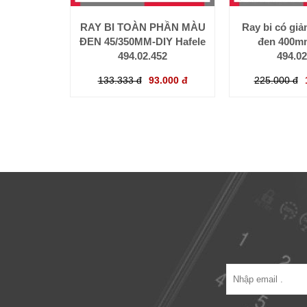
RAY BI TOÀN PHẦN MÀU
Ray bi có gi
ĐEN 45/350MM-DIY Hafele
đen 400mm
494.02.452
494.02
133.333 đ
93.000 đ
225.000 đ