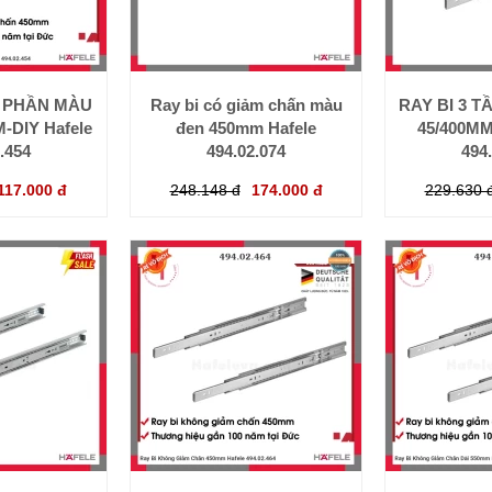
N PHẦN MÀU
Ray bi có giảm chấn màu
RAY BI 3 
-DIY Hafele
đen 450mm Hafele
45/400MM
.454
494.02.074
494
117.000 đ
248.148 đ
174.000 đ
229.630 