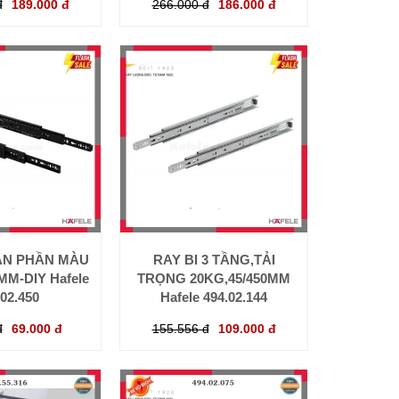
đ
189.000 đ
266.000 đ
186.000 đ
ÀN PHẦN MÀU
RAY BI 3 TẦNG,TẢI
MM-DIY Hafele
TRỌNG 20KG,45/450MM
.02.450
Hafele 494.02.144
đ
69.000 đ
155.556 đ
109.000 đ