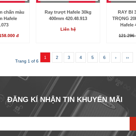
ảm chấn màu
Ray trượt Hafele 30kg
RAY BI 
 Hafele
400mm 420.48.913
TRỌNG 20
.073
Hafele 
Liên hệ
158.000 đ
121.296 
1
2
3
4
5
6
›
››
Trang 1 of 6
ĐĂNG KÍ NHẬN TIN KHUYẾN MÃI