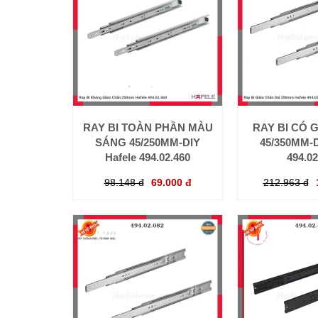
RAY BI TOÀN PHẦN MÀU
RAY BI CÓ 
SÁNG 45/250MM-DIY
45/350MM-D
Hafele 494.02.460
494.02
98.148 đ
69.000 đ
212.963 đ