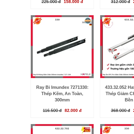
225.000 đ
158.000 đ
312.000 đ
Ray Bi Imundex 7271330:
433.32.052 Ha
Thép Kẽm, An Toàn,
Thép Giảm C
300mm
Bền 
116.500 đ
82.000 đ
368.000 đ