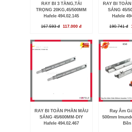
RAY BI 3 TẦNG,TẢI
RAY BI TOÀ
TRỌNG 20KG,45/500MM
SÁNG 45/5
Hafele 494.02.145
Hafele 49
167.593 đ
117.000 đ
190.741 đ
RAY BI TOÀN PHẦN MÀU
Ray Âm G
SÁNG 45/600MM-DIY
500mm Imunde
Hafele 494.02.467
Bền 