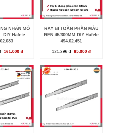
TẦNG NHẤN MỞ
RAY BI TOÀN PHẦN MÀU
 -DIY Hafele
ĐEN 45/300MM-DIY Hafele
.02.083
494.02.451
đ
161.000 đ
121.296 đ
85.000 đ