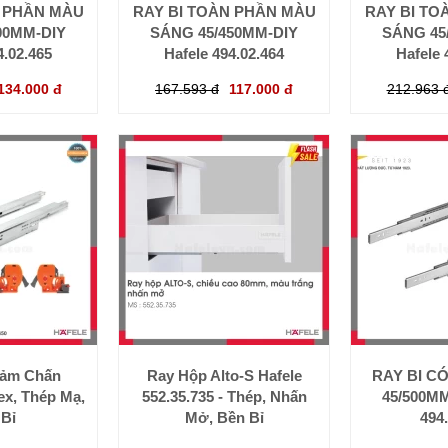
N PHẦN MÀU
RAY BI TOÀN PHẦN MÀU
RAY BI TO
00MM-DIY
SÁNG 45/450MM-DIY
SÁNG 45
4.02.465
Hafele 494.02.464
Hafele 
134.000 đ
167.593 đ
117.000 đ
212.963 
iảm Chấn
Ray Hộp Alto-S Hafele
RAY BI C
x, Thép Mạ,
552.35.735 - Thép, Nhấn
45/500MM
Bỉ
Mở, Bền Bỉ
494