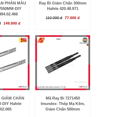
ÀN PHẦN MÀU
Ray Bi Giảm Chấn 300mm
/550MM-DIY
Hafele 420.48.971
494.02.466
110.000 đ
77.000 đ
đ
149.000 đ
Ó GIẢM CHẤN
Mã Ray Bi 7271450
-DIY Hafele
Imundex: Thép Mạ Kẽm,
.02.065
Giảm Chấn 500mm