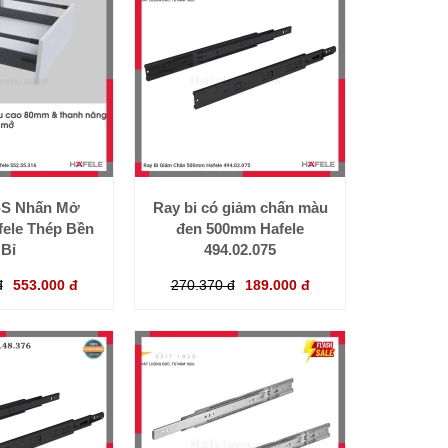
o-S Nhấn Mở
Ray bi có giảm chấn màu
ele Thép Bền
đen 500mm Hafele
Bỉ
494.02.075
đ
553.000 đ
270.370 đ
189.000 đ