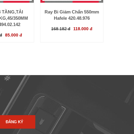
3 TẦNG,TẢI
Ray Bi Giảm Chấn 550mm
KG,45/350MM
Hafele 420.48.976
494.02.142
168.182 đ
118.000 đ
đ
85.000 đ
ĐĂNG KÝ