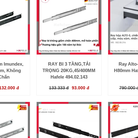
m Imundex,
RAY BI 3 TẦNG,TẢI
Ray Alt
ẽm, Không
TRỌNG 20KG,45/400MM
H80mm Haf
Chấn
Hafele 494.02.143
132.000 đ
133.333 đ
93.000 đ
790.000 