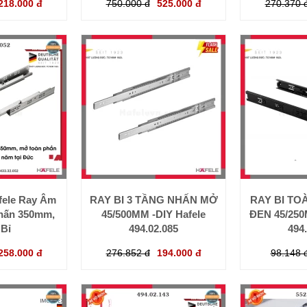
218.000 đ
750.000 đ
525.000 đ
270.370 
fele Ray Âm
RAY BI 3 TẦNG NHẤN MỞ
RAY BI TO
hấn 350mm,
45/500MM -DIY Hafele
ĐEN 45/250
Bỉ
494.02.085
494
258.000 đ
276.852 đ
194.000 đ
98.148 