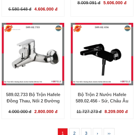
8.009.091 đ
5.606.000 đ
6.580.648 đ
4.606.000 đ
589.02.733 Bộ Trộn Hafele
Bộ Trộn 2 Nước Hafele
Đồng Thau, Nổi 2 Đường
589.02.456 - Sứ, Châu Âu
4.000.000 đ
2.800.000 đ
11.727.273 đ
8.209.000 đ
1
2
3
›
››