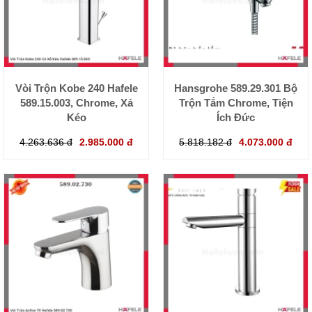
Vòi Trộn Kobe 240 Hafele
Hansgrohe 589.29.301 Bộ
589.15.003, Chrome, Xả
Trộn Tắm Chrome, Tiện
Kéo
Ích Đức
4.263.636 đ
2.985.000 đ
5.818.182 đ
4.073.000 đ