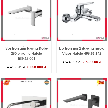
Vòi trộn gắn tường Kobe
Bộ trộn nổi 2 đường nước
250 chrome Hafele
Vigor Hafele 495.61.142
589.15.004
3.574.907 đ
2.502.000 đ
4.418.611 đ
3.093.000 đ