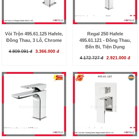
Vòi Trộn 495.61.125 Hafele,
Regal 250 Hafele
Đồng Thau, 3 Lỗ, Chrome
495.61.121 - Đồng Thau,
Bền Bỉ, Tiện Dụng
4.809.091 đ
3.366.000 đ
4.172.727 đ
2.921.000 đ