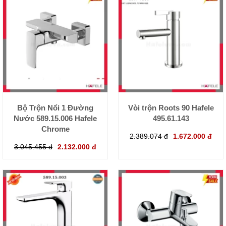
Bộ Trộn Nổi 1 Đường
Vòi trộn Roots 90 Hafele
Nước 589.15.006 Hafele
495.61.143
Chrome
2.389.074 đ
1.672.000 đ
3.045.455 đ
2.132.000 đ