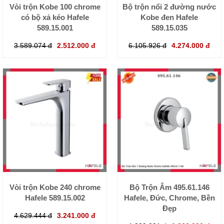
Vòi trộn Kobe 100 chrome
Bộ trộn nổi 2 đường nước
có bộ xả kéo Hafele
Kobe đen Hafele
589.15.001
589.15.035
3.589.074 đ
2.512.000 đ
6.105.926 đ
4.274.000 đ
Vòi trộn Kobe 240 chrome
Bộ Trộn Âm 495.61.146
Hafele 589.15.002
Hafele, Đức, Chrome, Bền
Đẹp
4.629.444 đ
3.241.000 đ