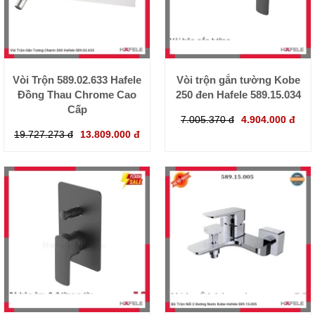
Vòi Trộn 589.02.633 Hafele
Vòi trộn gắn tường Kobe
Đồng Thau Chrome Cao
250 đen Hafele 589.15.034
Cấp
7.005.370 đ
4.904.000 đ
19.727.273 đ
13.809.000 đ