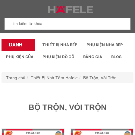
DANH
THIẾT BỊ NHÀ BẾP
PHỤ KIỆN NHÀ BẾP
MỤC SẢN
PHỤ KIỆN CỬA
PHỤ KIỆN ĐỒ GỖ
BẢNG GIÁ
BLOG
PHẨM
Trang chủ
Thiết Bị Nhà Tắm Hafele
Bộ Trộn, Vòi Trộn
BỘ TRỘN, VÒI TRỘN