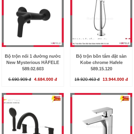
Bộ trộn nổi 1 đường nước
Bộ trộn bồn tắm đặt sàn
New Mysterious HÄFELE
Kobe chrome Hafele
589.02.603
589.15.120
6.690.909 đ
4.684.000 đ
19.920.463 đ
13.944.000 đ