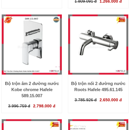
1.809.091 đ
1.266.000 đ
Bộ trộn âm 2 đường nước
Bộ trộn nổi 2 đường nước
Kobe chrome Hafele
Roots Hafele 495.61.145
589.15.007
3.785.926 đ
2.650.000 đ
3.996.759 đ
2.798.000 đ