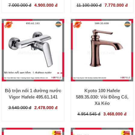
7.000.000 đ
4.900.000 đ
11.100.000 đ
7.770.000 đ
Bộ trộn nổi 1 đường nước
Kyoto 100 Hafele
Vigor Hafele 495.61.141
589.35.030: Vòi Đồng Cổ,
Xả Kéo
3.540.000 đ
2.478.000 đ
4.954.545 đ
3.468.000 đ