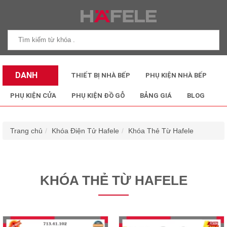
DANH
THIẾT BỊ NHÀ BẾP
PHỤ KIỆN NHÀ BẾP
MỤC SẢN
PHỤ KIỆN CỬA
PHỤ KIỆN ĐỒ GỖ
BẢNG GIÁ
BLOG
PHẨM
Trang chủ
Khóa Điện Tử Hafele
Khóa Thẻ Từ Hafele
KHÓA THẺ TỪ HAFELE