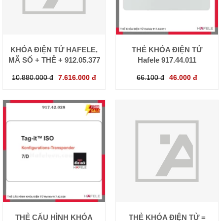
KHÓA ĐIỆN TỬ HAFELE,
THẺ KHÓA ĐIỆN TỬ
MÃ SỐ + THẺ + 912.05.377
Hafele 917.44.011
10.880.000 đ
7.616.000 đ
66.100 đ
46.000 đ
THẺ CẤU HÌNH KHÓA
THẺ KHÓA ĐIỆN TỬ =