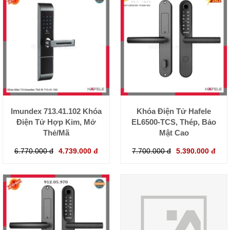
Imundex 713.41.102 Khóa
Khóa Điện Tử Hafele
Điện Tử Hợp Kim, Mở
EL6500-TCS, Thép, Bảo
Thẻ/Mã
Mật Cao
6.770.000 đ
4.739.000 đ
7.700.000 đ
5.390.000 đ