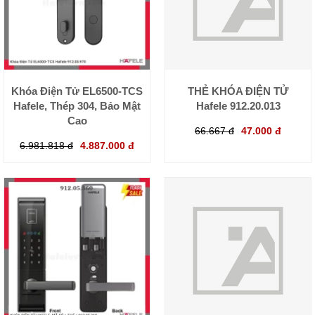
Khóa Điện Tử EL6500-TCS
THẺ KHÓA ĐIỆN TỬ
Hafele, Thép 304, Bảo Mật
Hafele 912.20.013
Cao
66.667 đ
47.000 đ
6.981.818 đ
4.887.000 đ