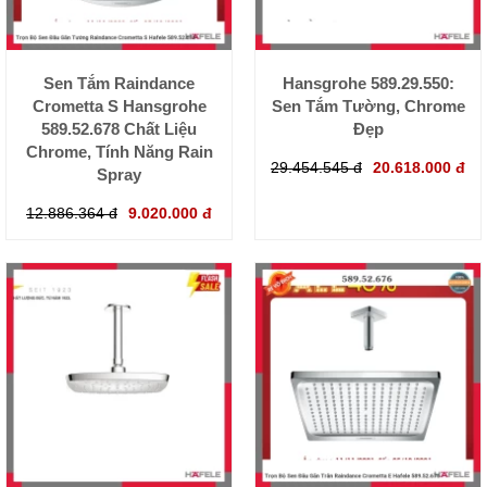
Sen Tắm Raindance
Hansgrohe 589.29.550:
Crometta S Hansgrohe
Sen Tắm Tường, Chrome
589.52.678 Chất Liệu
Đẹp
Chrome, Tính Năng Rain
29.454.545 đ
20.618.000 đ
Spray
12.886.364 đ
9.020.000 đ