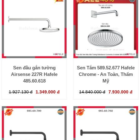
Sen đầu gắn tường
Sen Tắm 589.52.677 Hafele
Airsense 227R Hafele
Chrome - An Toàn, Thẩm
485.60.618
Mỹ
1.927.130 đ
1.349.000 đ
14.840.000 đ
7.930.000 đ