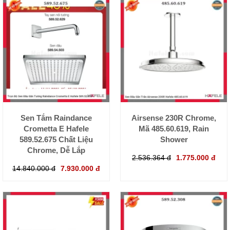
Sen Tắm Raindance
Airsense 230R Chrome,
Crometta E Hafele
Mã 485.60.619, Rain
589.52.675 Chất Liệu
Shower
Chrome, Dễ Lắp
2.536.364 đ
1.775.000 đ
14.840.000 đ
7.930.000 đ