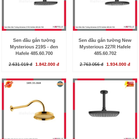
Sen đầu gắn tường
Sen đầu gắn tường New
Mysterious 219S - đen
Mysterious 227R Hafele
Hafele 485.60.700
485.60.702
2.631.019 đ
1.842.000 đ
2.763.056 đ
1.934.000 đ