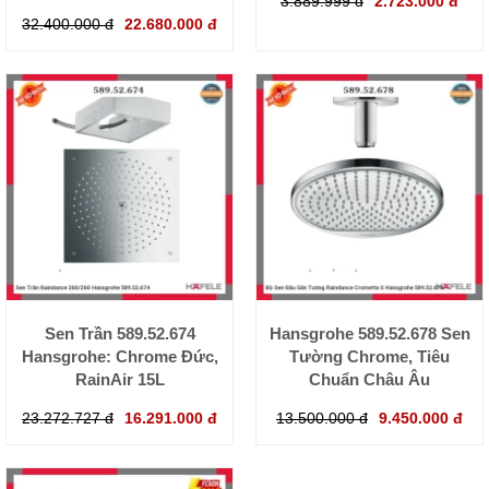
3.889.999 đ
2.723.000 đ
32.400.000 đ
22.680.000 đ
Sen Trần 589.52.674
Hansgrohe 589.52.678 Sen
Hansgrohe: Chrome Đức,
Tường Chrome, Tiêu
RainAir 15L
Chuẩn Châu Âu
23.272.727 đ
16.291.000 đ
13.500.000 đ
9.450.000 đ