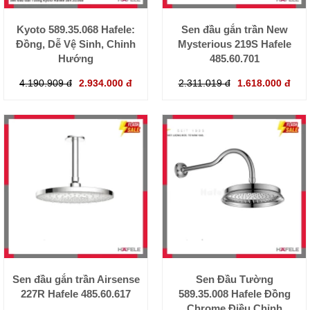
Kyoto 589.35.068 Hafele:
Sen đầu gắn trần New
Đồng, Dễ Vệ Sinh, Chỉnh
Mysterious 219S Hafele
Hướng
485.60.701
4.190.909 đ
2.934.000 đ
2.311.019 đ
1.618.000 đ
Sen đầu gắn trần Airsense
Sen Đầu Tường
227R Hafele 485.60.617
589.35.008 Hafele Đồng
Chrome Điều Chỉnh