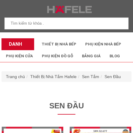
DANH
THIẾT BỊ NHÀ BẾP
PHỤ KIỆN NHÀ BẾP
MỤC SẢN
PHỤ KIỆN CỬA
PHỤ KIỆN ĐỒ GỖ
BẢNG GIÁ
BLOG
PHẨM
Trang chủ
Thiết Bị Nhà Tắm Hafele
Sen Tắm
Sen Đầu
SEN ĐẦU