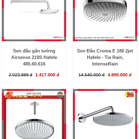
Sen đầu gắn tường
Sen Đầu Croma E 180 2jet
Airsense 219S Hafele
Hafele - Tia Rain,
485.60.616
IntenseRain
2.023.889 đ
1.417.000 đ
14.540.000 đ
4.890.000 đ