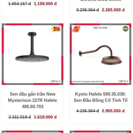
1.654.167 đ
1.158.000 đ
3.236.364 đ
2.265.000 đ
Sen đầu gắn trần New
Kyoto Hafele 589.35.038:
Mysterious 227R Hafele
Sen Đầu Đồng Cổ Tinh Tế
485.60.703
4.236.364 đ
2.965.000 đ
2.311.019 đ
1.618.000 đ