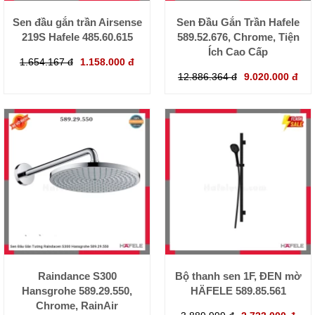
Sen đầu gắn trần Airsense
Sen Đầu Gắn Trần Hafele
219S Hafele 485.60.615
589.52.676, Chrome, Tiện
Ích Cao Cấp
1.654.167 đ
1.158.000 đ
12.886.364 đ
9.020.000 đ
Raindance S300
Bộ thanh sen 1F, ĐEN mờ
Hansgrohe 589.29.550,
HÄFELE 589.85.561
Chrome, RainAir