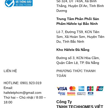
Số 324, DT 743A, Xã Bình
Thắng, Huyện Dĩ An, Tỉnh Bình
Dương
Trung Tâm Phân Phối Sản
Phẩm Häfele tại Bắc Ninh
Lô 7, Đường TS9, KCN Tiên
Sơn, Xã Hoàn Sơn, Huyện Tiên
Du, Tỉnh Bắc Ninh
Kho Häfele Đà Nẵng
Đường số 3, KCN Hòa Cầm,
Quận Cẩm Lệ, TP. Đà Nẵng
LIÊN HỆ
PHƯƠNG THỨC THANH
TOÁN
HOTLINE: 0901.923.019
Email:
hafeletphcm@gmail.com
Thứ hai – Chủ nhật / 8:00 –
Công Ty
18:00
TNHH TECHHOMES VIỆT