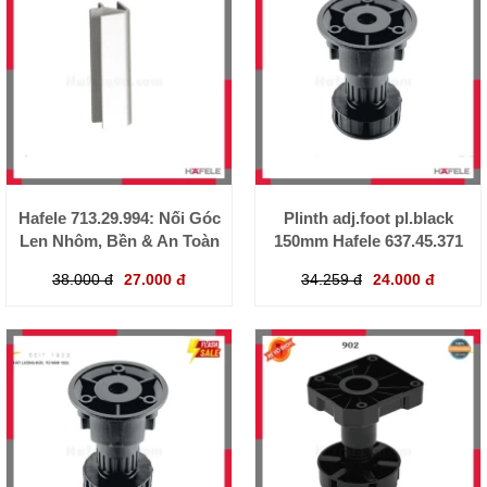
Hafele 713.29.994: Nối Góc
Plinth adj.foot pl.black
Len Nhôm, Bền & An Toàn
150mm Hafele 637.45.371
38.000 đ
27.000 đ
34.259 đ
24.000 đ