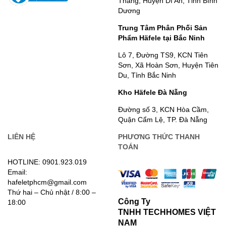
Thắng, Huyện Dĩ An, Tỉnh Bình
Dương
Trung Tâm Phân Phối Sản
Phẩm Häfele tại Bắc Ninh
Lô 7, Đường TS9, KCN Tiên
Sơn, Xã Hoàn Sơn, Huyện Tiên
Du, Tỉnh Bắc Ninh
Kho Häfele Đà Nẵng
Đường số 3, KCN Hòa Cầm,
Quận Cẩm Lệ, TP. Đà Nẵng
LIÊN HỆ
PHƯƠNG THỨC THANH
TOÁN
HOTLINE: 0901.923.019
Email:
hafeletphcm@gmail.com
Thứ hai – Chủ nhật / 8:00 –
Công Ty
18:00
TNHH TECHHOMES VIỆT
NAM