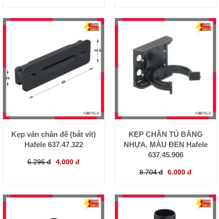
Kẹp ván chân đế (bắt vít)
KẸP CHÂN TỦ BẰNG
Hafele 637.47.322
NHỰA, MÀU ĐEN Hafele
637.45.906
6.296 đ
4.000 đ
8.704 đ
6.000 đ