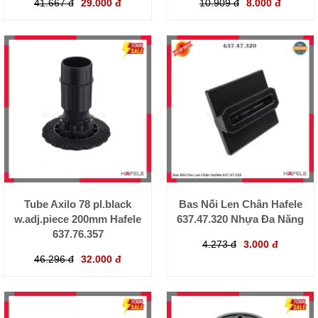
41.667 đ
29.000 đ
10.909 đ
8.000 đ
Tube Axilo 78 pl.black
Bas Nối Len Chân Hafele
w.adj.piece 200mm Hafele
637.47.320 Nhựa Đa Năng
637.76.357
4.273 đ
3.000 đ
46.296 đ
32.000 đ