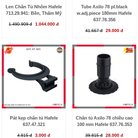
Len Chân Tủ Nhôm Hafele
Tube Axilo 78 pl.black
713.29.941: Bền, Thẩm Mỹ
w.adj.piece 180mm Hafele
637.76.356
1.490.909 đ
1.044.000 đ
41.667 đ
29.000 đ
Pát kẹp chân tủ Hafele
Chân tủ Axilo 78 chiều cao
637.47.321
100 mm Hafele 637.76.353
4.815 đ
3.000 đ
39.815 đ
28.000 đ