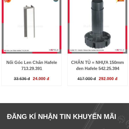
Nối Góc Len Chân Hafele
CHÂN TỦ = NHỰA 150mm
713.29.391
đen Hafele 542.25.394
33.636 đ
24.000 đ
417.000 đ
292.000 đ
ĐĂNG KÍ NHẬN TIN KHUYẾN MÃI