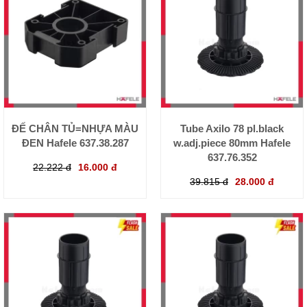
ĐẾ CHÂN TỦ=NHỰA MÀU
Tube Axilo 78 pl.black
ĐEN Hafele 637.38.287
w.adj.piece 80mm Hafele
637.76.352
22.222 đ
16.000 đ
39.815 đ
28.000 đ