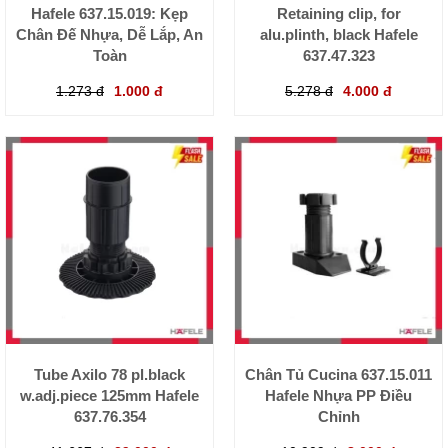
Hafele 637.15.019: Kẹp
Retaining clip, for
Chân Đế Nhựa, Dễ Lắp, An
alu.plinth, black Hafele
Toàn
637.47.323
1.273 đ
1.000 đ
5.278 đ
4.000 đ
Tube Axilo 78 pl.black
Chân Tủ Cucina 637.15.011
w.adj.piece 125mm Hafele
Hafele Nhựa PP Điều
637.76.354
Chỉnh