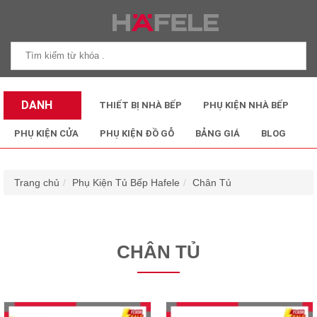
DANH
THIẾT BỊ NHÀ BẾP
PHỤ KIỆN NHÀ BẾP
MỤC SẢN
PHỤ KIỆN CỬA
PHỤ KIỆN ĐỒ GỖ
BẢNG GIÁ
BLOG
PHẨM
Trang chủ
Phụ Kiện Tủ Bếp Hafele
Chân Tủ
CHÂN TỦ