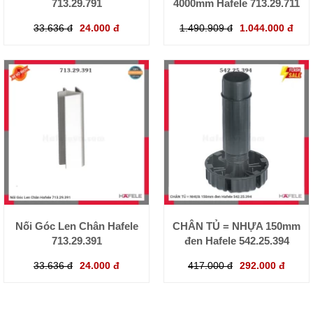
713.29.791
4000mm Hafele 713.29.711
33.636 đ
24.000 đ
1.490.909 đ
1.044.000 đ
Nối Góc Len Chân Hafele
CHÂN TỦ = NHỰA 150mm
713.29.391
đen Hafele 542.25.394
33.636 đ
24.000 đ
417.000 đ
292.000 đ