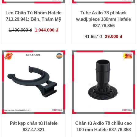
Len Chân Tủ Nhôm Hafele
Tube Axilo 78 pl.black
713.29.941: Bền, Thẩm Mỹ
w.adj.piece 180mm Hafele
637.76.356
1.490.909 đ
1.044.000 đ
41.667 đ
29.000 đ
Pát kẹp chân tủ Hafele
Chân tủ Axilo 78 chiều cao
637.47.321
100 mm Hafele 637.76.353