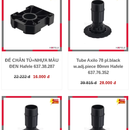
ĐẾ CHÂN TỦ=NHỰA MÀU
Tube Axilo 78 pl.black
ĐEN Hafele 637.38.287
w.adj.piece 80mm Hafele
637.76.352
22.222 đ
16.000 đ
39.815 đ
28.000 đ