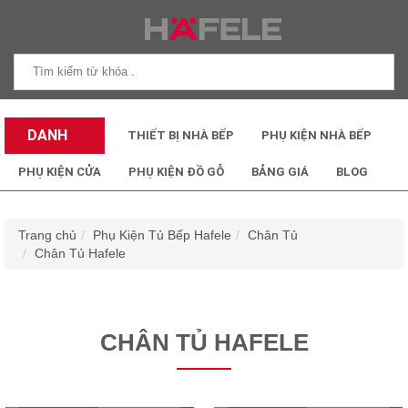
DANH
THIẾT BỊ NHÀ BẾP
PHỤ KIỆN NHÀ BẾP
MỤC SẢN
PHỤ KIỆN CỬA
PHỤ KIỆN ĐỒ GỖ
BẢNG GIÁ
BLOG
PHẨM
Trang chủ
Phụ Kiện Tủ Bếp Hafele
Chân Tủ
Chân Tủ Hafele
CHÂN TỦ HAFELE