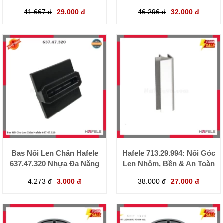
41.667 đ
29.000 đ
46.296 đ
32.000 đ
Bas Nối Len Chân Hafele
Hafele 713.29.994: Nối Góc
637.47.320 Nhựa Đa Năng
Len Nhôm, Bền & An Toàn
4.273 đ
3.000 đ
38.000 đ
27.000 đ