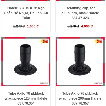
Hafele 637.15.019: Kẹp
Retaining clip, for
Chân Đế Nhựa, Dễ Lắp, An
alu.plinth, black Hafele
Toàn
637.47.323
1.273 đ
1.000 đ
5.278 đ
4.000 đ
Tube Axilo 78 pl.black
Tube Axilo 78 pl.black
w.adj.piece 125mm Hafele
w.adj.piece 200mm Hafele
637.76.354
637.76.357