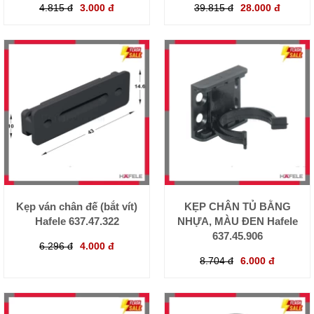
4.815 đ
3.000 đ
39.815 đ
28.000 đ
Kẹp ván chân đế (bắt vít)
KẸP CHÂN TỦ BẰNG
Hafele 637.47.322
NHỰA, MÀU ĐEN Hafele
637.45.906
6.296 đ
4.000 đ
8.704 đ
6.000 đ