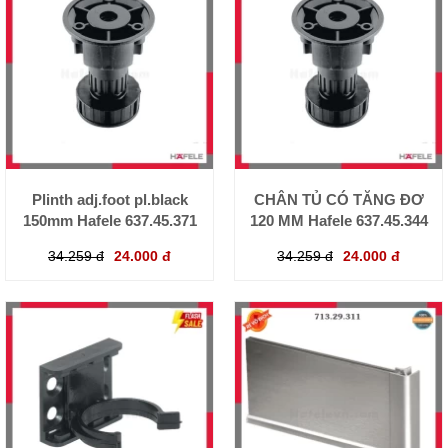
Plinth adj.foot pl.black
CHÂN TỦ CÓ TĂNG ĐƠ
150mm Hafele 637.45.371
120 MM Hafele 637.45.344
34.259 đ
24.000 đ
34.259 đ
24.000 đ