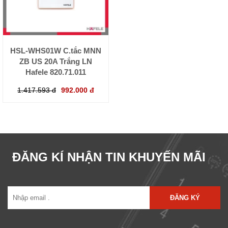
HSL-WHS01W C.tắc MNN
ZB US 20A Trắng LN
Hafele 820.71.011
1.417.593 đ
992.000 đ
ĐĂNG KÍ NHẬN TIN KHUYẾN MÃI
ĐĂNG KÝ