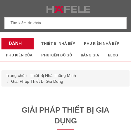
DANH
THIẾT BỊ NHÀ BẾP
PHỤ KIỆN NHÀ BẾP
MỤC SẢN
PHỤ KIỆN CỬA
PHỤ KIỆN ĐỒ GỖ
BẢNG GIÁ
BLOG
PHẨM
Trang chủ
Thiết Bị Nhà Thông Minh
Giải Pháp Thiết Bị Gia Dụng
GIẢI PHÁP THIẾT BỊ GIA
DỤNG