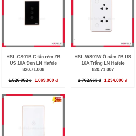
HSL-CS01B C.tắc rèm ZB
HSL-WS01W Ổ cắm ZB US
US 10A Đen LN Hafele
16A Trắng LN Hafele
820.71.008
820.71.007
1.526.852 đ
1.069.000 đ
1.762.963 đ
1.234.000 đ