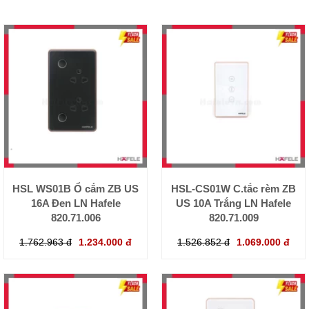
HSL WS01B Ổ cắm ZB US
HSL-CS01W C.tắc rèm ZB
16A Đen LN Hafele
US 10A Trắng LN Hafele
820.71.006
820.71.009
1.762.963 đ
1.234.000 đ
1.526.852 đ
1.069.000 đ