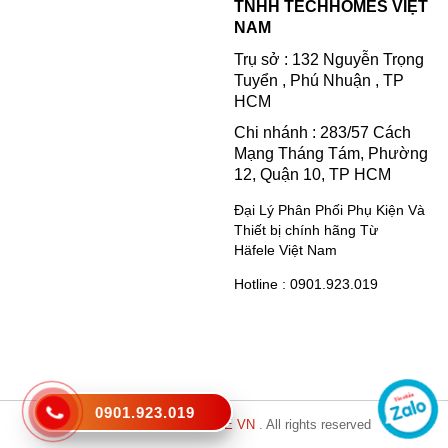
TNHH TECHHOMES VIỆT
NAM
Trụ sở : 132 Nguyễn Trọng
Tuyển , Phú Nhuận , TP
HCM
Chi nhánh : 283/57 Cách
Mạng Tháng Tám, Phường
12, Quận 10, TP HCM
Đại Lý Phân Phối Phụ Kiện Và
Thiết bị chính hãng Từ
Häfele Việt Nam
Hotline : 0901.923.019
0901.923.019
Copyright © 2021
HAFELE VN
. All rights reserved