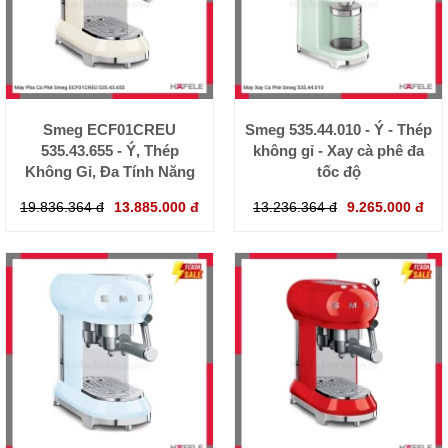
Smeg ECF01CREU
Smeg 535.44.010 - Ý - Thép
535.43.655 - Ý, Thép
không gỉ - Xay cà phê đa
Không Gỉ, Đa Tính Năng
tốc độ
19.836.364 đ
13.885.000 đ
13.236.364 đ
9.265.000 đ