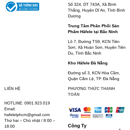
Số 324, DT 743A, Xã Bình
Thắng, Huyện Dĩ An, Tỉnh Bình
Dương
Trung Tâm Phân Phối Sản
Phẩm Häfele tại Bắc Ninh
Lô 7, Đường TS9, KCN Tiên
Sơn, Xã Hoàn Sơn, Huyện Tiên
Du, Tỉnh Bắc Ninh
Kho Häfele Đà Nẵng
Đường số 3, KCN Hòa Cầm,
Quận Cẩm Lệ, TP. Đà Nẵng
LIÊN HỆ
PHƯƠNG THỨC THANH
TOÁN
HOTLINE: 0901.923.019
Email:
hafeletphcm@gmail.com
Thứ hai – Chủ nhật / 8:00 –
Công Ty
18:00