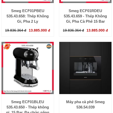
Smeg ECF01PBEU
Smeg ECF01RDEU
535.43.658: Thép Không
535.43.659 - Thép Không
Gỉ, Pha 2 Ly
Gỉ, Pha Cà Phê 15 Bar
19.836.364 đ
13.885.000 đ
19.836.364 đ
13.885.000 đ
Smeg ECF01BLEU
Máy pha cà phê Smeg
535.43.650 - Thép không
536.54.039
gỉ, 15 Bar, Đa chức năng