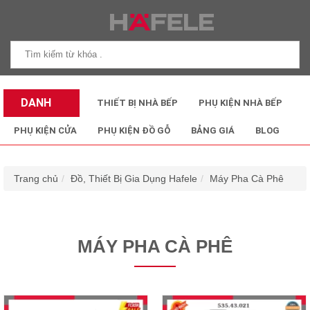
DANH
THIẾT BỊ NHÀ BẾP
PHỤ KIỆN NHÀ BẾP
MỤC SẢN
PHỤ KIỆN CỬA
PHỤ KIỆN ĐỒ GỖ
BẢNG GIÁ
BLOG
PHẨM
Trang chủ
Đồ, Thiết Bị Gia Dụng Hafele
Máy Pha Cà Phê
MÁY PHA CÀ PHÊ