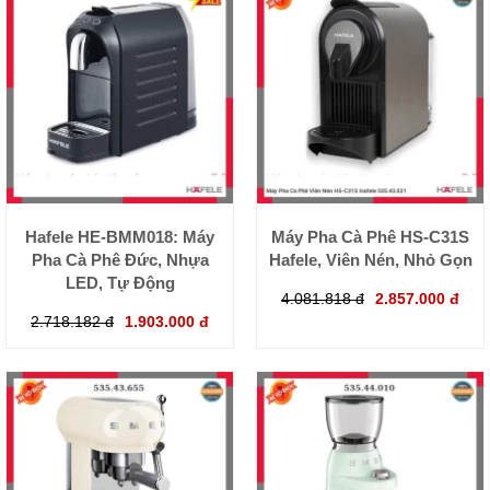
Hafele HE-BMM018: Máy
Máy Pha Cà Phê HS-C31S
Pha Cà Phê Đức, Nhựa
Hafele, Viên Nén, Nhỏ Gọn
LED, Tự Động
4.081.818 đ
2.857.000 đ
2.718.182 đ
1.903.000 đ