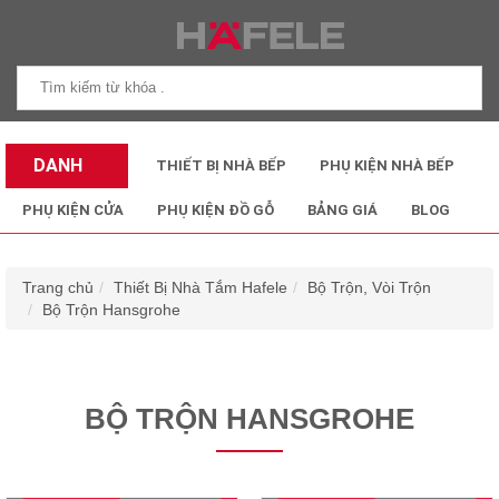
DANH
THIẾT BỊ NHÀ BẾP
PHỤ KIỆN NHÀ BẾP
MỤC SẢN
PHỤ KIỆN CỬA
PHỤ KIỆN ĐỒ GỖ
BẢNG GIÁ
BLOG
PHẨM
Trang chủ
Thiết Bị Nhà Tắm Hafele
Bộ Trộn, Vòi Trộn
Bộ Trộn Hansgrohe
BỘ TRỘN HANSGROHE