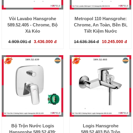
Vòi Lavabo Hansgrohe
Metropol 110 Hansgrohe:
589.52.405 - Chrome, Bộ
Chrome, An Toàn, Bền Bỉ,
Xả Kéo
Tiết Kiệm Nước
4.909.091 đ
3.436.000 đ
14.636.364 đ
10.245.000 đ
Bộ Trộn Nước Logis
Logis Hansgrohe
Hansgrohe 589.52.439:
589.52.403 Bộ Trộn