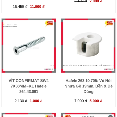
2.407 đ
2.000 đ
15.455 đ
11.000 đ
VÍT CONFIRMAT SW4
Hafele 263.10.705: Vỏ Nối
7X38MM=KL Hafele
Nhựa Gỗ 19mm, Bền & Dễ
264.43.091
Dùng
2.130 đ
1.000 đ
7.000 đ
5.000 đ