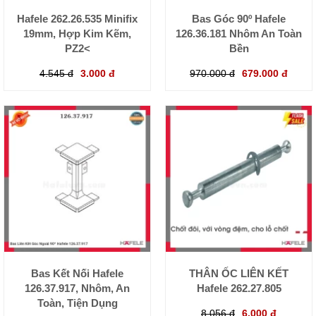
Hafele 262.26.535 Minifix
Bas Góc 90º Hafele
19mm, Hợp Kim Kẽm,
126.36.181 Nhôm An Toàn
PZ2<
Bền
4.545 đ
3.000 đ
970.000 đ
679.000 đ
Bas Kết Nối Hafele
THÂN ỐC LIÊN KẾT
126.37.917, Nhôm, An
Hafele 262.27.805
Toàn, Tiện Dụng
8.056 đ
6.000 đ