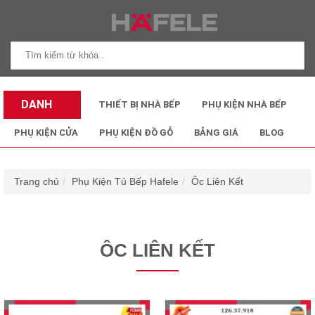
DANH
THIẾT BỊ NHÀ BẾP
PHỤ KIỆN NHÀ BẾP
MỤC SẢN
PHỤ KIỆN CỬA
PHỤ KIỆN ĐỒ GỖ
BẢNG GIÁ
BLOG
PHẨM
Trang chủ
Phụ Kiện Tủ Bếp Hafele
Ôc Liên Kết
ÔC LIÊN KẾT