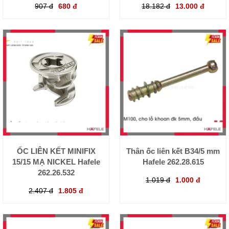
907 đ
680 đ
18.182 đ
13.000 đ
ỐC LIÊN KẾT MINIFIX
Thân ốc liên kết B34/5 mm
15/15 MẠ NICKEL Hafele
Hafele 262.28.615
262.26.532
1.019 đ
1.000 đ
2.407 đ
1.805 đ