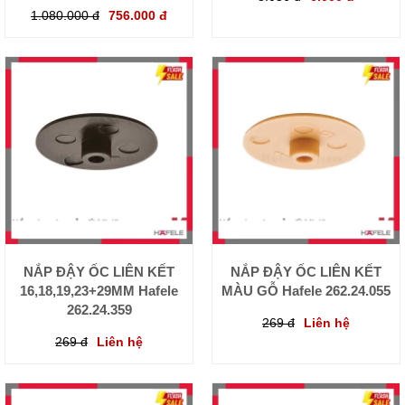
1.080.000 đ
756.000 đ
NẮP ĐẬY ỐC LIÊN KẾT
NẮP ĐẬY ỐC LIÊN KẾT
16,18,19,23+29MM Hafele
MÀU GỖ Hafele 262.24.055
262.24.359
269 đ
Liên hệ
269 đ
Liên hệ