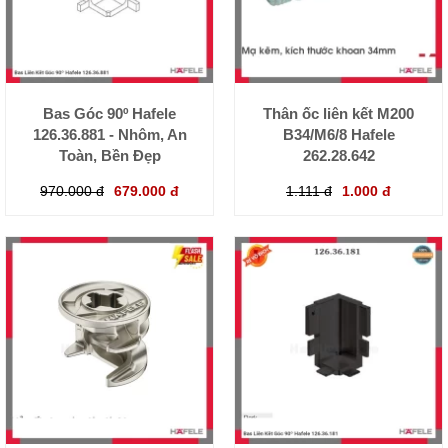
Bas Góc 90º Hafele
Thân ốc liên kết M200
126.36.881 - Nhôm, An
B34/M6/8 Hafele
Toàn, Bền Đẹp
262.28.642
970.000 đ
679.000 đ
1.111 đ
1.000 đ