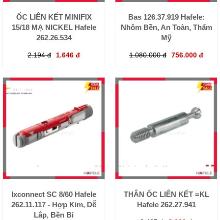
ỐC LIÊN KẾT MINIFIX
Bas 126.37.919 Hafele:
15/18 MẠ NICKEL Hafele
Nhôm Bền, An Toàn, Thẩm
262.26.534
Mỹ
2.194 đ
1.646 đ
1.080.000 đ
756.000 đ
Ixconnect SC 8/60 Hafele
THÂN ỐC LIÊN KẾT =KL
262.11.117 - Hợp Kim, Dễ
Hafele 262.27.941
Lắp, Bền Bỉ