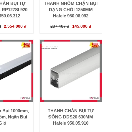
HẮN BỤI TỰ
THANH NHÔM CHẶN BỤI
RP127SI 920
DẠNG CHỔI 1250MM
950.06.312
Hafele 950.06.092
đ
2.554.000 đ
207.407 đ
145.000 đ
 Bụi 1000mm,
THANH CHẮN BỤI TỰ
hôm, Ngăn Bụi
ĐỘNG DDS20 630MM
Gió
Hafele 950.05.910