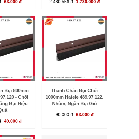
đ
63.000 đ
2.480.556 đ
1.736.000 đ
n Bụi 800mm
Thanh Chắn Bụi Chổi
.97.120 - Chổi
1000mm Hafele 489.97.122,
ng Bụi Hiệu
Nhôm, Ngăn Bụi Gió
Quả
90.000 đ
63.000 đ
đ
49.000 đ