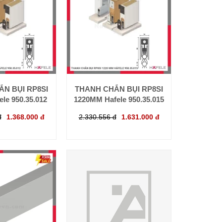
N BỤI RP8SI
THANH CHẮN BỤI RP8SI
le 950.35.012
1220MM Hafele 950.35.015
đ
1.368.000 đ
2.330.556 đ
1.631.000 đ