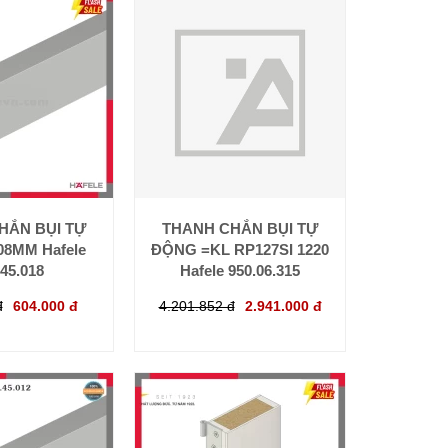
HẮN BỤI TỰ
THANH CHẮN BỤI TỰ
8MM Hafele
ĐỘNG =KL RP127SI 1220
.45.018
Hafele 950.06.315
đ
604.000 đ
4.201.852 đ
2.941.000 đ