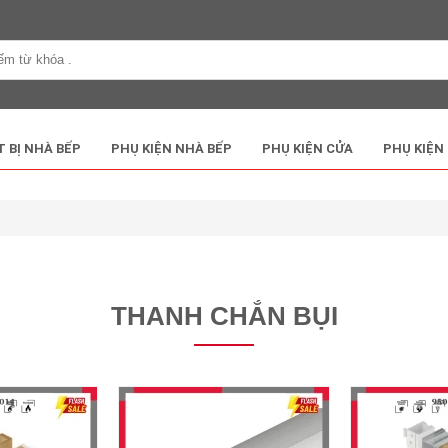
T BỊ NHÀ BẾP
PHỤ KIỆN NHÀ BẾP
PHỤ KIỆN CỬA
PHỤ KIỆN
THANH CHẮN BỤI