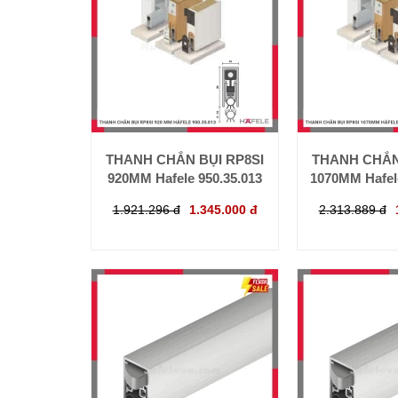
THANH CHẮN BỤI RP8SI
THANH CHẮN
920MM Hafele 950.35.013
1070MM Hafele
1.921.296 đ
1.345.000 đ
2.313.889 đ