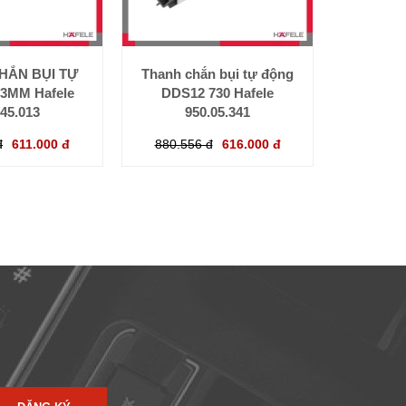
HẮN BỤI TỰ
Thanh chắn bụi tự động
3MM Hafele
DDS12 730 Hafele
.45.013
950.05.341
đ
611.000 đ
880.556 đ
616.000 đ