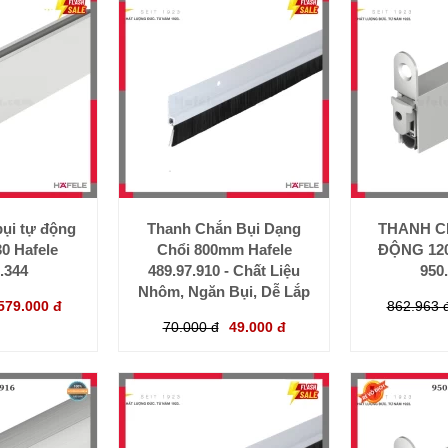
ụi tự động
Thanh Chắn Bụi Dạng
THANH C
0 Hafele
Chổi 800mm Hafele
ĐỘNG 120
.344
489.97.910 - Chất Liệu
950
Nhôm, Ngăn Bụi, Dễ Lắp
579.000 đ
862.963 
70.000 đ
49.000 đ