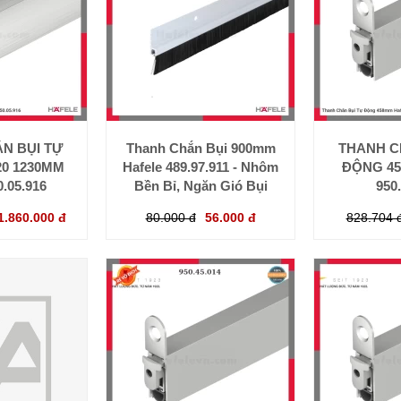
N BỤI TỰ
Thanh Chắn Bụi 900mm
THANH C
0 1230MM
Hafele 489.97.911 - Nhôm
ĐỘNG 45
0.05.916
Bền Bỉ, Ngăn Gió Bụi
950
1.860.000 đ
80.000 đ
56.000 đ
828.704 