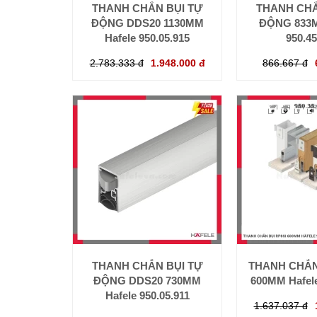
THANH CHẮN BỤI TỰ
THANH CHẮ
ĐỘNG DDS20 1130MM
ĐỘNG 833M
Hafele 950.05.915
950.45
2.783.333 đ
1.948.000 đ
866.667 đ
THANH CHẮN BỤI TỰ
THANH CHẮN
ĐỘNG DDS20 730MM
600MM Hafele
Hafele 950.05.911
1.637.037 đ