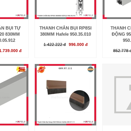
N BỤI TỰ
THANH CHẮN BỤI RP8SI
THANH C
20 830MM
380MM Hafele 950.35.010
ĐỘNG 95
0.05.912
950
1.422.222 đ
996.000 đ
1.739.000 đ
852.778 