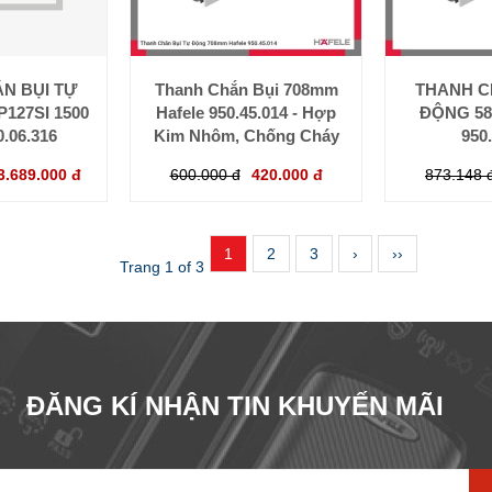
N BỤI TỰ
Thanh Chắn Bụi 708mm
THANH C
127SI 1500
Hafele 950.45.014 - Hợp
ĐỘNG 58
0.06.316
Kim Nhôm, Chống Cháy
950
3.689.000 đ
600.000 đ
420.000 đ
873.148 
1
2
3
›
››
Trang 1 of 3
ĐĂNG KÍ NHẬN TIN KHUYẾN MÃI