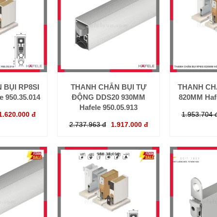
 BỤI RP8SI
THANH CHẮN BỤI TỰ
THANH CHẮ
 950.35.014
ĐỘNG DDS20 930MM
820MM Hafe
Hafele 950.05.913
1.620.000 đ
1.953.704 
2.737.963 đ
1.917.000 đ