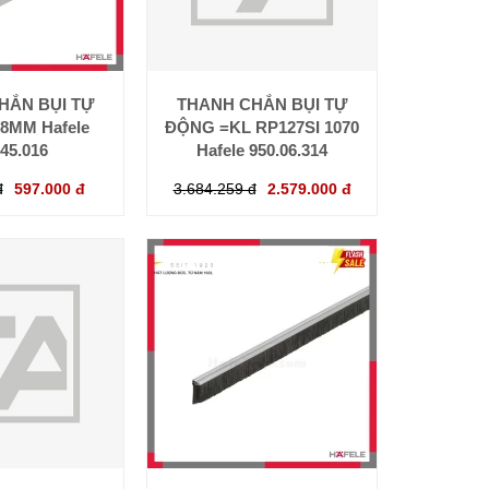
HẮN BỤI TỰ
THANH CHẮN BỤI TỰ
8MM Hafele
ĐỘNG =KL RP127SI 1070
.45.016
Hafele 950.06.314
đ
597.000 đ
3.684.259 đ
2.579.000 đ