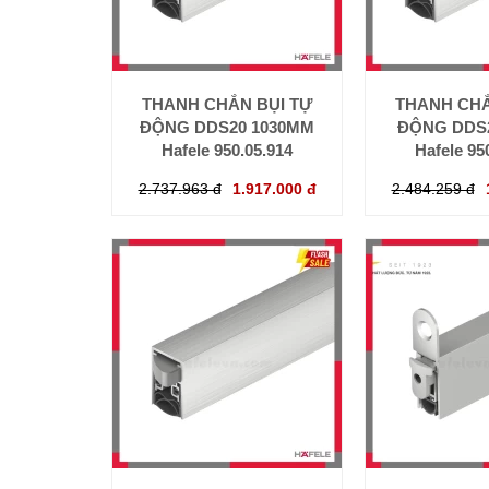
THANH CHẮN BỤI TỰ
THANH CHẮ
ĐỘNG DDS20 1030MM
ĐỘNG DDS
Hafele 950.05.914
Hafele 95
2.737.963 đ
1.917.000 đ
2.484.259 đ