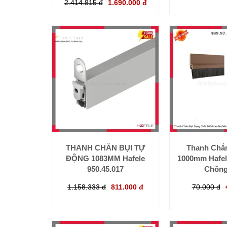
2.414.815 đ
1.690.000 đ
THANH CHẮN BỤI TỰ
Thanh Chắ
ĐỘNG 1083MM Hafele
1000mm Hafele
950.45.017
Chống
1.158.333 đ
811.000 đ
70.000 đ