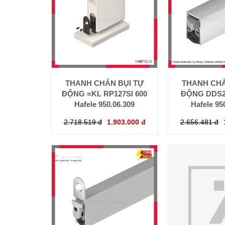
THANH CHẮN BỤI TỰ
THANH CHẮ
ĐỘNG =KL RP127SI 600
ĐỘNG DDS2
Hafele 950.06.309
Hafele 95
2.718.519 đ
1.903.000 đ
2.656.481 đ