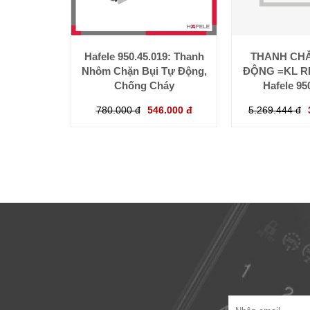
Hafele 950.45.019: Thanh
THANH CHẮ
Nhôm Chặn Bụi Tự Động,
ĐỘNG =KL RP
Chống Cháy
Hafele 95
780.000 đ
546.000 đ
5.269.444 đ