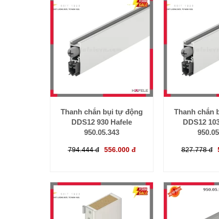
Thanh chắn bụi tự động
Thanh chắn b
DDS12 930 Hafele
DDS12 103
950.05.343
950.05
794.444 đ
556.000 đ
827.778 đ