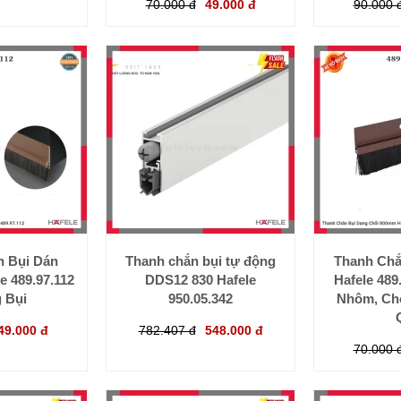
70.000 đ
49.000 đ
90.000 
n Bụi Dán
Thanh chắn bụi tự động
Thanh Chắ
 489.97.112
DDS12 830 Hafele
Hafele 489
 Bụi
950.05.342
Nhôm, Chố
49.000 đ
782.407 đ
548.000 đ
70.000 