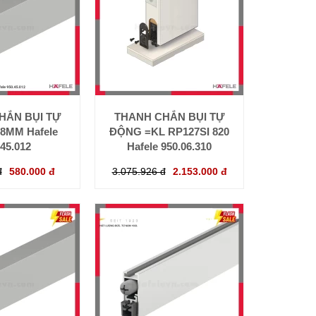
HẮN BỤI TỰ
THANH CHẮN BỤI TỰ
8MM Hafele
ĐỘNG =KL RP127SI 820
.45.012
Hafele 950.06.310
đ
580.000 đ
3.075.926 đ
2.153.000 đ