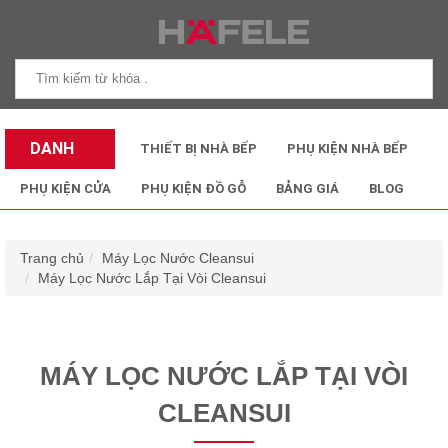
DANH
THIẾT BỊ NHÀ BẾP
PHỤ KIỆN NHÀ BẾP
MỤC SẢN
PHỤ KIỆN CỬA
PHỤ KIỆN ĐỒ GỖ
BẢNG GIÁ
BLOG
PHẨM
Trang chủ
Máy Lọc Nước Cleansui
Máy Lọc Nước Lắp Tại Vòi Cleansui
MÁY LỌC NƯỚC LẮP TẠI VÒI
CLEANSUI