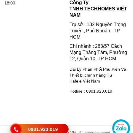
Công Ty
18:00
TNHH TECHHOMES VIỆT
NAM
Trụ sở : 132 Nguyễn Trọng
Tuyển , Phú Nhuận , TP
HCM
Chi nhánh : 283/57 Cách
Mạng Tháng Tám, Phường
12, Quận 10, TP HCM
Đại Lý Phân Phối Phụ Kiện Và
Thiết bị chính hãng Từ
Häfele Việt Nam
Hotline : 0901.923.019
0901.923.019
Copyright © 2021
HAFELE VN
. All rights reserved