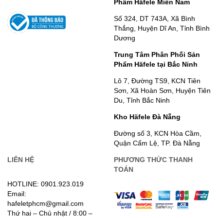
Phẩm Häfele Miền Nam
Số 324, DT 743A, Xã Bình
Thắng, Huyện Dĩ An, Tỉnh Bình
Dương
Trung Tâm Phân Phối Sản
Phẩm Häfele tại Bắc Ninh
Lô 7, Đường TS9, KCN Tiên
Sơn, Xã Hoàn Sơn, Huyện Tiên
Du, Tỉnh Bắc Ninh
Kho Häfele Đà Nẵng
Đường số 3, KCN Hòa Cầm,
Quận Cẩm Lệ, TP. Đà Nẵng
LIÊN HỆ
PHƯƠNG THỨC THANH
TOÁN
HOTLINE: 0901.923.019
Email:
hafeletphcm@gmail.com
Thứ hai – Chủ nhật / 8:00 –