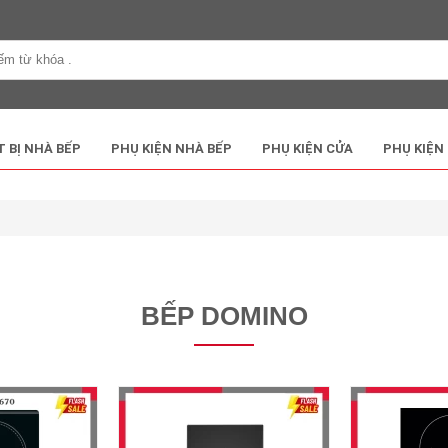
T BỊ NHÀ BẾP
PHỤ KIỆN NHÀ BẾP
PHỤ KIỆN CỬA
PHỤ KIỆN
BẾP DOMINO