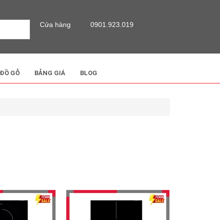
Cửa hàng
0901.923.019
 ĐỒ GỖ
BẢNG GIÁ
BLOG