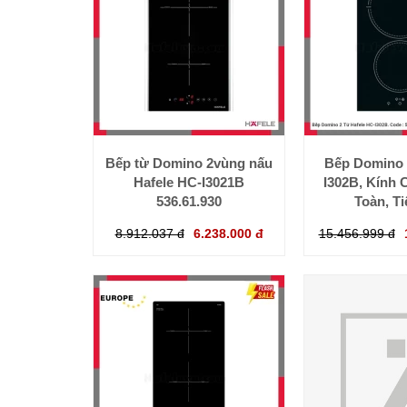
Bếp từ Domino 2vùng nấu
Bếp Domino 
Hafele HC-I3021B
I302B, Kính 
536.61.930
Toàn, Ti
8.912.037 đ
6.238.000 đ
15.456.999 đ