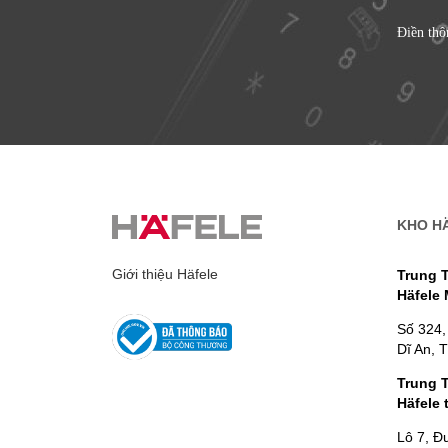
Điền thô
KHO H
Giới thiệu Häfele
Trung 
Häfele
Số 324,
Dĩ An, 
Trung 
Häfele 
Lô 7, Đ