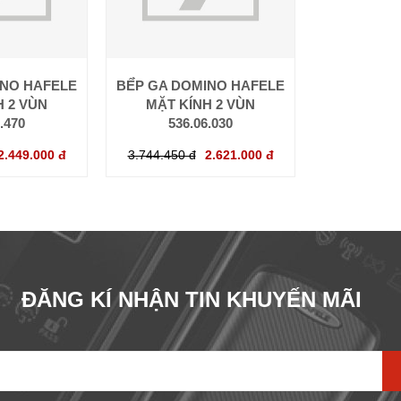
INO HAFELE
BẾ́P GA DOMINO HAFELE
H 2 VÙN
MẶT KÍNH 2 VÙN
.470
536.06.030
2.449.000 đ
3.744.450 đ
2.621.000 đ
ĐĂNG KÍ NHẬN TIN KHUYẾN MÃI