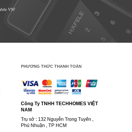
afele VN!
PHƯƠNG THỨC THANH TOÁN
0
Công Ty TNHH TECHHOMES VIỆT
NAM
Trụ sở : 132 Nguyễn Trọng Tuyển ,
Phú Nhuận , TP HCM