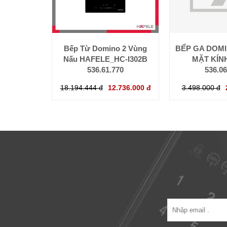
Bếp Từ Domino 2 Vùng
BẾ́P GA DOM
Nấu HAFELE_HC-I302B
MẶT KÍN
536.61.770
536.06
18.194.444 đ
12.736.000 đ
3.498.000 đ