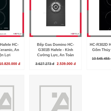
Hafele HC-
Bếp Gas Domino HC-
HC-R302D H
Ceramic, An
G301B Hafele - Kính
Gốm Thủy 
ện Lợi
Cường Lực, An Toàn
10.545.455 
10.820.000 đ
3.627.273 đ
2.539.000 đ