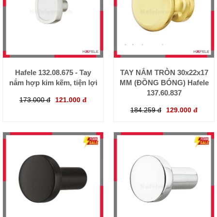
Hafele 132.08.675 - Tay
TAY NẮM TRÒN 30x22x17
nắm hợp kim kẽm, tiện lợi
MM (ĐỒNG BÓNG) Hafele
137.60.837
173.000 đ
121.000 đ
184.259 đ
129.000 đ