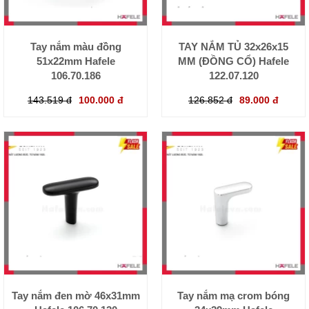
Tay nắm màu đồng
TAY NẮM TỦ 32x26x15
51x22mm Hafele
MM (ĐỒNG CỔ) Hafele
106.70.186
122.07.120
143.519 đ
100.000 đ
126.852 đ
89.000 đ
Tay nắm đen mờ 46x31mm
Tay nắm mạ crom bóng