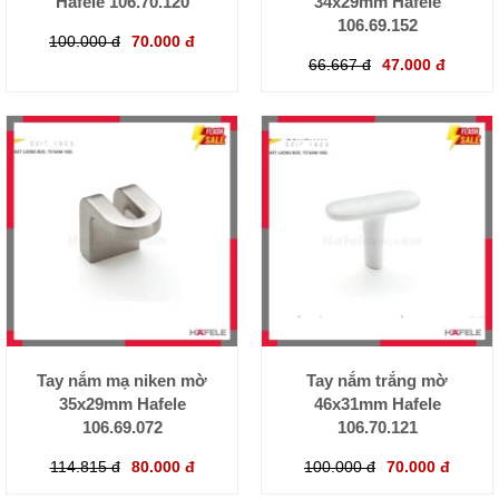
Hafele 106.70.120
34x29mm Hafele
106.69.152
100.000 đ
70.000 đ
66.667 đ
47.000 đ
Tay nắm mạ niken mờ
Tay nắm trắng mờ
35x29mm Hafele
46x31mm Hafele
106.69.072
106.70.121
114.815 đ
80.000 đ
100.000 đ
70.000 đ