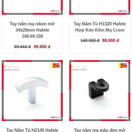
Tay nắm mạ niken mờ
Tay Nắm Tủ H1320 Hafele
34x29mm Hafele
Hợp Kim Kẽm Mạ Crom
106.69.150
140.000 đ
98.000 đ
69.444 đ
49.000 đ
Tay Nắm Tủ H2145 Hafele
Tay nắm mạ màu đen mờ