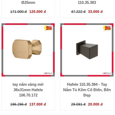
Ø25mm
110.35.383
171.000 đ
120.000 đ
47.222 đ
33.000 đ
tay nắm vàng mờ
Hafele 110.35.384 - Tay
36x31mm Hafele
Nắm Tủ Kẽm Cổ Điển, Bền
106.70.172
Đẹp
196.296 đ
137.000 đ
29.091 đ
20.000 đ