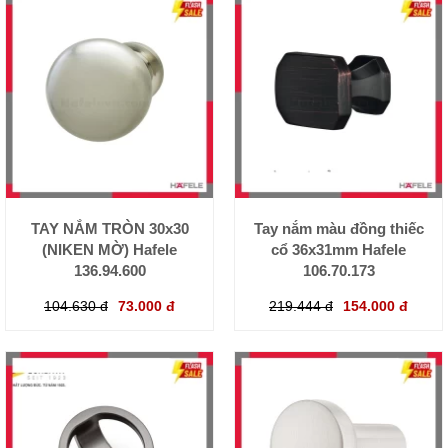
TAY NẮM TRÒN 30x30
Tay nắm màu đồng thiếc
(NIKEN MỜ) Hafele
cổ 36x31mm Hafele
136.94.600
106.70.173
104.630 đ
73.000 đ
219.444 đ
154.000 đ