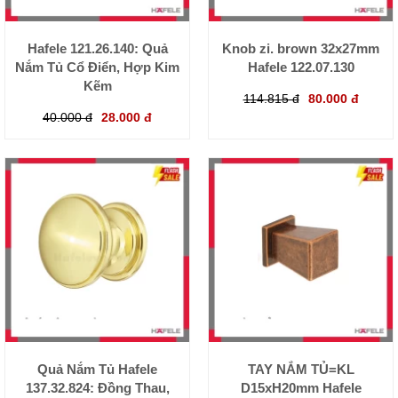
Hafele 121.26.140: Quả
Knob zi. brown 32x27mm
Nắm Tủ Cổ Điển, Hợp Kim
Hafele 122.07.130
Kẽm
114.815 đ
80.000 đ
40.000 đ
28.000 đ
Quả Nắm Tủ Hafele
TAY NẮM TỦ=KL
137.32.824: Đồng Thau,
D15xH20mm Hafele