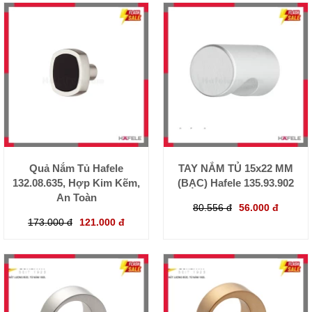
Quả Nắm Tủ Hafele
TAY NẮM TỦ 15x22 MM
132.08.635, Hợp Kim Kẽm,
(BẠC) Hafele 135.93.902
An Toàn
80.556 đ
56.000 đ
173.000 đ
121.000 đ