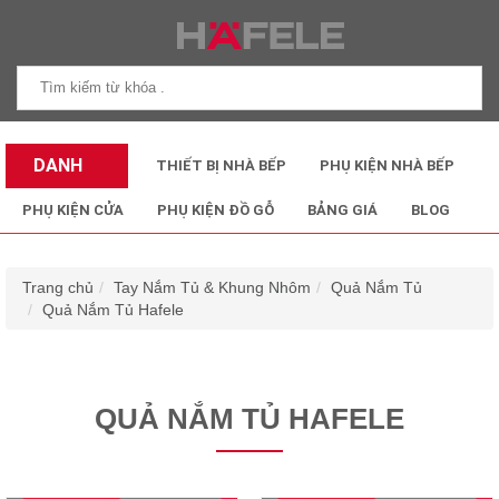
DANH
THIẾT BỊ NHÀ BẾP
PHỤ KIỆN NHÀ BẾP
MỤC SẢN
PHỤ KIỆN CỬA
PHỤ KIỆN ĐỒ GỖ
BẢNG GIÁ
BLOG
PHẨM
Trang chủ
Tay Nắm Tủ & Khung Nhôm
Quả Nắm Tủ
Quả Nắm Tủ Hafele
QUẢ NẮM TỦ HAFELE