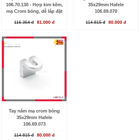
106.70.130 - Hợp kim kẽm,
35x29mm Hafele
mạ Crom bóng, dễ lắp đặt
106.69.070
116.364 đ
81.000 đ
114.815 đ
80.000 đ
Tay nắm mạ crom bóng
35x29mm Hafele
106.69.073
114.815 đ
80.000 đ