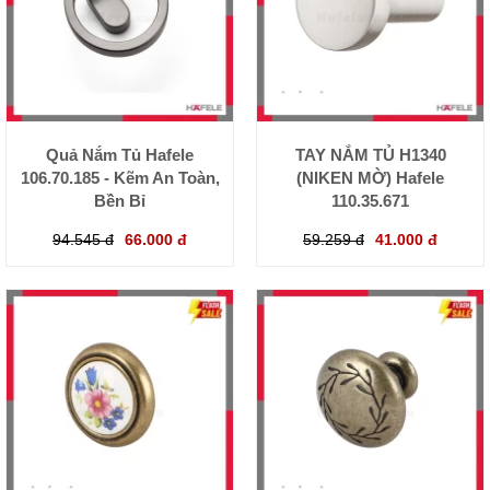
Quả Nắm Tủ Hafele
TAY NẮM TỦ H1340
106.70.185 - Kẽm An Toàn,
(NIKEN MỜ) Hafele
Bền Bỉ
110.35.671
94.545 đ
66.000 đ
59.259 đ
41.000 đ