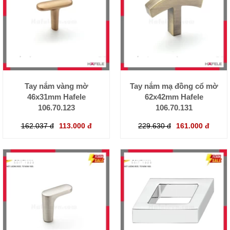
Tay nắm vàng mờ
Tay nắm mạ đồng cổ mờ
46x31mm Hafele
62x42mm Hafele
106.70.123
106.70.131
162.037 đ
113.000 đ
229.630 đ
161.000 đ