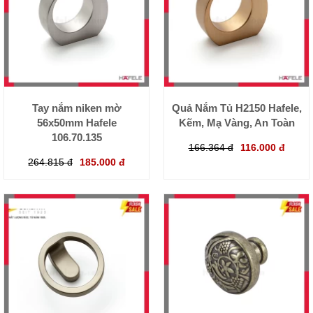
Tay nắm niken mờ
Quả Nắm Tủ H2150 Hafele,
56x50mm Hafele
Kẽm, Mạ Vàng, An Toàn
106.70.135
166.364 đ
116.000 đ
264.815 đ
185.000 đ