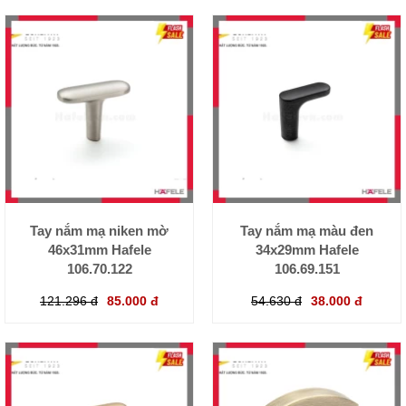
Tay nắm mạ niken mờ
Tay nắm mạ màu đen
46x31mm Hafele
34x29mm Hafele
106.70.122
106.69.151
121.296 đ
85.000 đ
54.630 đ
38.000 đ