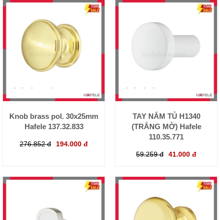
Knob brass pol. 30x25mm
TAY NẮM TỦ H1340
Hafele 137.32.833
(TRẮNG MỜ) Hafele
110.35.771
276.852 đ
194.000 đ
59.259 đ
41.000 đ