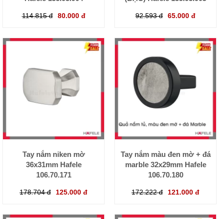
114.815 đ
80.000 đ
92.593 đ
65.000 đ
Tay nắm niken mờ
Tay nắm màu đen mờ + đá
36x31mm Hafele
marble 32x29mm Hafele
106.70.171
106.70.180
178.704 đ
125.000 đ
172.222 đ
121.000 đ