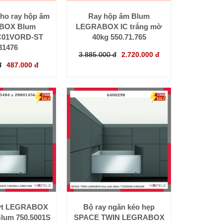
cho ray hộp âm
Ray hộp âm Blum
BOX Blum
LEGRABOX IC trắng mờ
C01VORD-ST
40kg 550.71.765
31476
3.885.000 đ
2.720.000 đ
đ
487.000 đ
ượt LEGRABOX
Bộ ray ngăn kéo hẹp
Blum 750.5001S
SPACE TWIN LEGRABOX