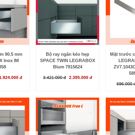
um 90.5 mm
Bộ ray ngăn kéo hẹp
Mặt trước 
 Inox IM
SPACE TWIN LEGRABOX
LEGRA
858
Blum 7915624
ZV7.1043
58
1.924.000 đ
3.421.000 đ
2.395.000 đ
696.000 