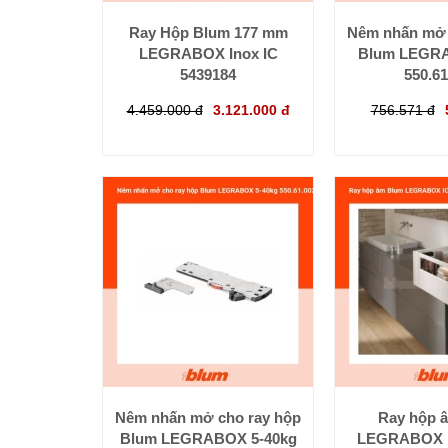
Ray Hộp Blum 177 mm
Nêm nhấn mở 
LEGRABOX Inox IC
Blum LEGR
5439184
550.61
4.459.000 đ
3.121.000 đ
756.571 đ
Nêm nhấn mở cho ray hộp
Ray hộp 
Blum LEGRABOX 5-40kg
LEGRABOX 