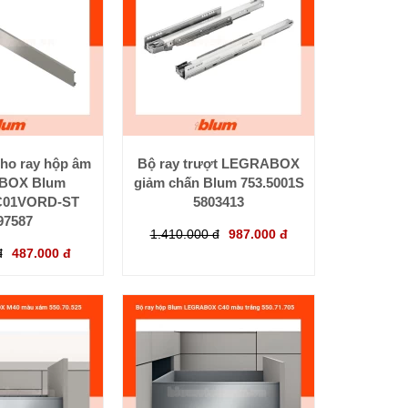
cho ray hộp âm
Bộ ray trượt LEGRABOX
BOX Blum
giảm chấn Blum 753.5001S
C01VORD-ST
5803413
97587
1.410.000 đ
987.000 đ
đ
487.000 đ