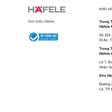
KHO H
Giới thiệu Häfele
Trung 
Häfele
Số 324,
Dĩ An, 
Trung 
Häfele 
Lô 7, Đ
Hoàn Sơ
Kho Hä
Đường 
Lệ, TP.