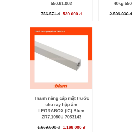
550.61.002
40kg 550
756.571 đ
530.000 đ
2.599.000 đ
Thanh nâng cấp mặt trước
cho ray hộp âm
LEGRABOX (IC) Blum
ZR7.1080U 7053143
1.669.000 đ
1.168.000 đ