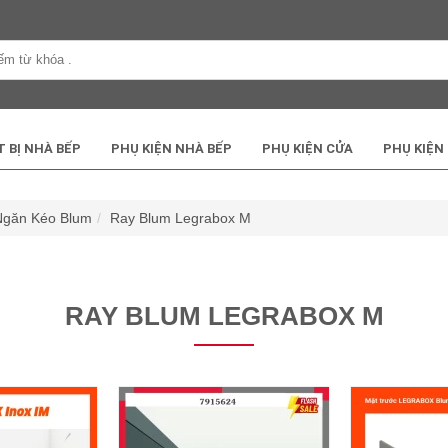
T BỊ NHÀ BẾP
PHỤ KIỆN NHÀ BẾP
PHỤ KIỆN CỬA
PHỤ KIỆN
Ngăn Kéo Blum
Ray Blum Legrabox M
RAY BLUM LEGRABOX M