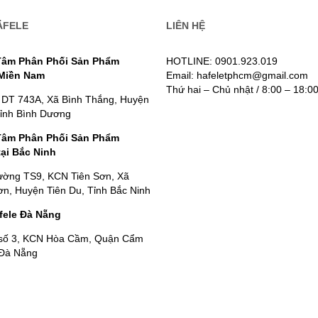
ÄFELE
LIÊN HỆ
Tâm Phân Phối Sản Phẩm
HOTLINE: 0901.923.019
 Miền Nam
Email: hafeletphcm@gmail.com
Thứ hai – Chủ nhật / 8:00 – 18:0
 DT 743A, Xã Bình Thắng, Huyện
Tỉnh Bình Dương
Tâm Phân Phối Sản Phẩm
tại Bắc Ninh
ường TS9, KCN Tiên Sơn, Xã
n, Huyện Tiên Du, Tỉnh Bắc Ninh
fele Đà Nẵng
số 3, KCN Hòa Cầm, Quận Cẩm
 Đà Nẵng