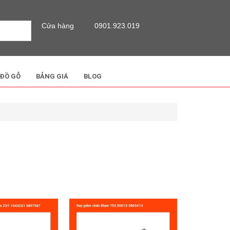
Cửa hàng
0901.923.019
 ĐỒ GỖ
BẢNG GIÁ
BLOG