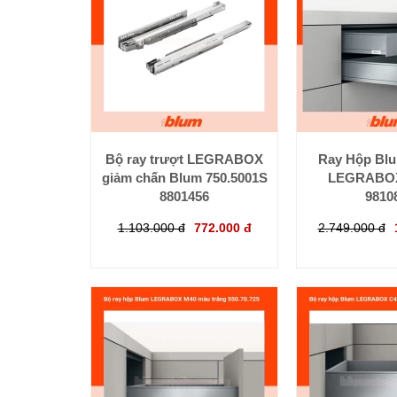
Bộ ray trượt LEGRABOX
Ray Hộp Bl
giảm chấn Blum 750.5001S
LEGRABOX
8801456
9810
1.103.000 đ
772.000 đ
2.749.000 đ