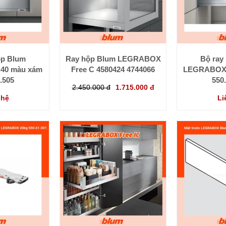
ộp Blum
Ray hộp Blum LEGRABOX
Bộ ray
40 màu xám
Free C 4580424 4744066
LEGRABOX 
.505
550
2.450.000 đ
1.715.000 đ
 hệ
Li