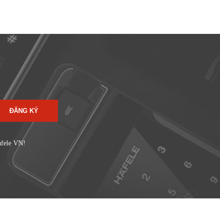
ĐĂNG KÝ
afele VN!