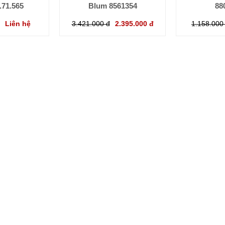
.71.565
Blum 8561354
88
Liên hệ
3.421.000 đ
2.395.000 đ
1.158.000