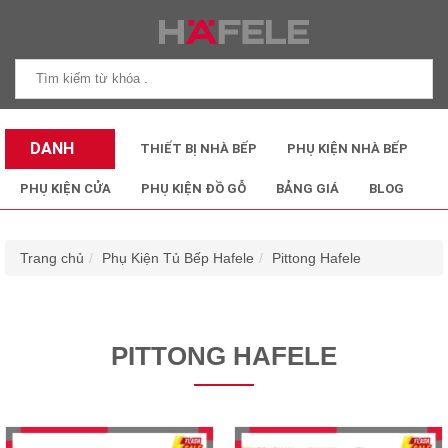
DANH
THIẾT BỊ NHÀ BẾP
PHỤ KIỆN NHÀ BẾP
MỤC SẢN
PHỤ KIỆN CỬA
PHỤ KIỆN ĐỒ GỖ
BẢNG GIÁ
BLOG
PHẨM
Trang chủ
Phụ Kiện Tủ Bếp Hafele
Pittong Hafele
PITTONG HAFELE