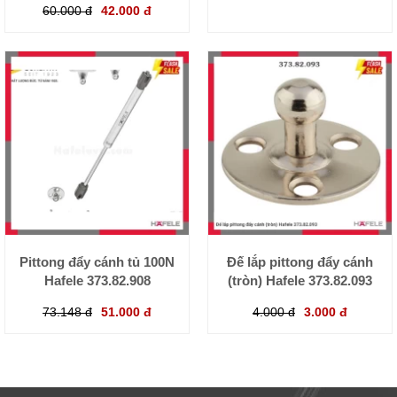
60.000 đ
42.000 đ
Pittong đẩy cánh tủ 100N
Đế lắp pittong đẩy cánh
Hafele 373.82.908
(tròn) Hafele 373.82.093
73.148 đ
51.000 đ
4.000 đ
3.000 đ