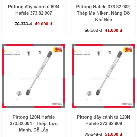
Pittong đẩy cánh tủ 80N
Pittong Hafele 373.82.002:
Hafele 373.82.907
Thép Mạ Niken, Nâng Đỡ
Khí Nén
70.370 đ
49.000 đ
58.182 đ
41.000 đ
Pittong 120N Hafele
Pittong đẩy cánh tủ 120N
373.82.004 - Thép, Lực
Hafele 373.82.909
Mạnh, Dễ Lắp
73.148 đ
51.000 đ