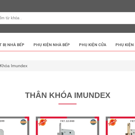
T BỊ NHÀ BẾP
PHỤ KIỆN NHÀ BẾP
PHỤ KIỆN CỬA
PHỤ KIỆN
Khóa Imundex
THÂN KHÓA IMUNDEX