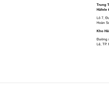
Trung 
Häfele 
Lô 7, Đ
Hoàn Sơ
Kho Hä
Đường 
Lệ, TP.