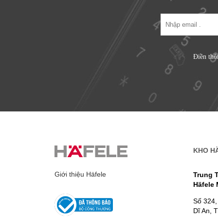
Điền thô
KHO H
Giới thiệu Häfele
Trung 
Häfele
Số 324,
Dĩ An, 