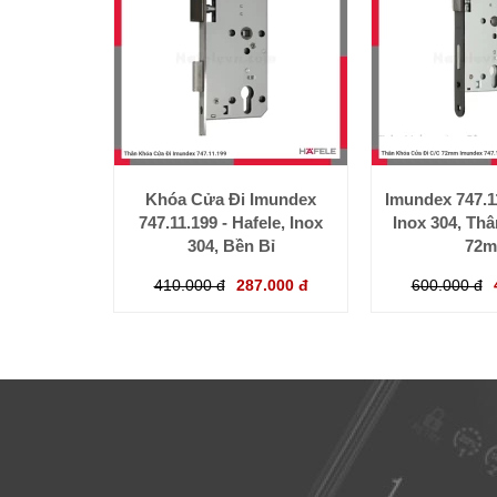
Khóa Cửa Đi Imundex
Imundex 747.11
747.11.199 - Hafele, Inox
Inox 304, Th
304, Bền Bỉ
72
410.000 đ
287.000 đ
600.000 đ