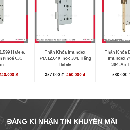
.599 Hafele,
Thân Khóa Imundex
Thân Khóa 
ân Khoá C/C
747.12.040 Inox 304, Hãng
Imundex 74
mm
Hafele
304, An 
420.000 đ
357.000 đ
250.000 đ
560.000 
ĐĂNG KÍ NHẬN TIN KHUYẾN MÃI