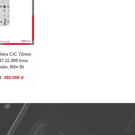
Döra C/C 72mm
7.11.399 Inox
Toàn, Bền Bỉ
đ
392.000 đ