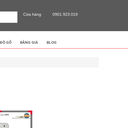
Cửa hàng
0901.923.019
 ĐỒ GỖ
BẢNG GIÁ
BLOG