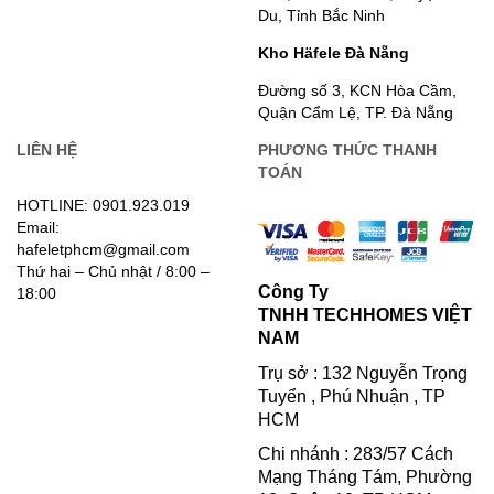
Du, Tỉnh Bắc Ninh
Kho Häfele Đà Nẵng
Đường số 3, KCN Hòa Cầm,
Quận Cẩm Lệ, TP. Đà Nẵng
LIÊN HỆ
PHƯƠNG THỨC THANH
TOÁN
HOTLINE: 0901.923.019
Email:
hafeletphcm@gmail.com
Thứ hai – Chủ nhật / 8:00 –
Công Ty
18:00
TNHH TECHHOMES VIỆT
NAM
Trụ sở : 132 Nguyễn Trọng
Tuyển , Phú Nhuận , TP
HCM
Chi nhánh : 283/57 Cách
Mạng Tháng Tám, Phường