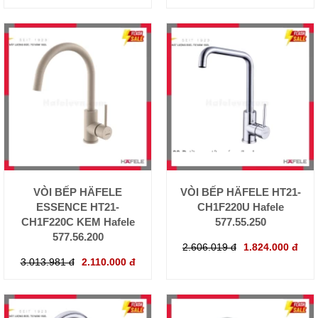
VÒI BẾP HÄFELE
VÒI BẾP HÄFELE HT21-
ESSENCE HT21-
CH1F220U Hafele
CH1F220C KEM Hafele
577.55.250
577.56.200
2.606.019 đ
1.824.000 đ
3.013.981 đ
2.110.000 đ