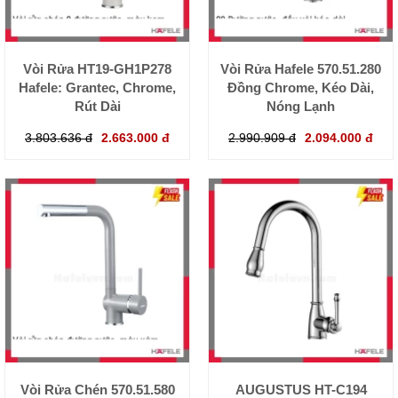
Vòi Rửa HT19-GH1P278
Vòi Rửa Hafele 570.51.280
Hafele: Grantec, Chrome,
Đồng Chrome, Kéo Dài,
Rút Dài
Nóng Lạnh
3.803.636 đ
2.663.000 đ
2.990.909 đ
2.094.000 đ
Vòi Rửa Chén 570.51.580
AUGUSTUS HT-C194