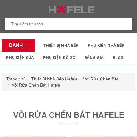
DANH
THIẾT BỊ NHÀ BẾP
PHỤ KIỆN NHÀ BẾP
MỤC SẢN
PHỤ KIỆN CỬA
PHỤ KIỆN ĐỒ GỖ
BẢNG GIÁ
BLOG
PHẨM
Trang chủ
Thiết Bị Nhà Bếp Hafele
Vòi Rửa Chén Bát
Vòi Rửa Chén Bát Hafele
VÒI RỬA CHÉN BÁT HAFELE