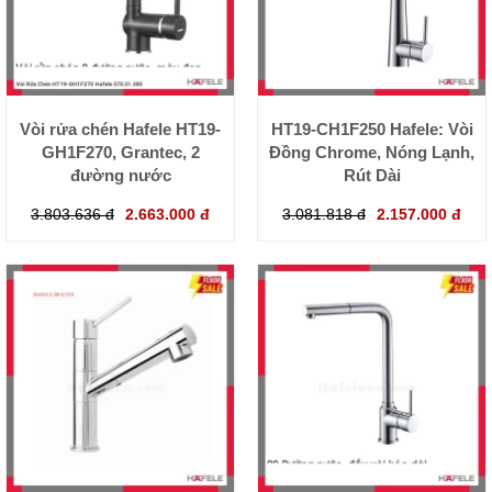
Vòi rửa chén Hafele HT19-
HT19-CH1F250 Hafele: Vòi
GH1F270, Grantec, 2
Đồng Chrome, Nóng Lạnh,
đường nước
Rút Dài
3.803.636 đ
2.663.000 đ
3.081.818 đ
2.157.000 đ