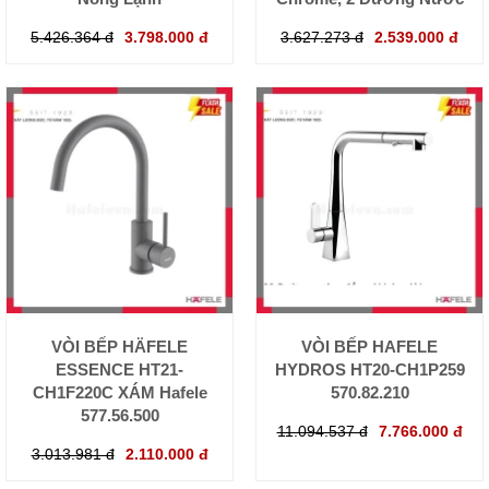
5.426.364 đ
3.798.000 đ
3.627.273 đ
2.539.000 đ
VÒI BẾP HÄFELE
VÒI BẾP HAFELE
ESSENCE HT21-
HYDROS HT20-CH1P259
CH1F220C XÁM Hafele
570.82.210
577.56.500
11.094.537 đ
7.766.000 đ
3.013.981 đ
2.110.000 đ