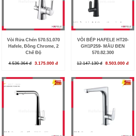
Vòi Rửa Chén 570.51.070
VÒI BẾP HAFELE HT20-
Hafele, Đồng Chrome, 2
GH1P259- MÀU ĐEN
Chế Độ
570.82.300
4.536.364 đ
3.175.000 đ
12.147.130 đ
8.503.000 đ