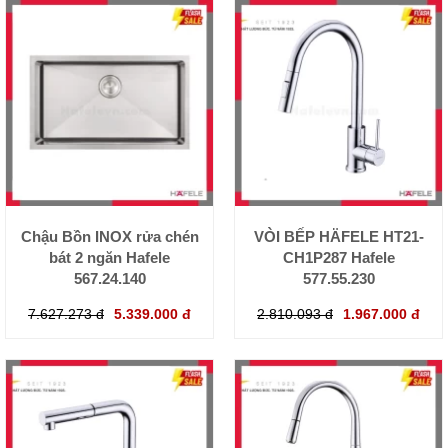
Chậu Bồn INOX rửa chén
VÒI BẾP HÄFELE HT21-
bát 2 ngăn Hafele
CH1P287 Hafele
567.24.140
577.55.230
7.627.273 đ
5.339.000 đ
2.810.093 đ
1.967.000 đ