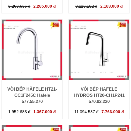
3.263.636 đ
2.285.000 đ
3.118.182 đ
2.183.000 đ
VÒI BẾP HÄFELE HT21-
VÒI BẾP HAFELE
CC1F245C Hafele
HYDROS HT20-CH1P241
577.55.270
570.82.220
1.952.685 đ
1.367.000 đ
11.094.537 đ
7.766.000 đ