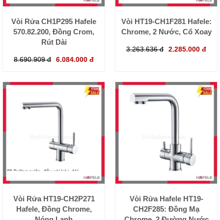
Vòi Rửa CH1P295 Hafele
Vòi HT19-CH1F281 Hafele:
570.82.200, Đồng Crom,
Chrome, 2 Nước, Cổ Xoay
Rút Dài
3.263.636 đ
2.285.000 đ
8.690.909 đ
6.084.000 đ
Vòi Rửa HT19-CH2P271
Vòi Rửa Hafele HT19-
Hafele, Đồng Chrome,
CH2F285: Đồng Mạ
Nóng Lạnh
Chrome, 2 Đường Nước