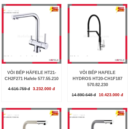
VÒI BẾP HÄFELE HT21-
VÒI BẾP HAFELE
CH2F271 Hafele 577.55.210
HYDROS HT20-CH1F187
570.82.230
4.616.759 đ
3.232.000 đ
14.890.648 đ
10.423.000 đ