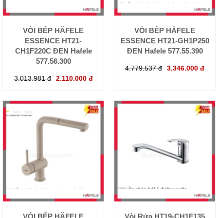
VÒI BẾP HÄFELE
VÒI BẾP HÄFELE
ESSENCE HT21-
ESSENCE HT21-GH1P250
CH1F220C ĐEN Hafele
ĐEN Hafele 577.55.390
577.56.300
4.779.537 đ
3.346.000 đ
3.013.981 đ
2.110.000 đ
VÒI BẾP HÄFELE
Vòi Rửa HT19-CH1F135