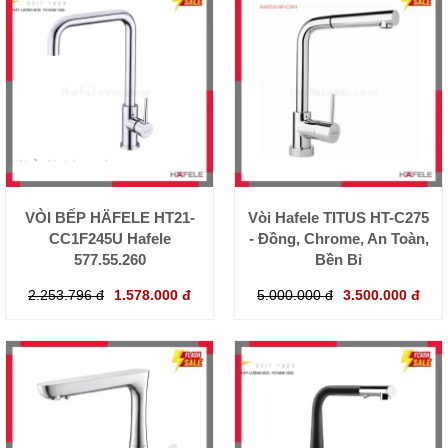
VÒI BẾP HÄFELE HT21-
Vòi Hafele TITUS HT-C275
CC1F245U Hafele
- Đồng, Chrome, An Toàn,
577.55.260
Bền Bỉ
2.253.796 đ
1.578.000 đ
5.000.000 đ
3.500.000 đ