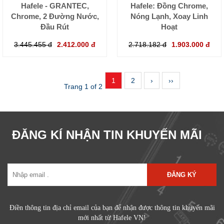
Hafele - GRANTEC,
Hafele: Đồng Chrome,
Chrome, 2 Đường Nước,
Nóng Lạnh, Xoay Linh
Đầu Rút
Hoạt
3.445.455 đ
2.412.000 đ
2.718.182 đ
1.903.000 đ
1
2
›
››
Trang 1 of 2
ĐĂNG KÍ NHẬN TIN KHUYẾN MÃI
ĐĂNG KÝ
Điền thông tin địa chỉ email của bạn để nhận được thông tin khuyến mãi
mới nhất từ Hafele VN!