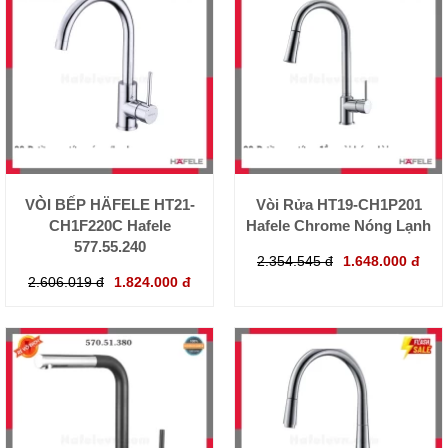
VÒI BẾP HÄFELE HT21-
Vòi Rửa HT19-CH1P201
CH1F220C Hafele
Hafele Chrome Nóng Lạnh
577.55.240
2.354.545 đ
1.648.000 đ
2.606.019 đ
1.824.000 đ