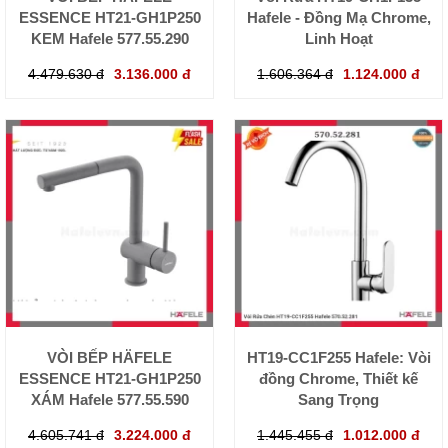
ESSENCE HT21-GH1P250
Hafele - Đồng Mạ Chrome,
KEM Hafele 577.55.290
Linh Hoạt
4.479.630 đ
3.136.000 đ
1.606.364 đ
1.124.000 đ
VÒI BẾP HÄFELE
HT19-CC1F255 Hafele: Vòi
ESSENCE HT21-GH1P250
đồng Chrome, Thiết kế
XÁM Hafele 577.55.590
Sang Trọng
4.605.741 đ
3.224.000 đ
1.445.455 đ
1.012.000 đ