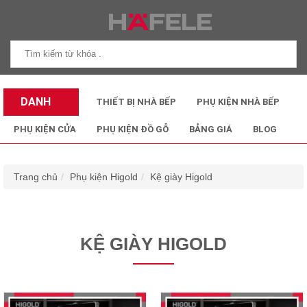
DANH
THIẾT BỊ NHÀ BẾP
PHỤ KIỆN NHÀ BẾP
MỤC SẢN
PHỤ KIỆN CỬA
PHỤ KIỆN ĐỒ GỖ
BẢNG GIÁ
BLOG
PHẨM
Trang chủ
Phụ kiện Higold
Kệ giày Higold
KỆ GIÀY HIGOLD