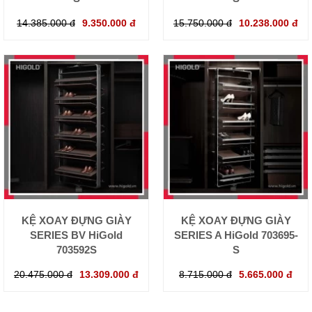
14.385.000 đ
9.350.000 đ
15.750.000 đ
10.238.000 đ
KỆ XOAY ĐỰNG GIÀY
KỆ XOAY ĐỰNG GIÀY
SERIES BV HiGold
SERIES A HiGold 703695-
703592S
S
20.475.000 đ
13.309.000 đ
8.715.000 đ
5.665.000 đ