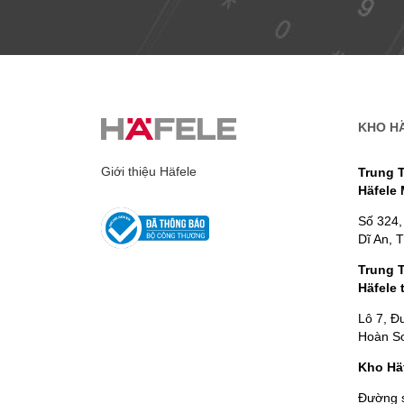
KHO H
Giới thiệu Häfele
Trung 
Häfele
Số 324,
Dĩ An, 
Trung 
Häfele 
Lô 7, Đ
Hoàn Sơ
Kho Hä
Đường 