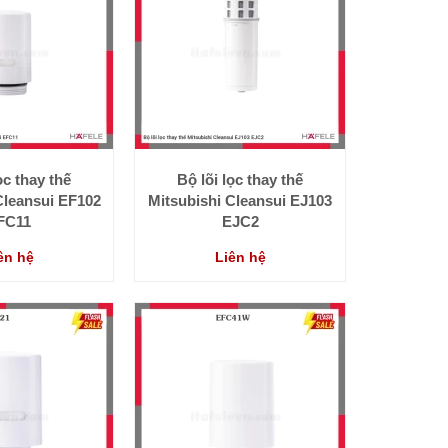
ọc thay thế
Bộ lõi lọc thay thế
Cleansui EF102
Mitsubishi Cleansui EJ103
FC11
EJC2
ên hệ
Liên hệ