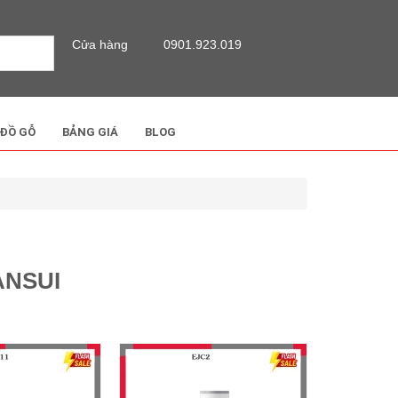
Cửa hàng
0901.923.019
 ĐỒ GỖ
BẢNG GIÁ
BLOG
ANSUI