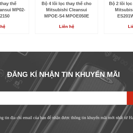
 thay thế
Bộ 4 lõi lọc thay thế cho
Bộ 2 lõi lọ
eansui MP02-
Mitsubishi Cleansui
Mitsubis
2150
MPOE-S4 MPOE050E
ES201
 hệ
Liên hệ
Li
ĐĂNG KÍ NHẬN TIN KHUYẾN MÃI
ng tin địa chỉ email của bạn để nhận được thông tin khuyến mãi mới nhất từ H