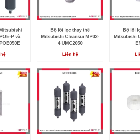
 Mitsubishi
Bộ lõi lọc thay thế
Bộ lõi l
MPOE-P và
Mitsubishi Cleansui MP02-
Mitsubishi 
POE050E
4 UMC2050
E
 hệ
Liên hệ
Li