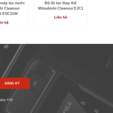
c máy lọc nước
Bộ lõi lọc thay thế
hi Cleansui
Mitsubishi Cleansui EJC1
W ESC21W
Liên hệ
ên hệ
ĐĂNG KÝ
afele VN!