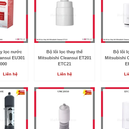
áy lọc nước
Bộ lõi lọc thay thế
Bộ lõi l
eansui EU301
Mitsubishi Cleansui ET201
Mitsubishi 
000
ETC21
E
Liên hệ
Liên hệ
Li