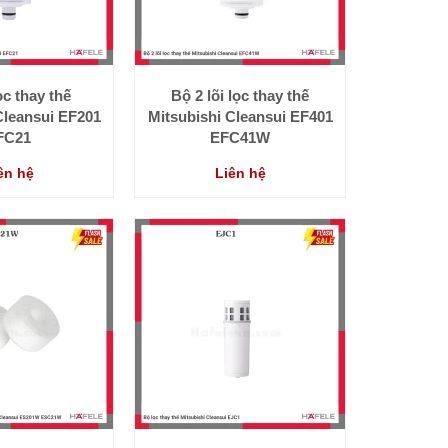
ọc thay thế
Bộ 2 lõi lọc thay thế
Cleansui EF201
Mitsubishi Cleansui EF401
FC21
EFC41W
ên hệ
Liên hệ