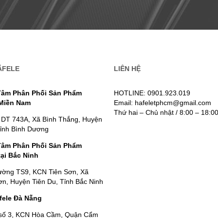
ÄFELE
LIÊN HỆ
Tâm Phân Phối Sản Phẩm
HOTLINE: 0901.923.019
 Miền Nam
Email: hafeletphcm@gmail.com
Thứ hai – Chủ nhật / 8:00 – 18:0
 DT 743A, Xã Bình Thắng, Huyện
Tỉnh Bình Dương
Tâm Phân Phối Sản Phẩm
tại Bắc Ninh
ường TS9, KCN Tiên Sơn, Xã
n, Huyện Tiên Du, Tỉnh Bắc Ninh
fele Đà Nẵng
số 3, KCN Hòa Cầm, Quận Cẩm