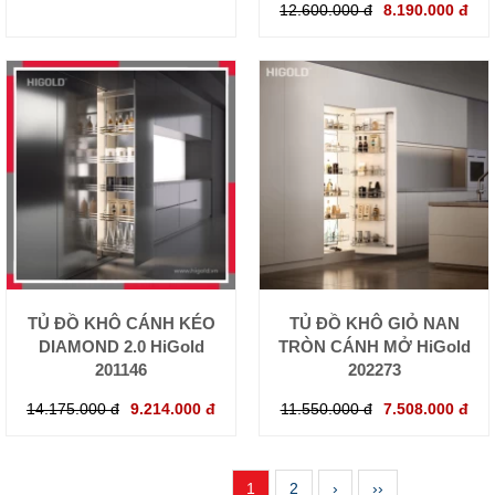
12.600.000 đ
8.190.000 đ
TỦ ĐỒ KHÔ CÁNH KÉO
TỦ ĐỒ KHÔ GIỎ NAN
DIAMOND 2.0 HiGold
TRÒN CÁNH MỞ HiGold
201146
202273
14.175.000 đ
9.214.000 đ
11.550.000 đ
7.508.000 đ
1
2
›
››