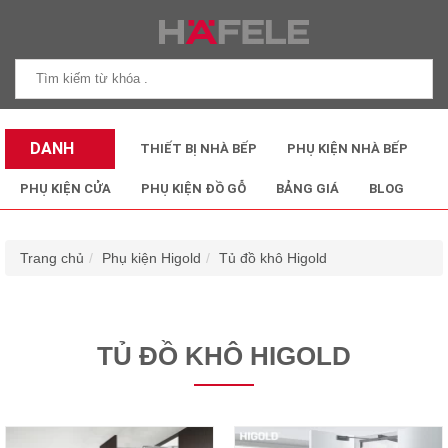
DANH
THIẾT BỊ NHÀ BẾP
PHỤ KIỆN NHÀ BẾP
MỤC SẢN
PHỤ KIỆN CỬA
PHỤ KIỆN ĐỒ GỖ
BẢNG GIÁ
BLOG
PHẨM
Trang chủ
Phụ kiện Higold
Tủ đồ khô Higold
TỦ ĐỒ KHÔ HIGOLD