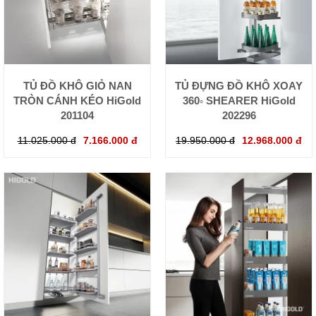
TỦ ĐỒ KHÔ GIỎ NAN
TỦ ĐỰNG ĐỒ KHÔ XOAY
TRÒN CÁNH KÉO HiGold
360◦ SHEARER HiGold
201104
202296
11.025.000 đ
7.166.000 đ
19.950.000 đ
12.968.000 đ