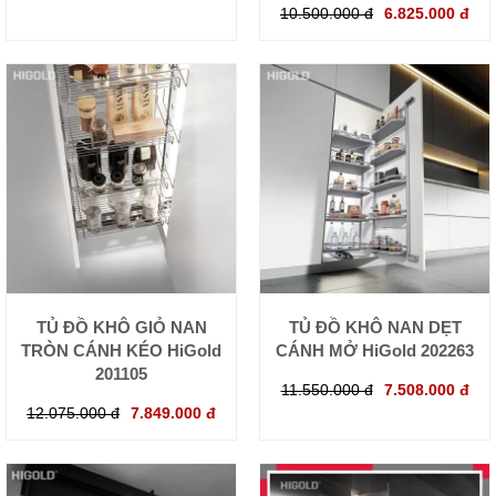
10.500.000 đ
6.825.000 đ
TỦ ĐỒ KHÔ GIỎ NAN
TỦ ĐỒ KHÔ NAN DẸT
TRÒN CÁNH KÉO HiGold
CÁNH MỞ HiGold 202263
201105
11.550.000 đ
7.508.000 đ
12.075.000 đ
7.849.000 đ