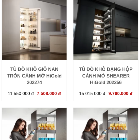
TỦ ĐỒ KHÔ GIỎ NAN
TỦ ĐỒ KHÔ DẠNG HỘP
TRÒN CÁNH MỞ HiGold
CÁNH MỞ SHEARER
202274
HiGold 202256
11.550.000 đ
7.508.000 đ
15.015.000 đ
9.760.000 đ