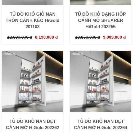
TỦ ĐỒ KHÔ GIỎ NAN
TỦ ĐỒ KHÔ DẠNG HỘP
TRÒN CÁNH KÉO HiGold
CÁNH MỞ SHEARER
201103
HiGold 202255
12.600.000 đ
8.190.000 đ
13.860.000 đ
9.009.000 đ
TỦ ĐỒ KHÔ NAN DẸT
TỦ ĐỒ KHÔ NAN DẸT
CÁNH MỞ HiGold 202262
CÁNH MỞ HiGold 202264