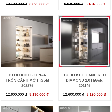
10.500.000 đ
6.825.000 đ
9.975.000 đ
6.484.000 đ
TỦ ĐỒ KHÔ GIỎ NAN
TỦ ĐỒ KHÔ CÁNH KÉO
TRÒN CÁNH MỞ HiGold
DIAMOND 2.0 HiGold
202275
201145
12.600.000 đ
8.190.000 đ
12.600.000 đ
8.190.000 đ