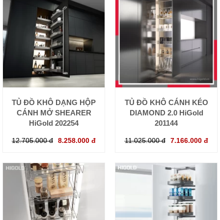
TỦ ĐỒ KHÔ DẠNG HỘP
TỦ ĐỒ KHÔ CÁNH KÉO
CÁNH MỞ SHEARER
DIAMOND 2.0 HiGold
HiGold 202254
201144
12.705.000 đ
8.258.000 đ
11.025.000 đ
7.166.000 đ