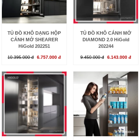
TỦ ĐỒ KHÔ DẠNG HỘP
TỦ ĐỒ KHÔ CÁNH MỞ
CÁNH MỞ SHEARER
DIAMOND 2.0 HiGold
HiGold 202251
202244
10.395.000 đ
6.757.000 đ
9.450.000 đ
6.143.000 đ