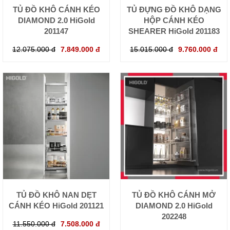
TỦ ĐỒ KHÔ CÁNH KÉO
TỦ ĐỰNG ĐỒ KHÔ DẠNG
DIAMOND 2.0 HiGold
HỘP CÁNH KÉO
201147
SHEARER HiGold 201183
12.075.000 đ
7.849.000 đ
15.015.000 đ
9.760.000 đ
TỦ ĐỒ KHÔ NAN DẸT
TỦ ĐỒ KHÔ CÁNH MỞ
CÁNH KÉO HiGold 201121
DIAMOND 2.0 HiGold
202248
11.550.000 đ
7.508.000 đ