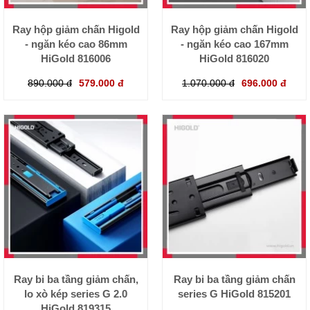
Ray hộp giảm chấn Higold
Ray hộp giảm chấn Higold
- ngăn kéo cao 86mm
- ngăn kéo cao 167mm
HiGold 816006
HiGold 816020
890.000 đ
579.000 đ
1.070.000 đ
696.000 đ
Ray bi ba tầng giảm chấn,
Ray bi ba tầng giảm chấn
lo xò kép series G 2.0
series G HiGold 815201
HiGold 819315