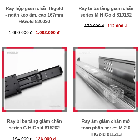
Ray hộp giảm chấn Higold
Ray bi ba tầng giảm chấn
- ngăn kéo âm, cao 167mm
series M HiGold 819162
HiGold 820020
173.000 đ
112.000 đ
1.680.000 đ
1.092.000 đ
Ray bi ba tầng giảm chấn
Ray âm giảm chấn mở
series G HiGold 815202
toàn phần series M 2.0
HiGold 811213
194.000 đ
126.000 đ