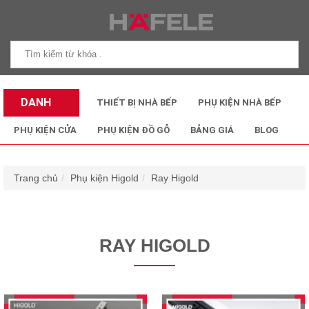
DANH
THIẾT BỊ NHÀ BẾP
PHỤ KIỆN NHÀ BẾP
MỤC SẢN
PHỤ KIỆN CỬA
PHỤ KIỆN ĐỒ GỖ
BẢNG GIÁ
BLOG
PHẨM
Trang chủ
Phụ kiện Higold
Ray Higold
RAY HIGOLD