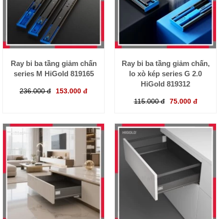
Ray bi ba tầng giảm chấn
Ray bi ba tầng giảm chấn,
series M HiGold 819165
lo xò kép series G 2.0
HiGold 819312
236.000 đ
153.000 đ
115.000 đ
75.000 đ