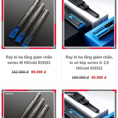
Ray bi ba tầng giảm chấn
Ray bi ba tầng giảm chấn,
series M HiGold 819161
lo xò kép series G 2.0
HiGold 819311
152.000 đ
99.000 đ
100.000 đ
65.000 đ