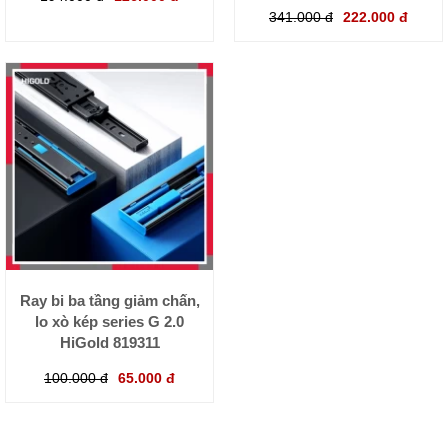
341.000 đ
222.000 đ
Ray bi ba tầng giảm chấn,
lo xò kép series G 2.0
HiGold 819311
100.000 đ
65.000 đ