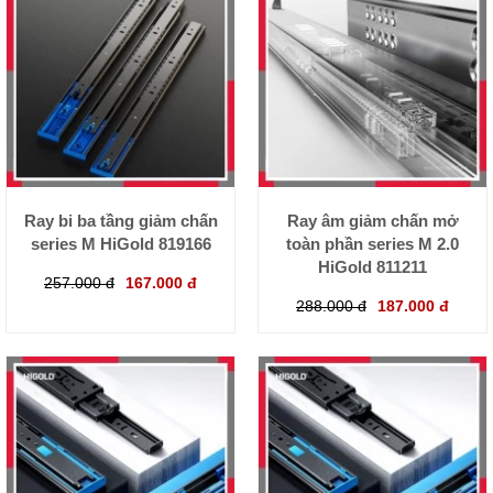
Ray bi ba tầng giảm chấn
Ray âm giảm chấn mở
series M HiGold 819166
toàn phần series M 2.0
HiGold 811211
257.000 đ
167.000 đ
288.000 đ
187.000 đ