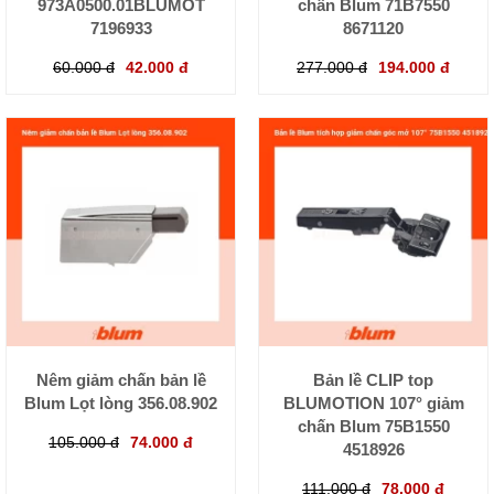
973A0500.01BLUMOT
chấn Blum 71B7550
7196933
8671120
60.000 đ
42.000 đ
277.000 đ
194.000 đ
Nêm giảm chấn bản lề
Bản lề CLIP top
Blum Lọt lòng 356.08.902
BLUMOTION 107° giảm
chấn Blum 75B1550
105.000 đ
74.000 đ
4518926
111.000 đ
78.000 đ