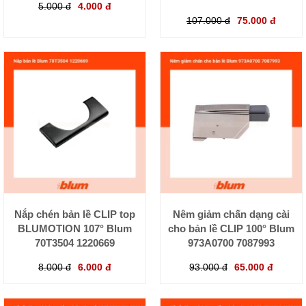
5.000 đ
4.000 đ
107.000 đ
75.000 đ
Nắp chén bản lề CLIP top
Nêm giảm chấn dạng cài
BLUMOTION 107° Blum
cho bản lề CLIP 100° Blum
70T3504 1220669
973A0700 7087993
8.000 đ
6.000 đ
93.000 đ
65.000 đ