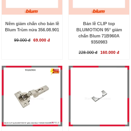
Nêm giảm chấn cho bản lề
Bản lề CLIP top
Blum Trùm nửa 356.08.901
BLUMOTION 95° giảm
chấn Blum 71B960A
99.000 đ
69.000 đ
9350983
228.000 đ
160.000 đ