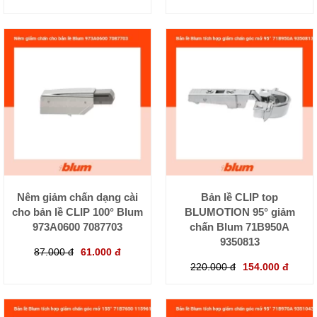
Nêm giảm chấn dạng cài
Bản lề CLIP top
cho bản lề CLIP 100° Blum
BLUMOTION 95° giảm
973A0600 7087703
chấn Blum 71B950A
9350813
87.000 đ
61.000 đ
220.000 đ
154.000 đ