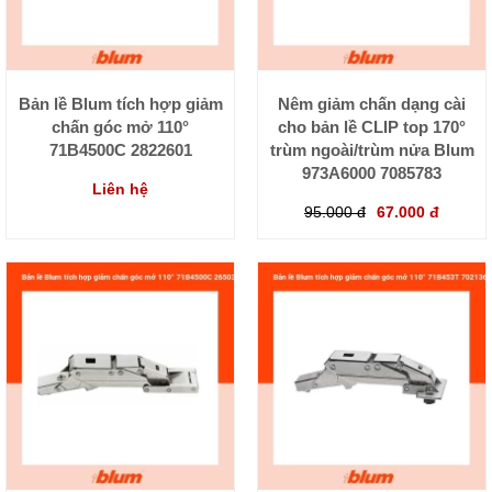
Bản lề Blum tích hợp giảm
Nêm giảm chấn dạng cài
chấn góc mở 110°
cho bản lề CLIP top 170°
71B4500C 2822601
trùm ngoài/trùm nửa Blum
973A6000 7085783
Liên hệ
95.000 đ
67.000 đ