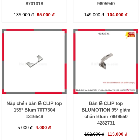
8701018
9605940
135.000 đ
95.000 đ
149.000 đ
104.000 đ
Nắp chén bản lề CLIP top
Bản lề CLIP top
155° Blum 70T7504
BLUMOTION 95° giảm
1316548
chấn Blum 79B9550
4282731
5.000 đ
4.000 đ
162.000 đ
113.000 đ