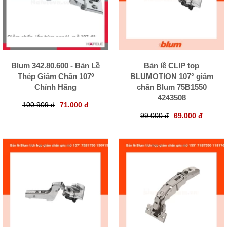
Blum 342.80.600 - Bản Lề
Bản lề CLIP top
Thép Giảm Chấn 107º
BLUMOTION 107° giảm
Chính Hãng
chấn Blum 75B1550
4243508
100.909 đ
71.000 đ
99.000 đ
69.000 đ