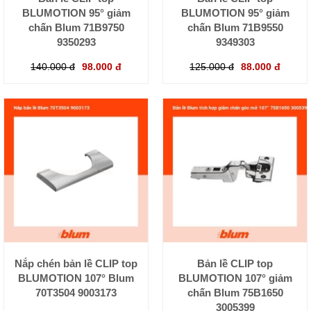
BLUMOTION 95° giảm
BLUMOTION 95° giảm
chấn Blum 71B9750
chấn Blum 71B9550
9350293
9349303
140.000 đ
98.000 đ
125.000 đ
88.000 đ
Nắp chén bản lề CLIP top
Bản lề CLIP top
BLUMOTION 107° Blum
BLUMOTION 107° giảm
70T3504 9003173
chấn Blum 75B1650
3005399