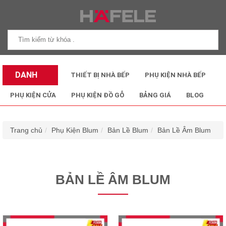
DANH
THIẾT BỊ NHÀ BẾP
PHỤ KIỆN NHÀ BẾP
MỤC SẢN
PHỤ KIỆN CỬA
PHỤ KIỆN ĐỒ GỖ
BẢNG GIÁ
BLOG
PHẨM
Trang chủ
Phụ Kiện Blum
Bản Lề Blum
Bản Lề Âm Blum
BẢN LỀ ÂM BLUM