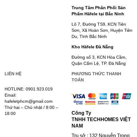
Trung Tâm Phân Phối Sản
Phẩm Häfele tại Bắc Ninh
Lô 7, Đường TS9, KCN Tiên
Sơn, Xã Hoàn Sơn, Huyện Tiên
Du, Tỉnh Bắc Ninh
Kho Häfele Đà Nẵng
Đường số 3, KCN Hòa Cầm,
Quận Cẩm Lệ, TP. Đà Nẵng
LIÊN HỆ
PHƯƠNG THỨC THANH
TOÁN
HOTLINE: 0901.923.019
Email:
hafeletphcm@gmail.com
Thứ hai – Chủ nhật / 8:00 –
Công Ty
18:00
TNHH TECHHOMES VIỆT
NAM
Trụ sở : 132 Nguyễn Trọng