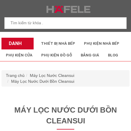
DANH
THIẾT BỊ NHÀ BẾP
PHỤ KIỆN NHÀ BẾP
MỤC SẢN
PHỤ KIỆN CỬA
PHỤ KIỆN ĐỒ GỖ
BẢNG GIÁ
BLOG
PHẨM
Trang chủ
Máy Lọc Nước Cleansui
Máy Lọc Nước Dưới Bồn Cleansui
MÁY LỌC NƯỚC DƯỚI BỒN
CLEANSUI