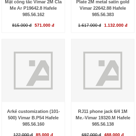
Mặt công tắc Vimar 2M Cla
Plate 2M metal satin gold
Me Ar P19642.8 Hafele
Vimar 22642.88 Hafele
985.56.162
985.56.383
815.000 đ
571.000 đ
1.617.000 đ
1.132.000 đ
Arké customization (101-
RJ11 phone jack 6/4 1M
500) Vimar B.P54 Hafele
Me.-Vimar 19320.M Hafele
985.56.160
985.56.138
122.000 đ
85.000 đ
697.000 đ
488.000 đ