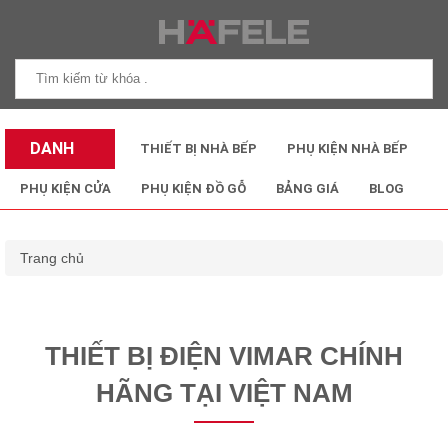
DANH
THIẾT BỊ NHÀ BẾP
PHỤ KIỆN NHÀ BẾP
MỤC SẢN
PHỤ KIỆN CỬA
PHỤ KIỆN ĐỒ GỖ
BẢNG GIÁ
BLOG
PHẨM
Trang chủ
THIẾT BỊ ĐIỆN VIMAR CHÍNH
HÃNG TẠI VIỆT NAM