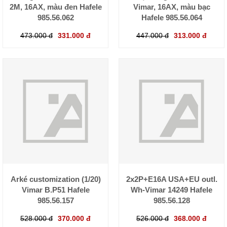
2M, 16AX, màu đen Hafele
Vimar, 16AX, màu bạc
985.56.062
Hafele 985.56.064
473.000 đ
331.000 đ
447.000 đ
313.000 đ
Arké customization (1/20)
2x2P+E16A USA+EU outl.
Vimar B.P51 Hafele
Wh-Vimar 14249 Hafele
985.56.157
985.56.128
528.000 đ
370.000 đ
526.000 đ
368.000 đ