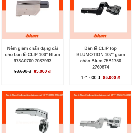
Nêm giảm chấn dạng cài
Bản lề CLIP top
cho bản lề CLIP 100° Blum
BLUMOTION 107° giảm
973A0700 7087993
chấn Blum 75B1750
2760874
93.000 đ
65.000 đ
121.000 đ
85.000 đ