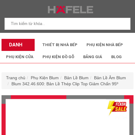
DANH
THIẾT BỊ NHÀ BẾP
PHỤ KIỆN NHÀ BẾP
MỤC SẢN
PHỤ KIỆN CỬA
PHỤ KIỆN ĐỒ GỖ
BẢNG GIÁ
BLOG
PHẨM
Trang chủ
Phụ Kiện Blum
Bản Lề Blum
Bản Lề Âm Blum
Blum 342.46.600: Bản Lề Thép Clip Top Giảm Chấn 95º