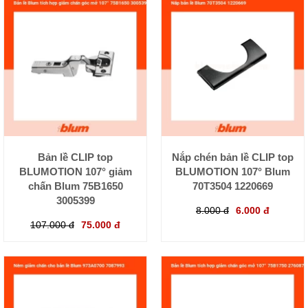
Bản lề CLIP top
Nắp chén bản lề CLIP top
BLUMOTION 107° giảm
BLUMOTION 107° Blum
chấn Blum 75B1650
70T3504 1220669
3005399
8.000 đ
6.000 đ
107.000 đ
75.000 đ