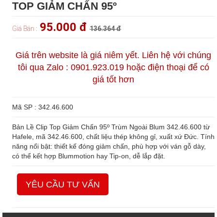
TOP GIẢM CHẤN 95º
95.000 đ
Giá Bán :
136.364 đ
Giá trên website là giá niêm yết. Liên hệ với chúng
tôi qua Zalo : 0901.923.019 hoặc điện thoại để có
giá tốt hơn
Mã SP : 342.46.600
Bản Lề Clip Top Giảm Chấn 95º Trùm Ngoài Blum 342.46.600 từ
Hafele, mã 342.46.600, chất liệu thép không gỉ, xuất xứ Đức. Tính
năng nổi bật: thiết kế đóng giảm chấn, phù hợp với ván gỗ dày,
có thể kết hợp Blummotion hay Tip-on, dễ lắp đặt.
YÊU CẦU TƯ VẤN