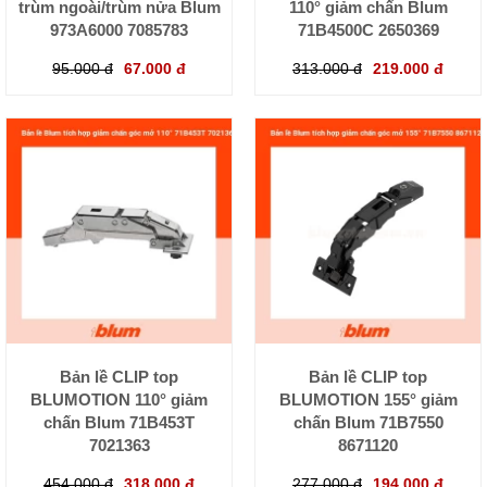
trùm ngoài/trùm nửa Blum
110° giảm chấn Blum
973A6000 7085783
71B4500C 2650369
95.000 đ
67.000 đ
313.000 đ
219.000 đ
Bản lề CLIP top
Bản lề CLIP top
BLUMOTION 110° giảm
BLUMOTION 155° giảm
chấn Blum 71B453T
chấn Blum 71B7550
7021363
8671120
454.000 đ
318.000 đ
277.000 đ
194.000 đ