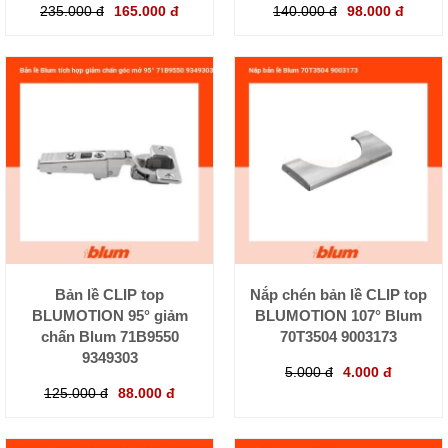
235.000 đ
165.000 đ
140.000 đ
98.000 đ
Bản lề CLIP top
Nắp chén bản lề CLIP top
BLUMOTION 95° giảm
BLUMOTION 107° Blum
chấn Blum 71B9550
70T3504 9003173
9349303
5.000 đ
4.000 đ
125.000 đ
88.000 đ