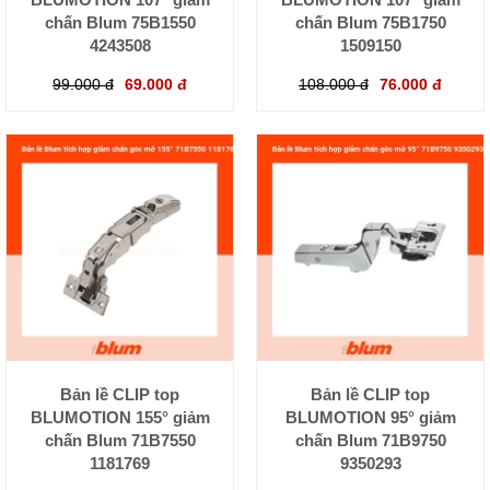
chấn Blum 75B1550
chấn Blum 75B1750
4243508
1509150
99.000 đ
69.000 đ
108.000 đ
76.000 đ
Bản lề CLIP top
Bản lề CLIP top
BLUMOTION 155° giảm
BLUMOTION 95° giảm
chấn Blum 71B7550
chấn Blum 71B9750
1181769
9350293