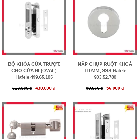
BỘ KHÓA CỬA TRƯỢT,
NẮP CHỤP RUỘT KHOÁ
CHO CỬA ĐI (OVAL)
T10MM, SSS Hafele
Hafele 499.65.105
903.52.780
613.889 đ
430.000 đ
80.556 đ
56.000 đ