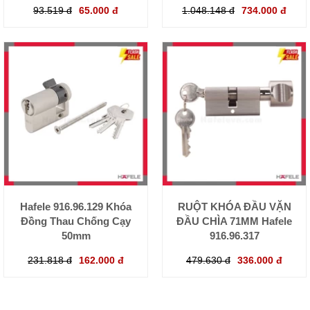
93.519 đ
65.000 đ
1.048.148 đ
734.000 đ
Hafele 916.96.129 Khóa
RUỘT KHÓA ĐẦU VẶN
Đồng Thau Chống Cạy
ĐẦU CHÌA 71MM Hafele
50mm
916.96.317
231.818 đ
162.000 đ
479.630 đ
336.000 đ