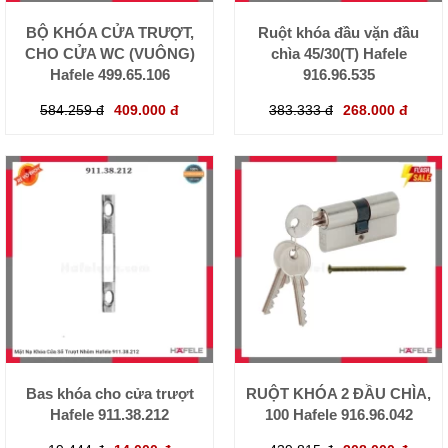
BỘ KHÓA CỬA TRƯỢT,
Ruột khóa đầu vặn đầu
CHO CỬA WC (VUÔNG)
chìa 45/30(T) Hafele
Hafele 499.65.106
916.96.535
584.259 đ
409.000 đ
383.333 đ
268.000 đ
Bas khóa cho cửa trượt
RUỘT KHÓA 2 ĐẦU CHÌA,
Hafele 911.38.212
100 Hafele 916.96.042