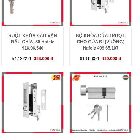
RUỘT KHÓA ĐẦU VẶN
BỘ KHÓA CỬA TRƯỢT,
ĐẦU CHÌA, 80 Hafele
CHO CỬA ĐI (VUÔNG)
916.96.540
Hafele 499.65.107
547.222 đ
383.000 đ
613.889 đ
430.000 đ