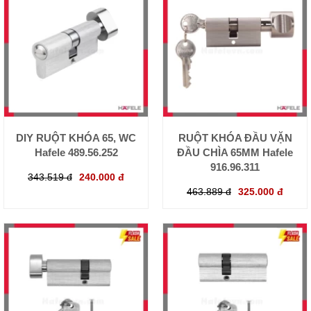
DIY RUỘT KHÓA 65, WC
RUỘT KHÓA ĐẦU VẶN
Hafele 489.56.252
ĐẦU CHÌA 65MM Hafele
916.96.311
343.519 đ
240.000 đ
463.889 đ
325.000 đ