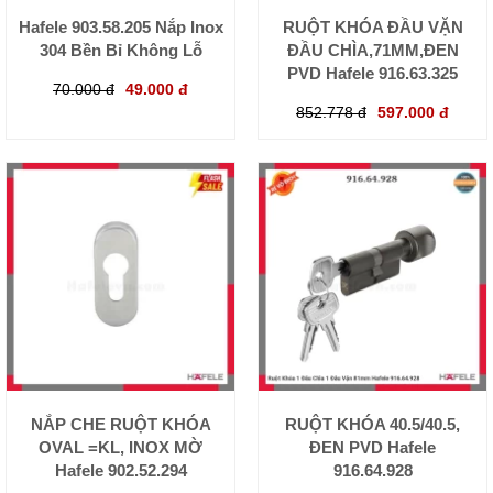
Hafele 903.58.205 Nắp Inox
RUỘT KHÓA ĐẦU VẶN
304 Bền Bỉ Không Lỗ
ĐẦU CHÌA,71MM,ĐEN
PVD Hafele 916.63.325
70.000 đ
49.000 đ
852.778 đ
597.000 đ
NẮP CHE RUỘT KHÓA
RUỘT KHÓA 40.5/40.5,
OVAL =KL, INOX MỜ
ĐEN PVD Hafele
Hafele 902.52.294
916.64.928