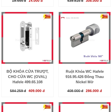
19.444 đ
14.000 đ
439.815 đ
308.000 đ
BỘ KHÓA CỬA TRƯỢT,
Ruột Khóa WC Hafele
CHO CỬA WC (OVAL)
916.95.426 Đồng Thau
Hafele 499.65.108
Nickel Mờ
584.259 đ
409.000 đ
408.000 đ
286.000 đ