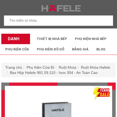
DANH
THIẾT BỊ NHÀ BẾP
PHỤ KIỆN NHÀ BẾP
MỤC SẢN
PHỤ KIỆN CỬA
PHỤ KIỆN ĐỒ GỖ
BẢNG GIÁ
BLOG
PHẨM
Trang chủ
Phụ Kiện Cửa Đi
Ruột Khóa
Ruột Khóa Hafele
Bas Hộp Hafele 981.59.110 - Inox 304 - An Toàn Cao