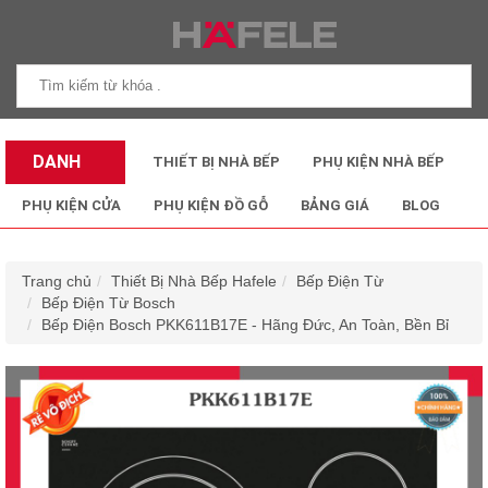
DANH
THIẾT BỊ NHÀ BẾP
PHỤ KIỆN NHÀ BẾP
MỤC SẢN
PHỤ KIỆN CỬA
PHỤ KIỆN ĐỒ GỖ
BẢNG GIÁ
BLOG
PHẨM
Trang chủ
Thiết Bị Nhà Bếp Hafele
Bếp Điện Từ
Bếp Điện Từ Bosch
Bếp Điện Bosch PKK611B17E - Hãng Đức, An Toàn, Bền Bỉ