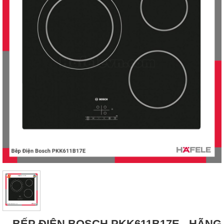
BẾP ĐIỆN BOSCH PKK611B17E - HÃNG