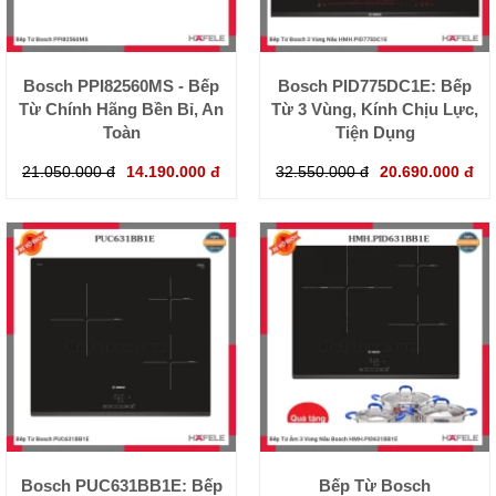
Bosch PPI82560MS - Bếp
Bosch PID775DC1E: Bếp
Từ Chính Hãng Bền Bỉ, An
Từ 3 Vùng, Kính Chịu Lực,
Toàn
Tiện Dụng
21.050.000 đ
14.190.000 đ
32.550.000 đ
20.690.000 đ
Bosch PUC631BB1E: Bếp
Bếp Từ Bosch