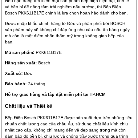
Nếu bạn đang tìm kiếm một sản phẩm bếp điện hiện đại, tinh tế
và bền bỉ để nâng tầm trải nghiệm nấu nướng, thì Bếp Điện
Bosch PKK611B17E chính là lựa chọn hoàn hảo dành cho bạn.
Được nhập khẩu chính hãng từ Đức và phân phối bởi BOSCH,
sản phẩm này sẽ không chỉ đáp ứng nhu cầu nấu ăn hàng ngày
mà còn là một điểm nhấn thẩm mỹ trong không gian bếp của
bạn.
Mã sản phẩm:
PKK611B17E
Hãng sản xuất:
Bosch
Xuất xứ:
Đức
Bảo hành:
24 tháng
Hỗ trợ giao hàng và lắp đặt miễn phí tại TP.HCM
Chất liệu và Thiết kế
Bếp Điện Bosch PKK611B17E được sản xuất dựa trên những tiêu
chuẩn chất lượng cao của châu Âu, sử dụng chất liệu kính chịu
nhiệt cao cấp, không chỉ mang đến vẻ đẹp sang trọng mà còn
đảm bảo độ bền bỉ, chịu lực và chống trầy xước trong quá trình