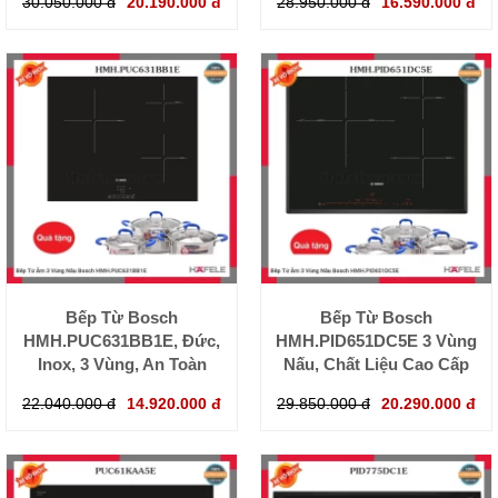
30.050.000 đ
20.190.000 đ
28.950.000 đ
16.590.000 đ
Bếp Từ Bosch
Bếp Từ Bosch
HMH.PUC631BB1E, Đức,
HMH.PID651DC5E 3 Vùng
Inox, 3 Vùng, An Toàn
Nấu, Chất Liệu Cao Cấp
22.040.000 đ
14.920.000 đ
29.850.000 đ
20.290.000 đ