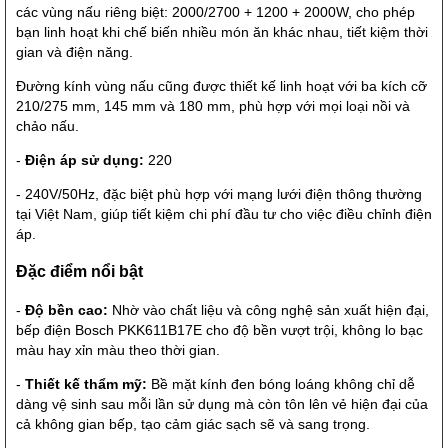
các vùng nấu riêng biệt: 2000/2700 + 1200 + 2000W, cho phép
bạn linh hoạt khi chế biến nhiều món ăn khác nhau, tiết kiệm thời
gian và điện năng.
Đường kính vùng nấu cũng được thiết kế linh hoạt với ba kích cỡ
210/275 mm, 145 mm và 180 mm, phù hợp với mọi loại nồi và
chảo nấu.
-
Điện áp sử dụng:
220
- 240V/50Hz, đặc biệt phù hợp với mạng lưới điện thông thường
tại Việt Nam, giúp tiết kiệm chi phí đầu tư cho việc điều chỉnh điện
áp.
Đặc điểm nổi bật
-
Độ bền cao:
Nhờ vào chất liệu và công nghệ sản xuất hiện đại,
bếp điện Bosch PKK611B17E cho độ bền vượt trội, không lo bạc
màu hay xỉn màu theo thời gian.
-
Thiết kế thẩm mỹ:
Bề mặt kính đen bóng loáng không chỉ dễ
dàng vệ sinh sau mỗi lần sử dụng mà còn tôn lên vẻ hiện đại của
cả không gian bếp, tạo cảm giác sạch sẽ và sang trọng.