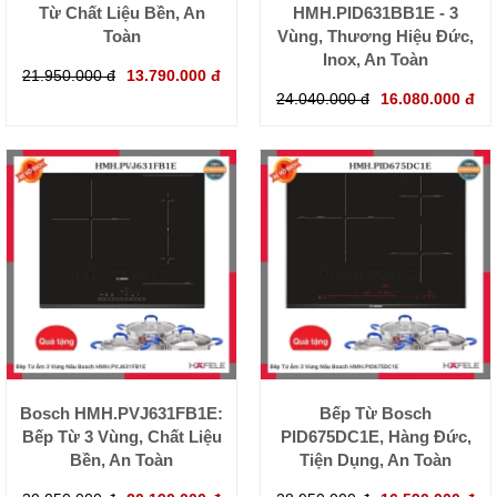
Từ Chất Liệu Bền, An
HMH.PID631BB1E - 3
Toàn
Vùng, Thương Hiệu Đức,
Inox, An Toàn
21.950.000 đ
13.790.000 đ
24.040.000 đ
16.080.000 đ
Bosch HMH.PVJ631FB1E:
Bếp Từ Bosch
Bếp Từ 3 Vùng, Chất Liệu
PID675DC1E, Hàng Đức,
Bền, An Toàn
Tiện Dụng, An Toàn