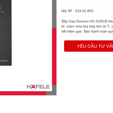
Mã SP : 533.02.853
Bếp Gas Domino HC-G301B Hafe
bỉ, mâm chia lửa hợp kim từ Ý, 
tiết kiệm gas. Bảo hành toàn qu
YÊU CẦU TƯ VẤ