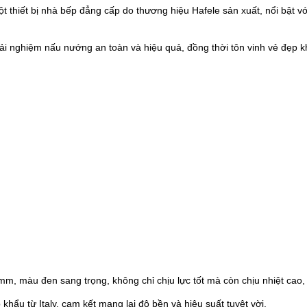
iết bị nhà bếp đẳng cấp do thương hiệu Hafele sản xuất, nổi bật với 
i nghiệm nấu nướng an toàn và hiệu quả, đồng thời tôn vinh vẻ đẹp k
m, màu đen sang trọng, không chỉ chịu lực tốt mà còn chịu nhiệt cao,
hẩu từ Italy, cam kết mang lại độ bền và hiệu suất tuyệt vời.