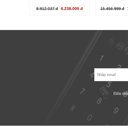
8.912.037 đ
6.238.000 đ
15.456.999 đ
Điền thô