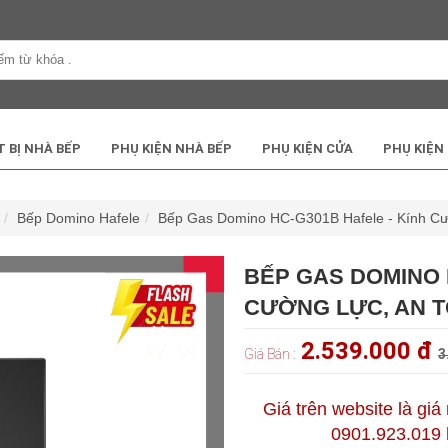
T BỊ NHÀ BẾP
PHỤ KIỆN NHÀ BẾP
PHỤ KIỆN CỬA
PHỤ KIỆN
Bếp Domino Hafele
Bếp Gas Domino HC-G301B Hafele - Kính Cư
BẾP GAS DOMINO 
CƯỜNG LỰC, AN 
2.539.000 đ
Giá Bán :
3
Giá trên website là giá
0901.923.019 h