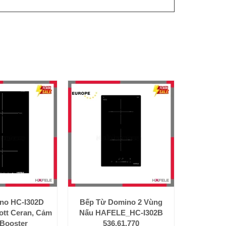
no HC-I302D
Bếp Từ Domino 2 Vùng
hott Ceran, Cảm
Nấu HAFELE_HC-I302B
 Booster
536.61.770