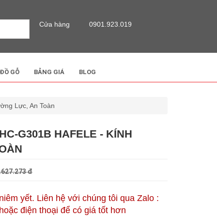
Cửa hàng
0901.923.019
 ĐỒ GỖ
BẢNG GIÁ
BLOG
ờng Lực, An Toàn
HC-G301B HAFELE - KÍNH
TOÀN
.627.273 đ
 niêm yết. Liên hệ với chúng tôi qua Zalo :
oặc điện thoại để có giá tốt hơn