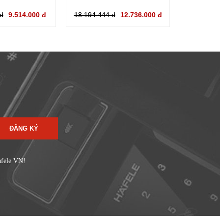
đ
9.514.000 đ
18.194.444 đ
12.736.000 đ
ĐĂNG KÝ
afele VN!