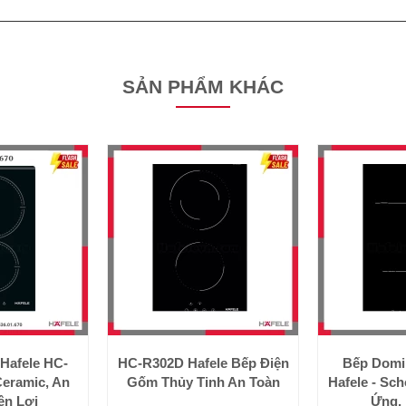
SẢN PHẨM KHÁC
Hafele HC-
HC-R302D Hafele Bếp Điện
Bếp Domi
Ceramic, An
Gốm Thủy Tinh An Toàn
Hafele - Sc
ện Lợi
Ứng,