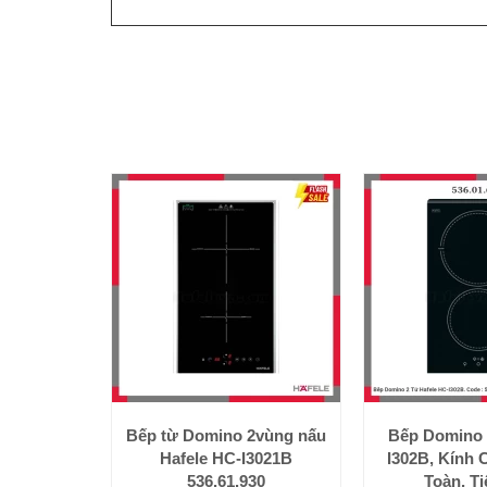
Bếp từ Domino 2vùng nấu
Bếp Domino 
Hafele HC-I3021B
I302B, Kính 
536.61.930
Toàn, Ti