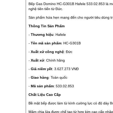
Bếp Gas Domino HC-G301B Hafele 533.02.853 là một th
nghệ tiên tiến từ Đức.
Sản phẩm hứa hẹn mang đến cho người tiêu dùng trả
Thông Tin Sản Phẩm
-
Thương hiệu
: Hafele
-
Tên mã sản phẩm
: HC-G301B
-
Xuất xứ công nghệ
: Đức
-
Xuất xứ
: Chính hãng
-
Giá niêm yết
: 3.627.273 VNĐ
-
Giao hàng
: Toàn quốc
-
Mã sản phẩm
: 533.02.853
Chất Liệu Cao Cấp
Bề mặt bếp được làm từ kính cường lực có độ dày 8m
Mâm chia lửa được chế tạo từ hợp kim cao cấp nhập k