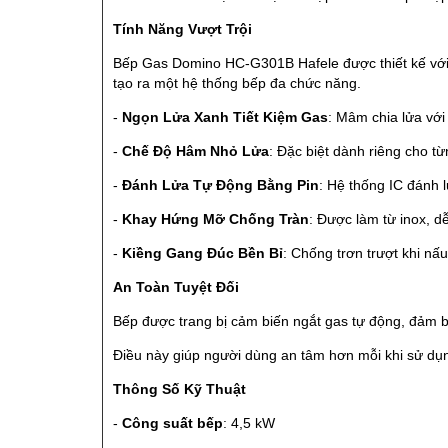
Tính Năng Vượt Trội
Bếp Gas Domino HC-G301B Hafele được thiết kế với 
tạo ra một hệ thống bếp đa chức năng.
-
Ngọn Lửa Xanh Tiết Kiệm Gas
: Mâm chia lửa với
-
Chế Độ Hâm Nhỏ Lửa
: Đặc biệt dành riêng cho t
-
Đánh Lửa Tự Động Bằng Pin
: Hệ thống IC đánh 
-
Khay Hứng Mỡ Chống Tràn
: Được làm từ inox, d
-
Kiềng Gang Đúc Bền Bỉ
: Chống trơn trượt khi nấ
An Toàn Tuyệt Đối
Bếp được trang bị cảm biến ngắt gas tự động, đảm b
Điều này giúp người dùng an tâm hơn mỗi khi sử dụ
Thông Số Kỹ Thuật
-
Công suất bếp
: 4,5 kW