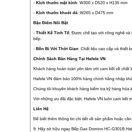
-
Kích thước mặt kính
: W300 x D520 x H135 mm
-
Kích thước khoét đá
: W265 x D475 mm
Đặc Điểm Nổi Bật
-
Thiết Kế Tinh Tế
: Được chế tạo với công nghệ và 
bếp.
-
Bền Bỉ Với Thời Gian
: Chất liệu cao cấp và thiết 
Chính Sách Bán Hàng Tại Hafele VN
Khách hàng hoàn toàn yên tâm với cam kết về chất
Hafele VN đảm bảo 100% hàng chính hãng nhập khẩu t
Chúng tôi khuyên khách hàng kiểm tra kỹ hàng hóa k
Với những ưu đãi đặc biệt, Hafele VN luôn cam kết m
Liên Hệ
Để biết thêm thông tin chi tiết về sản phẩm hoặc cần
9: Hãy sở hữu ngay Bếp Gas Domino HC-G301B Hafel