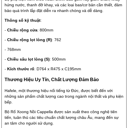
hứng nước, thanh đỡ khay, và các loại bas/cơ bản cần thiết, đảm
bảo quá trình lắp đặt diễn ra nhanh chóng và dễ dàng.
Thông số kỹ thuật
:
-
Chiều rộng cửa
: 800mm
-
Chiều rộng lọt lòng (R)
: 762
- 768mm
-
Chiều sâu lọt lòng (S)
: 500mm
-
Kích thước rổ
: D764 x R475 x C195mm
Thương Hiệu Uy Tín, Chất Lượng Đảm Bảo
Hafele, một thương hiệu nổi tiếng từ Đức, được biết đến với
những sản phẩm chất lượng cao trong ngành nội thất và phụ kiện
bếp.
Bộ Rổ Xoong Nồi Cappella được sản xuất theo công nghệ tiên
tiến, tuân thủ các tiêu chuẩn chất lượng châu Âu, mang đến sự
an tâm cho người sử dụng.