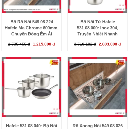
Bộ Rổ Nồi 549.08.224
Bộ Nồi Từ Hafele
Hafele Mạ Chrome 600mm,
531.08.000: Inox 304,
Chuyển Động Êm Ái
Truyền Nhiệt Nhanh
1.735.455 đ
1.215.000 đ
3.718.182 đ
2.603.000 đ
Hafele 531.08.040: Bộ Nồi
Rổ Xoong Nồi 549.08.026