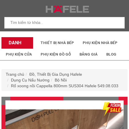
DANH
THIẾT BỊ NHÀ BẾP
PHỤ KIỆN NHÀ BẾP
MỤC SẢN
PHỤ KIỆN CỬA
PHỤ KIỆN ĐỒ GỖ
BẢNG GIÁ
BLOG
PHẨM
Trang chủ
Đồ, Thiết Bị Gia Dụng Hafele
Dụng Cụ Nấu Nướng
Bộ Nồi
Rổ xoong nồi Cappella 800mm SUS304 Hafele 549.08.033