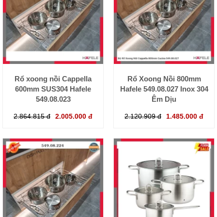
Rổ xoong nồi Cappella
Rổ Xoong Nồi 800mm
600mm SUS304 Hafele
Hafele 549.08.027 Inox 304
549.08.023
Êm Dịu
2.864.815 đ
2.005.000 đ
2.120.909 đ
1.485.000 đ