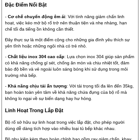
Đặc Điểm Nổi Bật
-
Cơ chế chuyển động êm ái
: Với tính năng giảm chấn linh
hoạt, việc kéo mở bộ rổ trở nên thuận tiện và nhẹ nhàng, hạn
chế tối đa tiếng ồn không cần thiết.
Đây thực sự là một điểm cộng cho những gia đình yêu thích sự
yên tĩnh hoặc những ngôi nhà có trẻ nhỏ.
-
Chất liệu inox 304 cao cấp
: Lựa chọn inox 304 giúp sản phẩm
có khả năng chống gỉ sét, chống ăn mòn và chịu nhiệt tốt, đảm
bảo độ bền và vẻ ngoài luôn sáng bóng khi sử dụng trong môi
trường nhà bếp.
-
Khả năng chịu tải ấn tượng
: Với tải trọng tối đa lên đến 35kg,
bạn hoàn toàn yên tâm về khả năng chứa đựng của bộ rổ mà
không lo ngại về sự biến dạng hay hư hỏng.
Linh Hoạt Trong Lắp Đặt
Bộ rổ sở hữu sự linh hoạt trong việc lắp đặt, cho phép người
dùng dễ dàng tích hợp vào nhiều loại tủ bếp khác nhau.
Bộ phụ kiện kèm theo hoàn chỉnh bao gồm ray giảm chấn, khay