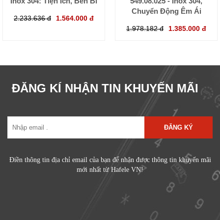
Inox 304: Tiện Ích, Bền Bỉ
549.08.025 - Inox 304,
Chuyển Động Êm Ái
2.233.636 đ
1.564.000 đ
1.978.182 đ
1.385.000 đ
ĐĂNG KÍ NHẬN TIN KHUYẾN MÃI
ĐĂNG KÝ
Điền thông tin địa chỉ email của bạn để nhận được thông tin khuyến mãi
mới nhất từ Hafele VN!