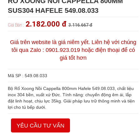
RỔ XOONG NỒI CAPPELLA 800MM
SUS304 HAFELE 549.08.033
2.182.000 đ
Giá Bán :
3.116.667 đ
Giá trên website là giá niêm yết. Liên hệ với chúng
tôi qua Zalo : 0901.923.019 hoặc điện thoại để có
giá tốt hơn
Mã SP : 549.08.033
Bộ Rổ Xoong Nồi Cappella 800mm Hafele 549.08.033, chất liệu
inox 304 bền, xuất xứ Đức. Tính năng: chuyển động êm ái, lắp
đặt linh hoạt, chịu lực 35kg. Giải pháp lưu trữ thông minh và tiện
lợi cho tủ bếp dưới.
YÊU CẦU TƯ VẤN