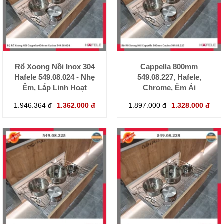
Rổ Xoong Nồi Inox 304
Cappella 800mm
Hafele 549.08.024 - Nhẹ
549.08.227, Hafele,
Êm, Lắp Linh Hoạt
Chrome, Êm Ái
1.946.364 đ
1.362.000 đ
1.897.000 đ
1.328.000 đ