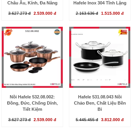
Châu Âu, Kính, Đa Năng
Hafele Inox 304 Tĩnh Lặng
3.627.273 đ
2.539.000 đ
2.163.636 đ
1.515.000 đ
Nồi Hafele 532.08.002:
Hafele 531.08.043 Nồi
Đồng, Đức, Chống Dính,
Chảo Đen, Chất Liệu Bền
Tiết Kiệm
Bỉ
3.627.273 đ
2.539.000 đ
5.445.455 đ
3.812.000 đ