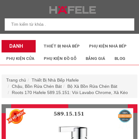
DANH
THIẾT BỊ NHÀ BẾP
PHỤ KIỆN NHÀ BẾP
MỤC SẢN
PHỤ KIỆN CỬA
PHỤ KIỆN ĐỒ GỖ
BẢNG GIÁ
BLOG
PHẨM
Trang chủ
Thiết Bị Nhà Bếp Hafele
Chậu, Bồn Rửa Chén Bát
Bộ Xả Bồn Rửa Chén Bát
Roots 170 Hafele 589.15.151: Vòi Lavabo Chrome, Xả Kéo