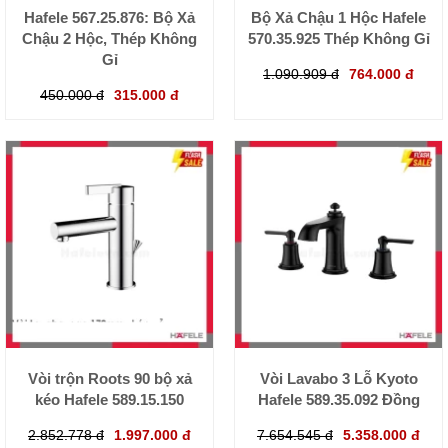
Hafele 567.25.876: Bộ Xả
Bộ Xả Chậu 1 Hộc Hafele
Chậu 2 Hộc, Thép Không
570.35.925 Thép Không Gỉ
Gỉ
1.090.909 đ
764.000 đ
450.000 đ
315.000 đ
Vòi trộn Roots 90 bộ xả
Vòi Lavabo 3 Lỗ Kyoto
kéo Hafele 589.15.150
Hafele 589.35.092 Đồng
2.852.778 đ
1.997.000 đ
7.654.545 đ
5.358.000 đ