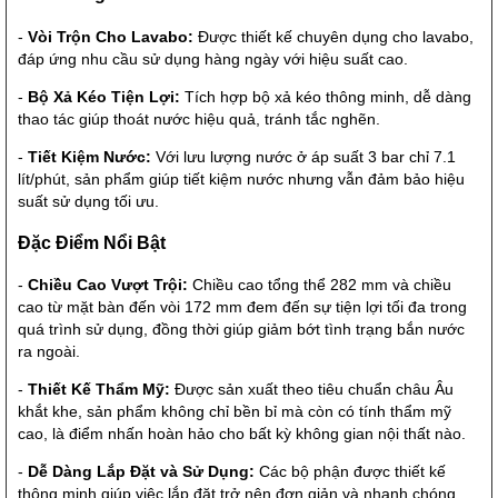
-
Vòi Trộn Cho Lavabo:
Được thiết kế chuyên dụng cho lavabo,
đáp ứng nhu cầu sử dụng hàng ngày với hiệu suất cao.
-
Bộ Xả Kéo Tiện Lợi:
Tích hợp bộ xả kéo thông minh, dễ dàng
thao tác giúp thoát nước hiệu quả, tránh tắc nghẽn.
-
Tiết Kiệm Nước:
Với lưu lượng nước ở áp suất 3 bar chỉ 7.1
lít/phút, sản phẩm giúp tiết kiệm nước nhưng vẫn đảm bảo hiệu
suất sử dụng tối ưu.
Đặc Điểm Nổi Bật
-
Chiều Cao Vượt Trội:
Chiều cao tổng thể 282 mm và chiều
cao từ mặt bàn đến vòi 172 mm đem đến sự tiện lợi tối đa trong
quá trình sử dụng, đồng thời giúp giảm bớt tình trạng bắn nước
ra ngoài.
-
Thiết Kế Thẩm Mỹ:
Được sản xuất theo tiêu chuẩn châu Âu
khắt khe, sản phẩm không chỉ bền bỉ mà còn có tính thẩm mỹ
cao, là điểm nhấn hoàn hảo cho bất kỳ không gian nội thất nào.
-
Dễ Dàng Lắp Đặt và Sử Dụng:
Các bộ phận được thiết kế
thông minh giúp việc lắp đặt trở nên đơn giản và nhanh chóng.