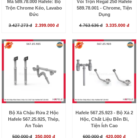
Mã 589.78.000 Hafele: Bộ
Vòi Trộn Regal 250 Hafele
Trộn Chrome Kéo, Lavabo
589.78.001 - Chrome, Tiện
Đức
Dụng
3.427.273 đ
2.399.000 đ
4.763.636 đ
3.335.000 đ
Bộ Xả Chậu Rửa 2 Hộc
Hafele 567.25.923 - Bộ Xả 2
Hafele 567.25.925, Thép,
Hộc, Chất Liệu Bền Bỉ,
An Toàn
Tiện Ích Cao
500.000 đ
350.000 đ
600.000 đ
420.000 đ