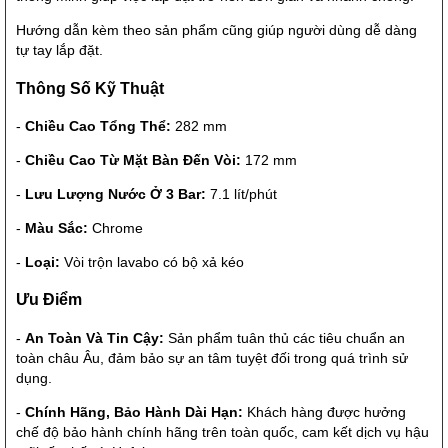
Hướng dẫn kèm theo sản phẩm cũng giúp người dùng dễ dàng
tự tay lắp đặt.
Thông Số Kỹ Thuật
-
Chiều Cao Tổng Thể:
282 mm
-
Chiều Cao Từ Mặt Bàn Đến Vòi:
172 mm
-
Lưu Lượng Nước Ở 3 Bar:
7.1 lít/phút
-
Màu Sắc:
Chrome
-
Loại:
Vòi trộn lavabo có bộ xả kéo
Ưu Điểm
-
An Toàn Và Tin Cậy:
Sản phẩm tuân thủ các tiêu chuẩn an
toàn châu Âu, đảm bảo sự an tâm tuyệt đối trong quá trình sử
dụng.
-
Chính Hãng, Bảo Hành Dài Hạn:
Khách hàng được hưởng
chế độ bảo hành chính hãng trên toàn quốc, cam kết dịch vụ hậu