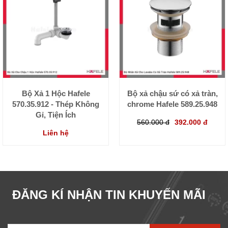
Bộ Xả 1 Hộc Hafele
Bộ xả chậu sứ có xả tràn,
570.35.912 - Thép Không
chrome Hafele 589.25.948
Gỉ, Tiện Ích
560.000 đ
392.000 đ
Liên hệ
ĐĂNG KÍ NHẬN TIN KHUYẾN MÃI