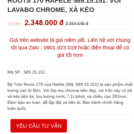
ROOTS 170 HAFELE 589.15.151: VÒI
LAVABO CHROME, XẢ KÉO
2.348.000 đ
Giá Bán :
3.354.545 đ
Giá trên website là giá niêm yết. Liên hệ với chúng
tôi qua Zalo : 0901.923.019 hoặc điện thoại để có
giá tốt hơn
Mã SP : 589.15.151
Bộ Trộn Roots 170 của Hafele (Mã: 589.15.151) là sản phẩm chất
lượng cao từ Đức. Với lớp mạ chrome bền đẹp, vòi trộn này có bộ
xả kéo tiện lợi, lưu lượng nước 7.1L/phút, và chiều cao 282mm.
Đảm bảo an toàn, dễ lắp đặt và bền bỉ. Bảo hành chính hãng
toàn quốc.
YÊU CẦU TƯ VẤN