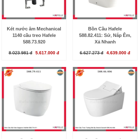
Két nước âm Mechanical
Bồn Cầu Hafele
1140 cầu treo Hafele
588.82.411: Sứ, Nắp Êm,
588.73.920
Xả Nhanh
8.023.981 đ
5.617.000 đ
6.627.273 đ
4.639.000 đ