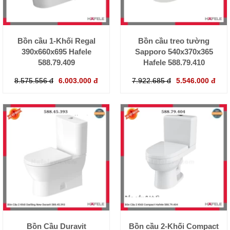
Bồn cầu 1-Khối Regal
Bồn cầu treo tường
390x660x695 Hafele
Sapporo 540x370x365
588.79.409
Hafele 588.79.410
8.575.556 đ
6.003.000 đ
7.922.685 đ
5.546.000 đ
Bồn Cầu Duravit
Bồn cầu 2-Khối Compact