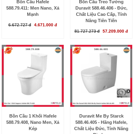
Bồn Cầu Hafele
Bồn Cầu Treo Tường
588.79.411: Men Nano, Xả
Duravit 588.46.406 - Đức,
Mạnh
Chất Liệu Cao Cấp, Tính
Năng Tiên Tiến
6.672.727 đ
4.671.000 đ
81.727.273 đ
57.209.000 đ
Bồn Cầu 1 Khối Hafele
Duravit Me By Starck
588.79.408, Nano Men, Xả
588.46.405 - Hãng Hafele,
Kép
Chất Liệu Đức, Tính Năng