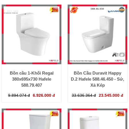
Bồn cầu 1-Khối Regal
Bồn Cầu Duravit Happy
380x695x730 Hafele
D.2 Hafele 588.46.450 - Sứ,
588.79.407
Xả Kép
9.894.074 đ
6.926.000 đ
33.636.364 đ
23.545.000 đ