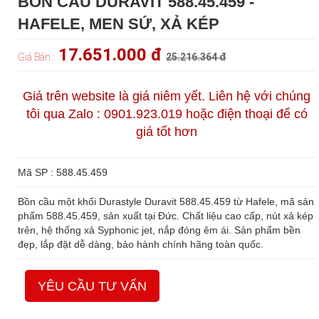
BỒN CẦU DURAVIT 588.45.459 -
HAFELE, MEN SỨ, XẢ KÉP
17.651.000 đ
Giá Bán :
25.216.364 đ
Giá trên website là giá niêm yết. Liên hệ với chúng
tôi qua Zalo : 0901.923.019 hoặc điện thoại để có
giá tốt hơn
Mã SP : 588.45.459
Bồn cầu một khối Durastyle Duravit 588.45.459 từ Hafele, mã sản
phẩm 588.45.459, sản xuất tại Đức. Chất liệu cao cấp, nút xả kép
trên, hệ thống xả Syphonic jet, nắp đóng êm ái. Sản phẩm bền
đẹp, lắp đặt dễ dàng, bảo hành chính hãng toàn quốc.
YÊU CẦU TƯ VẤN