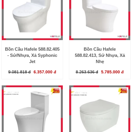
Bồn Cầu Hafele 588.82.405
Bồn Cầu Hafele
- Sứ/Nhựa, Xả Syphonic
588.82.413, Sứ Nhựa, Xả
Jet
Nhẹ
9.081.818 đ
6.357.000 đ
8.263.636 đ
5.785.000 đ