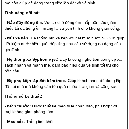
mà còn giúp dễ dàng trong việc lắp đặt và vệ sinh.
Tính năng nổi bật:
-
Nắp đậy đóng êm:
Với cơ chế đóng êm, nắp bồn cầu giảm
thiểu tối đa tiếng ồn, mang lại sự yên tĩnh cho không gian sống.
-
Nút xả kép:
Hệ thống nút xả kép với hai mức nước 5/3.5 lít giúp
tiết kiệm nước hiệu quả, đáp ứng nhu cầu sử dụng đa dạng của
gia đình.
-
Hệ thống xả Syphonic jet:
Đây là công nghệ tiên tiến giúp xả
sạch nhanh và mạnh mẽ, đảm bảo hiệu quả vệ sinh tối ưu cho
bồn cầu.
-
Bộ phụ kiện lắp đặt kèm theo:
Giúp khách hàng dễ dàng lắp
đặt tại nhà mà không cần tốn quá nhiều thời gian và công sức.
Thông số kỹ thuật:
-
Kích thước:
Được thiết kế theo tỷ lệ hoàn hảo, phù hợp với
mọi không gian phòng tắm.
-
Màu sắc:
Trắng tinh khôi.