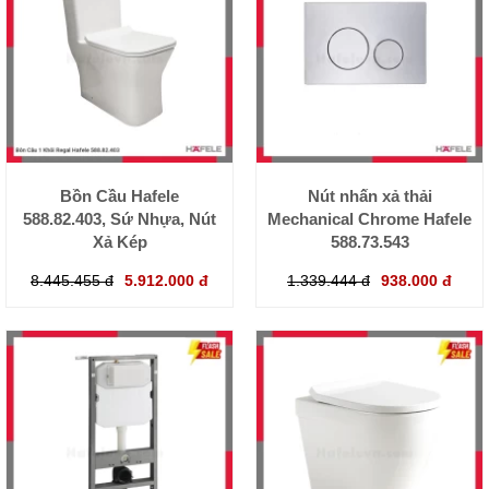
Bồn Cầu Hafele
Nút nhấn xả thải
588.82.403, Sứ Nhựa, Nút
Mechanical Chrome Hafele
Xả Kép
588.73.543
8.445.455 đ
5.912.000 đ
1.339.444 đ
938.000 đ