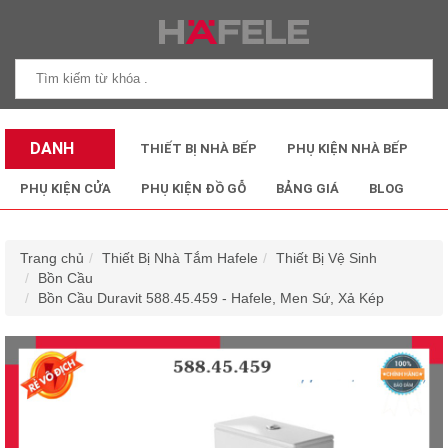
DANH
THIẾT BỊ NHÀ BẾP
PHỤ KIỆN NHÀ BẾP
MỤC SẢN
PHỤ KIỆN CỬA
PHỤ KIỆN ĐỒ GỖ
BẢNG GIÁ
BLOG
PHẨM
Trang chủ
Thiết Bị Nhà Tắm Hafele
Thiết Bị Vệ Sinh
Bồn Cầu
Bồn Cầu Duravit 588.45.459 - Hafele, Men Sứ, Xả Kép