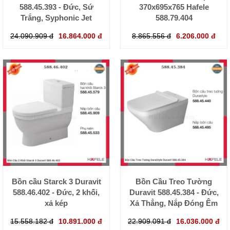
588.45.393 - Đức, Sứ
370x695x765 Hafele
Trắng, Syphonic Jet
588.79.404
24.090.909 đ
16.864.000 đ
8.865.556 đ
6.206.000 đ
Bồn cầu Starck 3 Duravit
Bồn Cầu Treo Tường
588.46.402 - Đức, 2 khối,
Duravit 588.45.384 - Đức,
xả kép
Xả Thẳng, Nắp Đóng Êm
15.558.182 đ
10.891.000 đ
22.909.091 đ
16.036.000 đ