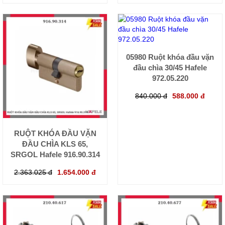
05980 Ruột khóa đầu vặn
đầu chìa 30/45 Hafele
972.05.220
840.000 đ
588.000 đ
RUỘT KHÓA ĐẦU VẶN
ĐẦU CHÌA KLS 65,
SRGOL Hafele 916.90.314
2.363.025 đ
1.654.000 đ