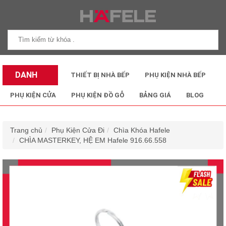
DANH
THIẾT BỊ NHÀ BẾP
PHỤ KIỆN NHÀ BẾP
MỤC SẢN
PHỤ KIỆN CỬA
PHỤ KIỆN ĐỒ GỖ
BẢNG GIÁ
BLOG
PHẨM
Trang chủ
Phụ Kiện Cửa Đi
Chìa Khóa Hafele
CHÌA MASTERKEY, HỆ EM Hafele 916.66.558