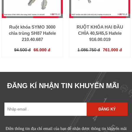
Ruột khóa SYMO 3000
RUỘT KHÓA HAI ĐẦU
chìa trùng SH87 Hafele
CHÌA 40,5/45,5 Hafele
210.40.687
916.00.019
94.500 đ
66.000 đ
1.086.750 đ
761.000 đ
ĐĂNG KÍ NHẬN TIN KHUYẾN MÃI
ĐĂNG KÝ
Điền thông tin địa chỉ email của bạn để nhận được thông tin khuyến mãi