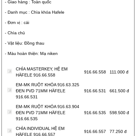
- Giao hàng : Toàn quốc
- Danh mục :
Chìa khóa Hafele
- Đơn vị : cái
- Chìa chủ
- Vật liệu: Đồng thau
- Màu hoàn thiện: Mạ niken
CHÌA MASTERKEY, HỆ EM
916.66.558
111.000 đ
HÄFELE 916.66.558
EM-MK RUỘT KHÓA 916.63.325
ĐEN PVD 71MM HÄFELE
916.66.531
661.500 đ
916.66.531
EM-MK RUỘT KHÓA 916.63.904
ĐEN PVD 71MM HÄFELE
916.66.535
598.500 đ
916.66.535
CHÌA INDIVIDUAL HỆ EM
916.66.557
77.250 đ
HÄFELE 916.66.557