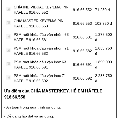
CHÌA INDIVIDUAL KEY/EM/6 PIN
916.66.552
71.250 đ
HÄFELE 916.66.552
CHÌA MASTER KEY/EM/6 PIN
916.66.553
102.750 đ
HÄFELE 916.66.553
PSM ruột khóa đầu vặn nhôm 63
1.378.500
916.66.581
HÄFELE 916.66.581
đ
PSM ruột khóa đầu vặn nhôm 71
1.653.750
916.66.582
HÄFELE 916.66.582
đ
PSM ruột khóa đầu vặn inox 63
1.890.000
916.66.591
HÄFELE 916.66.591
đ
PSM ruột khóa đầu vặn inox 71
2.238.750
916.66.592
HÄFELE 916.66.592
đ
Ưu điểm của CHÌA MASTERKEY, HỆ EM HÄFELE
916.66.558
- An toàn trong quá trình sử dụng.
- Dễ dàng lắp đặt và sử dụng.