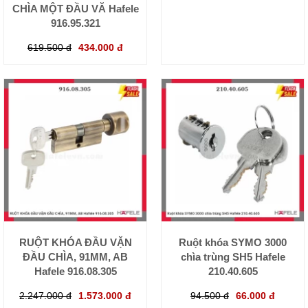
CHÌA MỘT ĐẦU VĂ Hafele
916.95.321
619.500 đ
434.000 đ
RUỘT KHÓA ĐẦU VẶN
Ruột khóa SYMO 3000
ĐẦU CHÌA, 91MM, AB
chìa trùng SH5 Hafele
Hafele 916.08.305
210.40.605
2.247.000 đ
1.573.000 đ
94.500 đ
66.000 đ