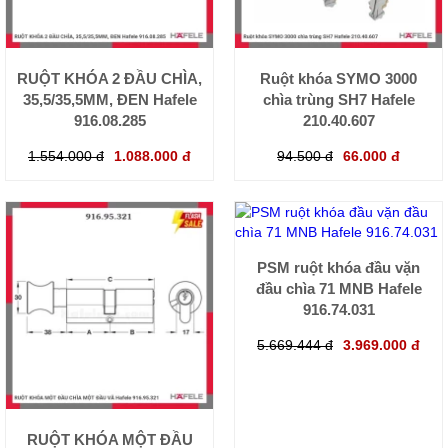
RUỘT KHÓA 2 ĐẦU CHÌA,
Ruột khóa SYMO 3000
35,5/35,5MM, ĐEN Hafele
chìa trùng SH7 Hafele
916.08.285
210.40.607
1.554.000 đ
1.088.000 đ
94.500 đ
66.000 đ
PSM ruột khóa đầu vặn
đầu chìa 71 MNB Hafele
916.74.031
5.669.444 đ
3.969.000 đ
RUỘT KHÓA MỘT ĐẦU