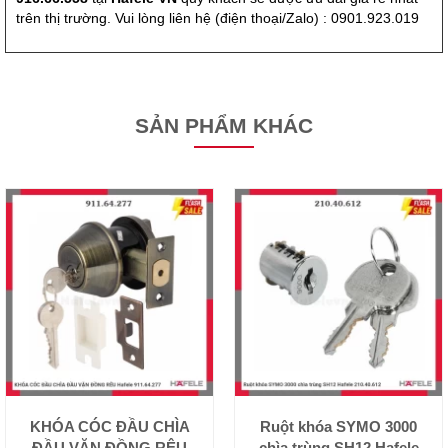
trên thị trường. Vui lòng liên hệ (điện thoại/Zalo) : 0901.923.019
SẢN PHẨM KHÁC
KHÓA CÓC ĐẦU CHÌA
Ruột khóa SYMO 3000
ĐẦU VẶN ĐỒNG RÊU
chìa trùng SH12 Hafele