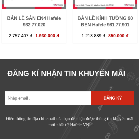
BẢN LỀ SÀN EN4 Hafele
BẢN LỀ KÍNH TƯỜNG 90
932.77.020
ĐEN Hafele 981.77.901
2.757.407 đ
1.930.000 đ
1.213.889 đ
850.000 đ
ĐĂNG KÍ NHẬN TIN KHUYẾN MÃI
ĐĂNG KÝ
Điền thông tin địa chỉ email của bạn để nhận được thông tin khuyến mãi
mới nhất từ Hafele VN!