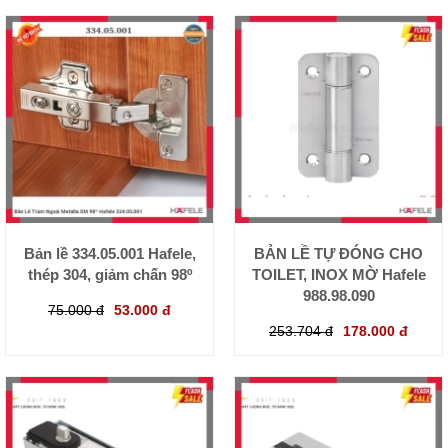
Bản lề 334.05.001 Hafele,
BẢN LỀ TỰ ĐÓNG CHO
thép 304, giảm chấn 98º
TOILET, INOX MỜ Hafele
988.98.090
75.000 đ
53.000 đ
253.704 đ
178.000 đ