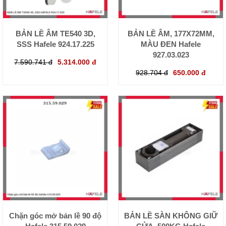
BẢN LỀ ÂM TE540 3D,
BẢN LỀ ÂM, 177X72MM,
SSS Hafele 924.17.225
MÀU ĐEN Hafele
927.03.023
7.590.741 đ
5.314.000 đ
928.704 đ
650.000 đ
Chặn góc mở bản lề 90 độ
BẢN LỀ SÀN KHÔNG GIỮ