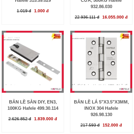
Hafele 315.59.029
CỬA, 500KG Hafele
932.86.030
1.019 đ
1.000 đ
22.936.111 đ
16.055.000 đ
BẢN LỀ SÀN DIY, EN3,
BẢN LỀ LÁ 5"X3.5"X3MM,
100KG Hafele 499.30.114
INOX 304 Hafele
926.98.130
2.626.852 đ
1.839.000 đ
217.593 đ
152.000 đ