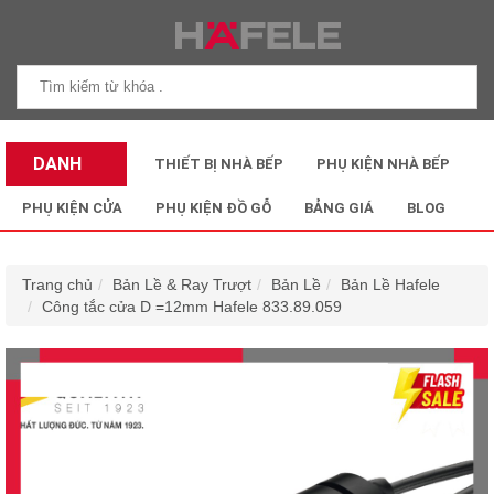
DANH
THIẾT BỊ NHÀ BẾP
PHỤ KIỆN NHÀ BẾP
MỤC SẢN
PHỤ KIỆN CỬA
PHỤ KIỆN ĐỒ GỖ
BẢNG GIÁ
BLOG
PHẨM
Trang chủ
Bản Lề & Ray Trượt
Bản Lề
Bản Lề Hafele
Công tắc cửa D =12mm Hafele 833.89.059