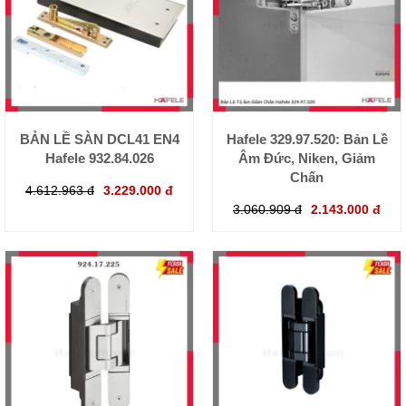
BẢN LỀ SÀN DCL41 EN4
Hafele 329.97.520: Bản Lề
Hafele 932.84.026
Âm Đức, Niken, Giảm
Chấn
4.612.963 đ
3.229.000 đ
3.060.909 đ
2.143.000 đ