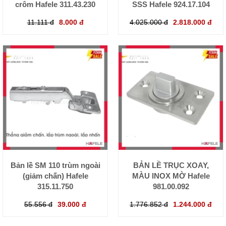
crôm Hafele 311.43.230
SSS Hafele 924.17.104
11.111 đ
8.000 đ
4.025.000 đ
2.818.000 đ
Bản lề SM 110 trùm ngoài
BẢN LỀ TRỤC XOAY,
(giảm chấn) Hafele
MÀU INOX MỜ Hafele
315.11.750
981.00.092
55.556 đ
39.000 đ
1.776.852 đ
1.244.000 đ