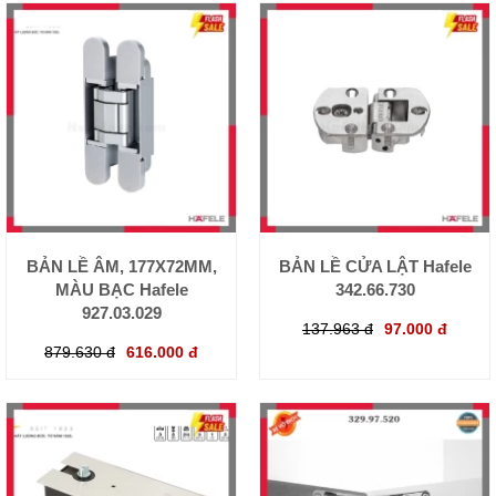
BẢN LỀ ÂM, 177X72MM,
BẢN LỀ CỬA LẬT Hafele
MÀU BẠC Hafele
342.66.730
927.03.029
137.963 đ
97.000 đ
879.630 đ
616.000 đ