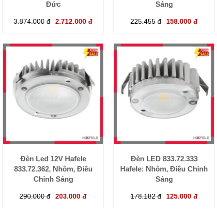
Đức
Sáng
3.874.000 đ
2.712.000 đ
225.455 đ
158.000 đ
Đèn Led 12V Hafele
Đèn LED 833.72.333
833.72.362, Nhôm, Điều
Hafele: Nhôm, Điều Chỉnh
Chỉnh Sáng
Sáng
290.000 đ
203.000 đ
178.182 đ
125.000 đ