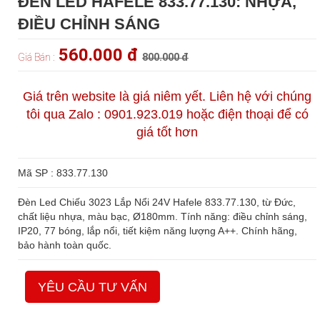
ĐÈN LED HAFELE 833.77.130: NHỰA,
ĐIỀU CHỈNH SÁNG
560.000 đ
Giá Bán :
800.000 đ
Giá trên website là giá niêm yết. Liên hệ với chúng
tôi qua Zalo : 0901.923.019 hoặc điện thoại để có
giá tốt hơn
Mã SP : 833.77.130
Đèn Led Chiếu 3023 Lắp Nổi 24V Hafele 833.77.130, từ Đức,
chất liệu nhựa, màu bạc, Ø180mm. Tính năng: điều chỉnh sáng,
IP20, 77 bóng, lắp nổi, tiết kiệm năng lượng A++. Chính hãng,
bảo hành toàn quốc.
YÊU CẦU TƯ VẤN