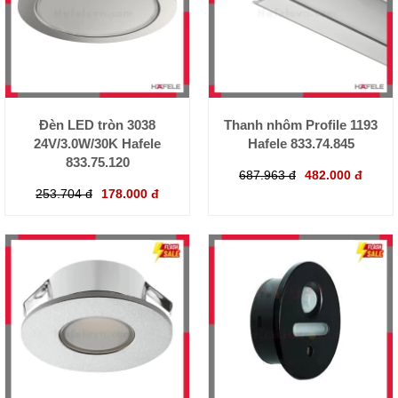
Đèn LED tròn 3038
Thanh nhôm Profile 1193
24V/3.0W/30K Hafele
Hafele 833.74.845
833.75.120
687.963 đ
482.000 đ
253.704 đ
178.000 đ