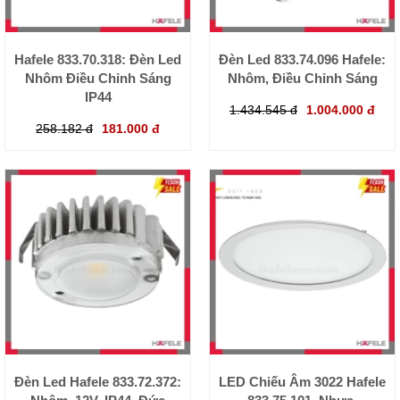
Hafele 833.70.318: Đèn Led
Đèn Led 833.74.096 Hafele:
Nhôm Điều Chỉnh Sáng
Nhôm, Điều Chỉnh Sáng
IP44
1.434.545 đ
1.004.000 đ
258.182 đ
181.000 đ
Đèn Led Hafele 833.72.372:
LED Chiếu Âm 3022 Hafele