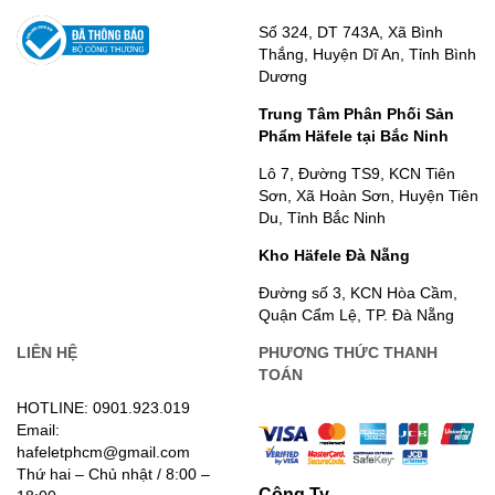
Số 324, DT 743A, Xã Bình
Thắng, Huyện Dĩ An, Tỉnh Bình
Dương
Trung Tâm Phân Phối Sản
Phẩm Häfele tại Bắc Ninh
Lô 7, Đường TS9, KCN Tiên
Sơn, Xã Hoàn Sơn, Huyện Tiên
Du, Tỉnh Bắc Ninh
Kho Häfele Đà Nẵng
Đường số 3, KCN Hòa Cầm,
Quận Cẩm Lệ, TP. Đà Nẵng
LIÊN HỆ
PHƯƠNG THỨC THANH
TOÁN
HOTLINE: 0901.923.019
Email:
hafeletphcm@gmail.com
Thứ hai – Chủ nhật / 8:00 –
Công Ty