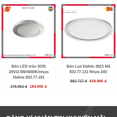
Đèn LED tròn 3035
Đèn Led Hafele 3023 Mã
24V/2.5W/4000K/nhựa
833.77.131 Nhựa 24V
Hafele 833.77.191
882.727 đ
618.000 đ
276.852 đ
194.000 đ