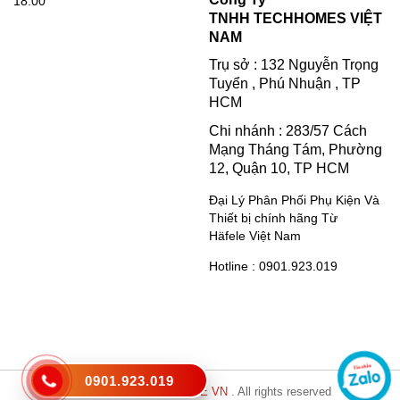
18:00
TNHH TECHHOMES VIỆT
NAM
Trụ sở : 132 Nguyễn Trọng
Tuyển , Phú Nhuận , TP
HCM
Chi nhánh : 283/57 Cách
Mạng Tháng Tám, Phường
12, Quận 10, TP HCM
Đại Lý Phân Phối Phụ Kiện Và
Thiết bị chính hãng Từ
Häfele Việt Nam
Hotline : 0901.923.019
0901.923.019
Copyright © 2021
HAFELE VN
. All rights reserved