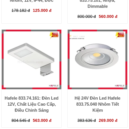
Nhôm, 12V, IP44, Đức
833.75.101, Nhựa,
Dimmable
178.182 đ
125.000 đ
800.000 đ
560.000 đ
Hafele 833.74.161: Đèn Led
Hệ 24V Đèn Led Hafele
12V, Chất Liệu Cao Cấp,
833.75.040 Nhôm Tiết
Điều Chỉnh Sáng
Kiệm
804.545 đ
563.000 đ
383.636 đ
269.000 đ