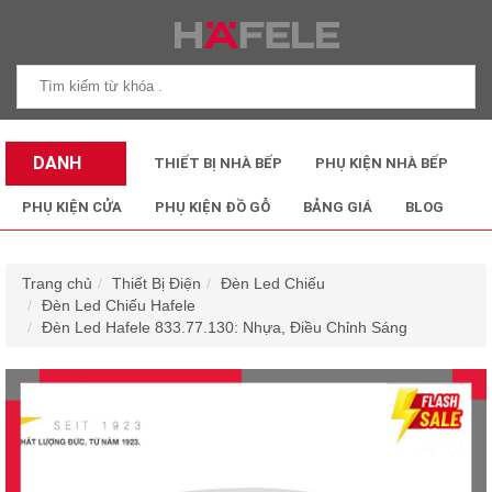
DANH
THIẾT BỊ NHÀ BẾP
PHỤ KIỆN NHÀ BẾP
MỤC SẢN
PHỤ KIỆN CỬA
PHỤ KIỆN ĐỒ GỖ
BẢNG GIÁ
BLOG
PHẨM
Trang chủ
Thiết Bị Điện
Đèn Led Chiếu
Đèn Led Chiếu Hafele
Đèn Led Hafele 833.77.130: Nhựa, Điều Chỉnh Sáng