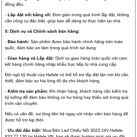
đồng đều.
-
Lắp đặt nổi bằng vít:
Đơn giản trong quá trình lắp đặt, không
cần công cụ đặc biệt, giúp bạn dễ dàng tự thực hiện tại nhà.
5: Dịch vụ và Chính sách bán hàng:
-
Bảo hành:
Sản phẩm được bảo hành chính hãng trên toàn
quốc, đảm bảo an tâm trong quá trình sử dụng.
-
Giao hàng và Lắp đặt:
Dịch vụ giao hàng toàn quốc với cam
kết hàng chính hãng nhập khẩu trực tiếp từ nhà cung cấp.
Đội ngũ kỹ thuật của Hafele có thể hỗ trợ lắp đặt tận nơi khi cần
thiết, đảm bảo sự hài lòng tối đa cho khách hàng.
-
Kiểm tra sản phẩm:
Khi nhận hàng, khách hàng cần kiểm tra
kỹ lưỡng để đảm bảo không có hư hỏng hay thiếu sót trong quá
trình vận chuyển.
Nếu có vấn đề, vui lòng liên hệ ngay với nhân viên bán hàng để
được hỗ trợ kịp thời.
-
Ưu đãi đặc biệt:
Mua Đèn Led Chiếu Nổi 3023 24V Hafele
833.77.130 tại Hafele VN, bạn sẽ được hưởng mức giá ưu đãi