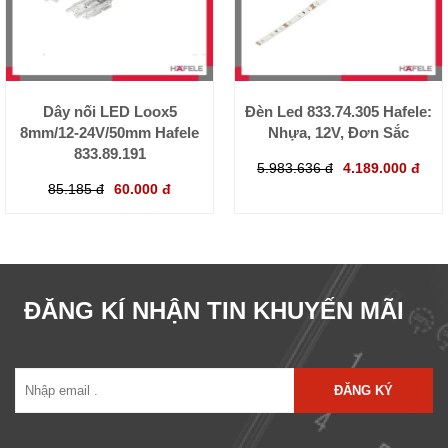
Dây nối LED Loox5
Đèn Led 833.74.305 Hafele:
8mm/12-24V/50mm Hafele
Nhựa, 12V, Đơn Sắc
833.89.191
5.983.636 đ
4.189.000 đ
85.185 đ
60.000 đ
ĐĂNG KÍ NHẬN TIN KHUYẾN MÃI
ĐĂNG KÝ