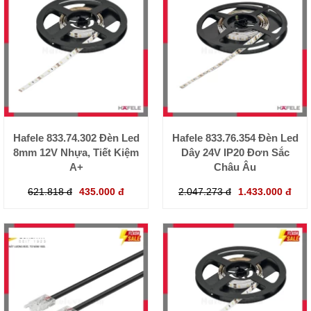
Hafele 833.74.302 Đèn Led
Hafele 833.76.354 Đèn Led
8mm 12V Nhựa, Tiết Kiệm
Dây 24V IP20 Đơn Sắc
A+
Châu Âu
621.818 đ
435.000 đ
2.047.273 đ
1.433.000 đ