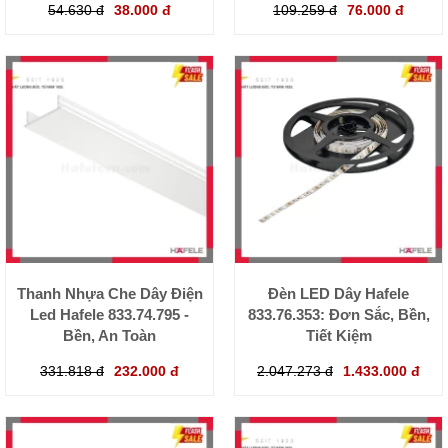
54.630 đ
38.000 đ
109.259 đ
76.000 đ
Thanh Nhựa Che Dây Điện
Đèn LED Dây Hafele
Led Hafele 833.74.795 -
833.76.353: Đơn Sắc, Bền,
Bền, An Toàn
Tiết Kiệm
331.818 đ
232.000 đ
2.047.273 đ
1.433.000 đ