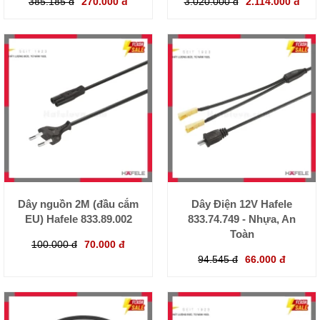
385.185 đ
270.000 đ
3.020.000 đ
2.114.000 đ
Dây nguồn 2M (đầu cắm
Dây Điện 12V Hafele
EU) Hafele 833.89.002
833.74.749 - Nhựa, An
Toàn
100.000 đ
70.000 đ
94.545 đ
66.000 đ