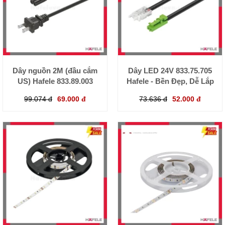
Dây nguồn 2M (đầu cắm
Dây LED 24V 833.75.705
US) Hafele 833.89.003
Hafele - Bền Đẹp, Dễ Lắp
99.074 đ
69.000 đ
73.636 đ
52.000 đ