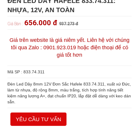
ĐÈN LED DÂY HAFELE 833.74.311:
NHỰA, 12V, AN TOÀN
656.000 đ
Giá Bán :
937.273 đ
Giá trên website là giá niêm yết. Liên hệ với chúng
tôi qua Zalo : 0901.923.019 hoặc điện thoại để có
giá tốt hơn
Mã SP : 833.74.311
Đèn Led Dây 8mm 12V Đơn Sắc Hafele 833.74.311, xuất xứ Đức,
làm từ nhựa, độ rộng 8mm, màu trắng, tích hợp tính năng tiết
kiệm năng lượng A+, đạt chuẩn IP20, lắp đặt dễ dàng với keo dán
sẵn.
YÊU CẦU TƯ VẤN