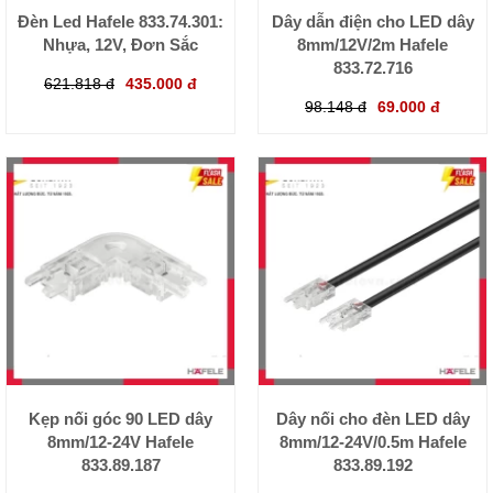
Đèn Led Hafele 833.74.301:
Dây dẫn điện cho LED dây
Nhựa, 12V, Đơn Sắc
8mm/12V/2m Hafele
833.72.716
621.818 đ
435.000 đ
98.148 đ
69.000 đ
Kẹp nối góc 90 LED dây
Dây nối cho đèn LED dây
8mm/12-24V Hafele
8mm/12-24V/0.5m Hafele
833.89.187
833.89.192