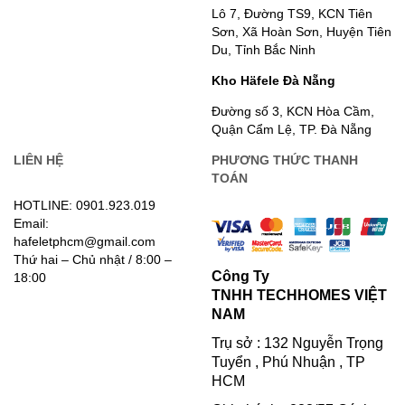
Lô 7, Đường TS9, KCN Tiên
Sơn, Xã Hoàn Sơn, Huyện Tiên
Du, Tỉnh Bắc Ninh
Kho Häfele Đà Nẵng
Đường số 3, KCN Hòa Cầm,
Quận Cẩm Lệ, TP. Đà Nẵng
LIÊN HỆ
PHƯƠNG THỨC THANH
TOÁN
HOTLINE: 0901.923.019
Email:
hafeletphcm@gmail.com
Thứ hai – Chủ nhật / 8:00 –
Công Ty
18:00
TNHH TECHHOMES VIỆT
NAM
Trụ sở : 132 Nguyễn Trọng
Tuyển , Phú Nhuận , TP
HCM