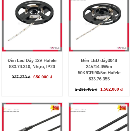
Đèn Led Dây 12V Hafele
Đèn LED dây3048
833.74.310, Nhựa, IP20
24V/14.4W/m
50K/CRI90/5m Hafele
937.273 đ
656.000 đ
833.76.355
2.231.481 đ
1.562.000 đ