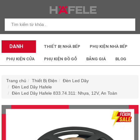
DANH
THIẾT BỊ NHÀ BẾP
PHỤ KIỆN NHÀ BẾP
MỤC SẢN
PHỤ KIỆN CỬA
PHỤ KIỆN ĐỒ GỖ
BẢNG GIÁ
BLOG
PHẨM
Trang chủ
Thiết Bị Điện
Đèn Led Dây
Đèn Led Dây Hafele
Đèn Led Dây Hafele 833.74.311: Nhựa, 12V, An Toàn