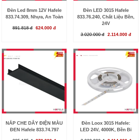
Đèn Led 8mm 12V Hafele
Đèn LED 3015 Hafele
833.74.309, Nhựa, An Toàn
833.76.240, Chất Liệu Bền,
24V
891.818 đ
624.000 đ
3.020.000 đ
2.114.000 đ
NẮP CHE DÂY ĐIỆN MÀU
Đèn Loox 3015 Hafele:
ĐEN Hafele 833.74.797
LED 24V, 4000K, Bền Bỉ