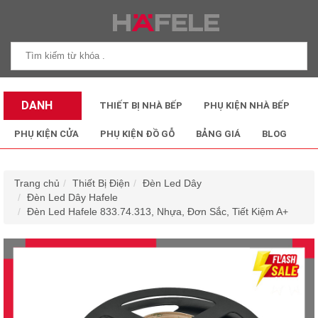
DANH
THIẾT BỊ NHÀ BẾP
PHỤ KIỆN NHÀ BẾP
MỤC SẢN
PHỤ KIỆN CỬA
PHỤ KIỆN ĐỒ GỖ
BẢNG GIÁ
BLOG
PHẨM
Trang chủ
Thiết Bị Điện
Đèn Led Dây
Đèn Led Dây Hafele
Đèn Led Hafele 833.74.313, Nhựa, Đơn Sắc, Tiết Kiệm A+