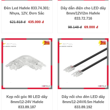
Đèn Led Hafele 833.74.301:
Dây dẫn điện cho LED dây
Nhựa, 12V, Đơn Sắc
8mm/12V/2m Hafele
833.72.716
621.818 đ
435.000 đ
98.148 đ
69.000 đ
Kẹp nối góc 90 LED dây
Dây nối cho đèn LED dây
8mm/12-24V Hafele
8mm/12-24V/0.5m Hafele
833.89.187
833.89.192