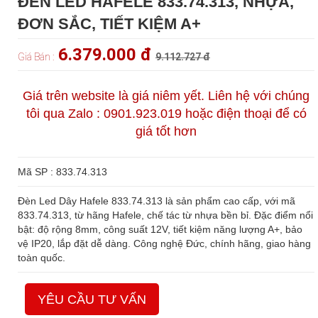
ĐÈN LED HAFELE 833.74.313, NHỰA,
ĐƠN SẮC, TIẾT KIỆM A+
6.379.000 đ
Giá Bán :
9.112.727 đ
Giá trên website là giá niêm yết. Liên hệ với chúng
tôi qua Zalo : 0901.923.019 hoặc điện thoại để có
giá tốt hơn
Mã SP : 833.74.313
Đèn Led Dây Hafele 833.74.313 là sản phẩm cao cấp, với mã
833.74.313, từ hãng Hafele, chế tác từ nhựa bền bỉ. Đặc điểm nổi
bật: độ rộng 8mm, công suất 12V, tiết kiệm năng lượng A+, bảo
vệ IP20, lắp đặt dễ dàng. Công nghệ Đức, chính hãng, giao hàng
toàn quốc.
YÊU CẦU TƯ VẤN