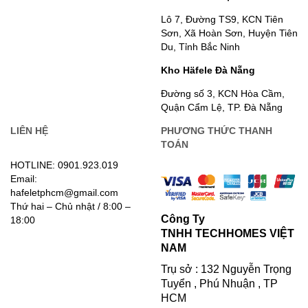
Lô 7, Đường TS9, KCN Tiên
Sơn, Xã Hoàn Sơn, Huyện Tiên
Du, Tỉnh Bắc Ninh
Kho Häfele Đà Nẵng
Đường số 3, KCN Hòa Cầm,
Quận Cẩm Lệ, TP. Đà Nẵng
LIÊN HỆ
PHƯƠNG THỨC THANH
TOÁN
HOTLINE: 0901.923.019
Email:
hafeletphcm@gmail.com
Thứ hai – Chủ nhật / 8:00 –
Công Ty
18:00
TNHH TECHHOMES VIỆT
NAM
Trụ sở : 132 Nguyễn Trọng
Tuyển , Phú Nhuận , TP
HCM