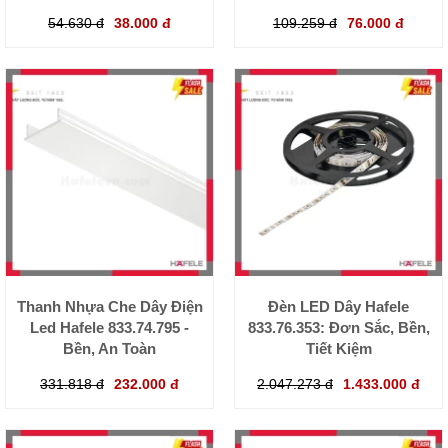
54.630 đ
38.000 đ
109.259 đ
76.000 đ
Thanh Nhựa Che Dây Điện
Đèn LED Dây Hafele
Led Hafele 833.74.795 -
833.76.353: Đơn Sắc, Bền,
Bền, An Toàn
Tiết Kiệm
331.818 đ
232.000 đ
2.047.273 đ
1.433.000 đ