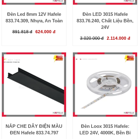
Đèn Led 8mm 12V Hafele
Đèn LED 3015 Hafele
833.74.309, Nhựa, An Toàn
833.76.240, Chất Liệu Bền,
24V
891.818 đ
624.000 đ
3.020.000 đ
2.114.000 đ
NẮP CHE DÂY ĐIỆN MÀU
Đèn Loox 3015 Hafele:
ĐEN Hafele 833.74.797
LED 24V, 4000K, Bền Bỉ