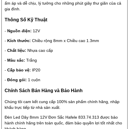
ấm áp và dễ chịu, lý tưởng cho những phút giây thư giãn của cả
gia đình.
Thông Số Kỹ Thuật
-
Nguồn điện:
12V
-
Kích thước:
Chiều rộng 8mm x Chiều cao 1.3mm
-
Chất liệu:
Nhựa cao cấp
-
Màu sắc:
Trắng
-
Cấp bảo vệ:
IP20
-
Đóng gói:
1 cuộn
Chính Sách Bán Hàng và Bảo Hành
Chúng tôi cam kết cung cấp 100% sản phẩm chính hãng, nhập
khẩu trực tiếp từ nhà sản xuất.
Đèn Led Dây 8mm 12V Đơn Sắc Hafele 833.74.313 được bảo
hành chính hãng trên toàn quốc, đảm bảo quyền lợi tốt nhất cho
khách hàng.