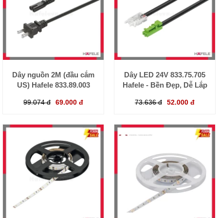
Dây nguồn 2M (đầu cắm
Dây LED 24V 833.75.705
US) Hafele 833.89.003
Hafele - Bền Đẹp, Dễ Lắp
99.074 đ
69.000 đ
73.636 đ
52.000 đ