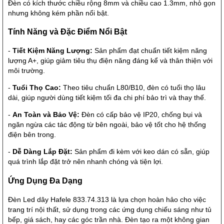
Đèn có kích thước chiều rộng 8mm và chiều cao 1.3mm, nhỏ gọn
nhưng không kém phần nổi bật.
Tính Năng và Đặc Điểm Nổi Bật
-
Tiết Kiệm Năng Lượng:
Sản phẩm đạt chuẩn tiết kiệm năng
lượng A+, giúp giảm tiêu thụ điện năng đáng kể và thân thiện với
môi trường.
-
Tuổi Thọ Cao:
Theo tiêu chuẩn L80/B10, đèn có tuổi thọ lâu
dài, giúp người dùng tiết kiệm tối đa chi phí bảo trì và thay thế.
-
An Toàn và Bảo Vệ:
Đèn có cấp bảo vệ IP20, chống bụi và
ngăn ngừa các tác động từ bên ngoài, bảo vệ tốt cho hệ thống
điện bên trong.
-
Dễ Dàng Lắp Đặt:
Sản phẩm đi kèm với keo dán có sẵn, giúp
quá trình lắp đặt trở nên nhanh chóng và tiện lợi.
Ứng Dụng Đa Dạng
Đèn Led dây Hafele 833.74.313 là lựa chọn hoàn hảo cho việc
trang trí nội thất, sử dụng trong các ứng dụng chiếu sáng như tủ
bếp, giá sách, hay các góc trần nhà. Đèn tạo ra một không gian