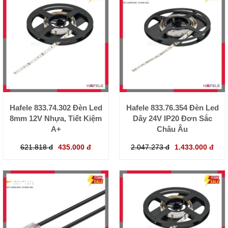
Hafele 833.74.302 Đèn Led
Hafele 833.76.354 Đèn Led
8mm 12V Nhựa, Tiết Kiệm
Dây 24V IP20 Đơn Sắc
A+
Châu Âu
621.818 đ
435.000 đ
2.047.273 đ
1.433.000 đ