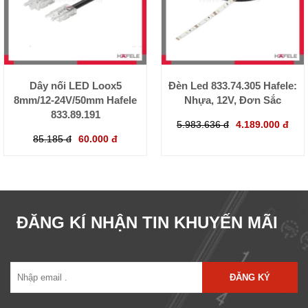
Dây nối LED Loox5
Đèn Led 833.74.305 Hafele:
8mm/12-24V/50mm Hafele
Nhựa, 12V, Đơn Sắc
833.89.191
5.983.636 đ
4.189.000 đ
85.185 đ
60.000 đ
ĐĂNG KÍ NHẬN TIN KHUYẾN MÃI
ĐĂNG KÝ