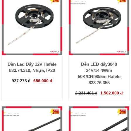
Đèn Led Dây 12V Hafele
Đèn LED dây3048
833.74.310, Nhựa, IP20
24V/14.4W/m
50K/CRI90/5m Hafele
937.273 đ
656.000 đ
833.76.355
2.231.481 đ
1.562.000 đ