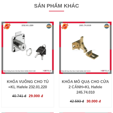
SẢN PHẨM KHÁC
KHÓA VUÔNG CHO TỦ
KHÓA MỎ QUẠ CHO CỬA
=KL Hafele 232.01.220
2 CÁNH=KL Hafele
245.74.010
40.741 đ
29.000 đ
42.593 đ
30.000 đ