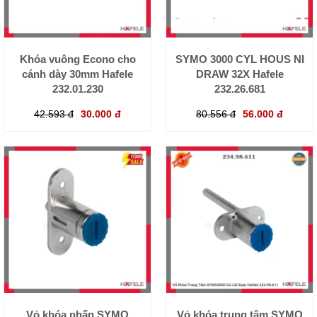
Khóa vuông Econo cho
SYMO 3000 CYL HOUS NI
cánh dày 30mm Hafele
DRAW 32X Hafele
232.01.230
232.26.681
42.593 đ
30.000 đ
80.556 đ
56.000 đ
Vỏ khóa nhấn SYMO
Vỏ khóa trung tâm SYMO