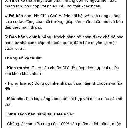
3:
Thiết kế thẩm mỹ:
Sản phẩm mang đến vẻ ngoài hiện đại,
thanh lịch, phù hợp với nhiều kiểu nội thất khác nhau.
4:
Độ bền cao:
Hệ Chìa Chủ Hafele nổi bật với khả năng chống
chịu sự tác động của môi trường, giúp sản phẩm luôn mới và bền
đẹp theo năm tháng.
5:
Bảo hành chính hãng:
Khách hàng sẽ nhận được chế độ bảo
hành từ nhà cung cấp trên toàn quốc, đảm bảo quyền lợi một
cách tối ưu.
Thông số kỹ thuật:
-
Kích thước:
Theo tiêu chuẩn DIY, dễ dàng tích hợp với nhiều
loại khóa khác nhau.
-
Trọng lượng:
Đóng gói nhẹ nhàng, thuận tiện di chuyển và lắp
đặt.
-
Màu sắc:
Kim loại sáng bóng, dễ kết hợp với nhiều màu sắc nội
thất.
Chính sách bán hàng tại Hafele VN:
- Chúng tôi cam kết cung cấp 100% sản phẩm chính hãng, nhập