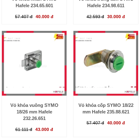
Hafele 234.65.601
Hafele 234.98.611
57.407 đ
40.000 đ
42.593 đ
30.000 đ
Vỏ khóa vuông SYMO
Vỏ khóa cốp SYMO 18/22
18/26 mm Hafele
mm Hafele 235.88.621
232.26.651
57.407 đ
40.000 đ
61.111 đ
43.000 đ