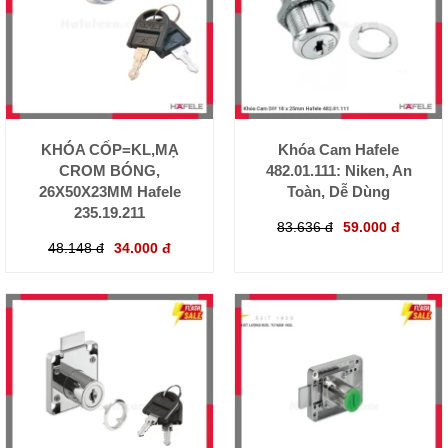
KHÓA CỐP=KL,MẠ
Khóa Cam Hafele
CROM BÓNG,
482.01.111: Niken, An
26X50X23MM Hafele
Toàn, Dễ Dùng
235.19.211
83.636 đ
59.000 đ
48.148 đ
34.000 đ