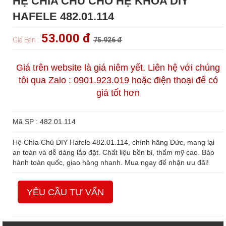
HỆ CHÌA CHỦ CHO HỆ KHÓA DIY
HAFELE 482.01.114
53.000 đ
Giá Bán :
75.926 đ
Giá trên website là giá niêm yết. Liên hệ với chúng
tôi qua Zalo : 0901.923.019 hoặc điện thoại để có
giá tốt hơn
Mã SP : 482.01.114
Hệ Chìa Chủ DIY Hafele 482.01.114, chính hãng Đức, mang lại
an toàn và dễ dàng lắp đặt. Chất liệu bền bỉ, thẩm mỹ cao. Bảo
hành toàn quốc, giao hàng nhanh. Mua ngay để nhận ưu đãi!
YÊU CẦU TƯ VẤN