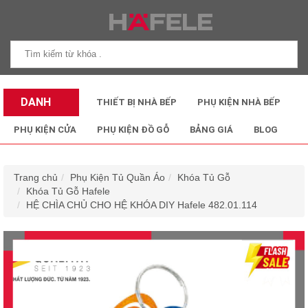
DANH
THIẾT BỊ NHÀ BẾP
PHỤ KIỆN NHÀ BẾP
MỤC SẢN
PHỤ KIỆN CỬA
PHỤ KIỆN ĐỒ GỖ
BẢNG GIÁ
BLOG
PHẨM
Trang chủ
Phụ Kiện Tủ Quần Áo
Khóa Tủ Gỗ
Khóa Tủ Gỗ Hafele
HỆ CHÌA CHỦ CHO HỆ KHÓA DIY Hafele 482.01.114