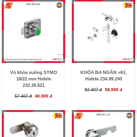
Vỏ khóa vuông SYMO
KHÓA BA NGĂN =KL
18/22 mm Hafele
Hafele 234.99.240
232.26.621
82.407 đ
58.000 đ
57.407 đ
40.000 đ