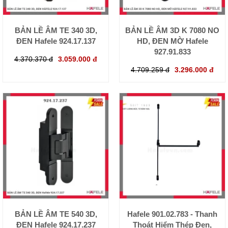
BẢN LỀ ÂM TE 340 3D,
BẢN LỀ ÂM 3D K 7080 NO
ĐEN Hafele 924.17.137
HD, ĐEN MỜ Hafele
927.91.833
4.370.370 đ
3.059.000 đ
4.709.259 đ
3.296.000 đ
BẢN LỀ ÂM TE 540 3D,
Hafele 901.02.783 - Thanh
ĐEN Hafele 924.17.237
Thoát Hiểm Thép Đen,