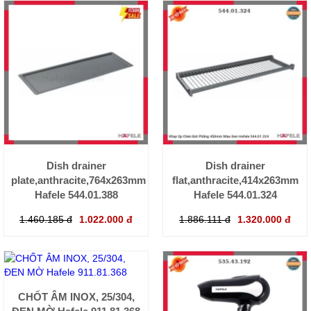
Dish drainer
Dish drainer
plate,anthracite,764x263mm
flat,anthracite,414x263mm
Hafele 544.01.388
Hafele 544.01.324
1.460.185 đ
1.022.000 đ
1.886.111 đ
1.320.000 đ
CHỐT ÂM INOX, 25/304,