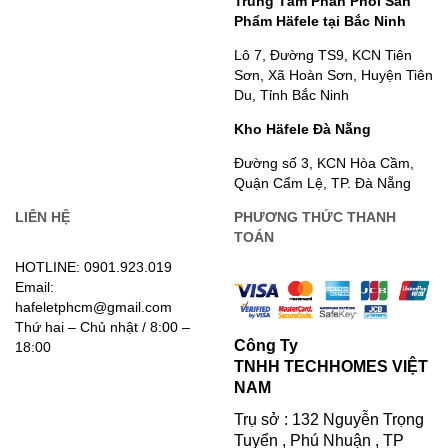
Trung Tâm Phân Phối Sản
Phẩm Häfele tại Bắc Ninh
Lô 7, Đường TS9, KCN Tiên
Sơn, Xã Hoàn Sơn, Huyện Tiên
Du, Tỉnh Bắc Ninh
Kho Häfele Đà Nẵng
Đường số 3, KCN Hòa Cầm,
Quận Cẩm Lệ, TP. Đà Nẵng
LIÊN HỆ
PHƯƠNG THỨC THANH
TOÁN
HOTLINE: 0901.923.019
Email:
hafeletphcm@gmail.com
Thứ hai – Chủ nhật / 8:00 –
Công Ty
18:00
TNHH TECHHOMES VIỆT
NAM
Trụ sở : 132 Nguyễn Trọng
Tuyển , Phú Nhuận , TP