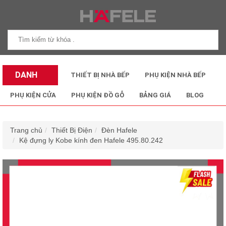
DANH
THIẾT BỊ NHÀ BẾP
PHỤ KIỆN NHÀ BẾP
MỤC SẢN
PHỤ KIỆN CỬA
PHỤ KIỆN ĐỒ GỖ
BẢNG GIÁ
BLOG
PHẨM
Trang chủ
Thiết Bị Điện
Đèn Hafele
Kệ đựng ly Kobe kính đen Hafele 495.80.242