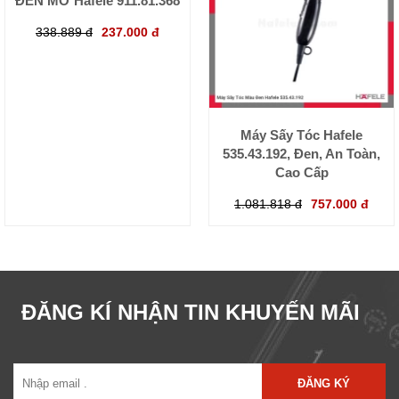
ĐEN MỜ Hafele 911.81.368
338.889 đ
237.000 đ
Máy Sấy Tóc Hafele
535.43.192, Đen, An Toàn,
Cao Cấp
1.081.818 đ
757.000 đ
ĐĂNG KÍ NHẬN TIN KHUYẾN MÃI
ĐĂNG KÝ