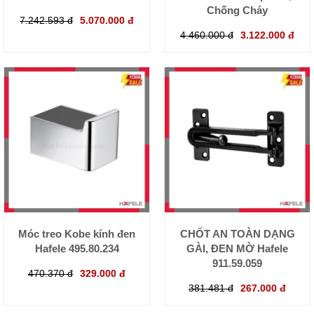
Chống Cháy
7.242.593 đ
5.070.000 đ
4.460.000 đ
3.122.000 đ
Móc treo Kobe kính đen
CHỐT AN TOÀN DẠNG
Hafele 495.80.234
GÀI, ĐEN MỜ Hafele
911.59.059
470.370 đ
329.000 đ
381.481 đ
267.000 đ