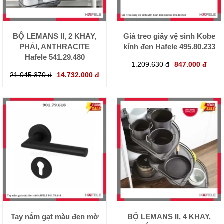
BỘ LEMANS II, 2 KHAY,
Giá treo giấy vệ sinh Kobe
PHẢI, ANTHRACITE
kính đen Hafele 495.80.233
Hafele 541.29.480
1.209.630 đ
847.000 đ
21.045.370 đ
14.732.000 đ
Tay nắm gạt màu đen mờ
BỘ LEMANS II, 4 KHAY,