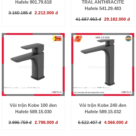
Hafele 901.79.618
TRÁI, ANTHRACITE
Hafele 541.29.483
3.160.185 đ
2.212.000 đ
41.687.963 đ
29.182.000 đ
Vòi trộn Kobe 100 đen
Vòi trộn Kobe 240 đen
Hafele 589.15.030
Hafele 589.15.032
3.996.759 đ
2.798.000 đ
6.522.407 đ
4.566.000 đ