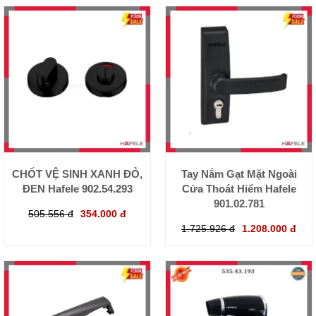
CHỐT VỆ SINH XANH ĐỎ,
Tay Nắm Gạt Mặt Ngoài
ĐEN Hafele 902.54.293
Cửa Thoát Hiểm Hafele
901.02.781
505.556 đ
354.000 đ
1.725.926 đ
1.208.000 đ