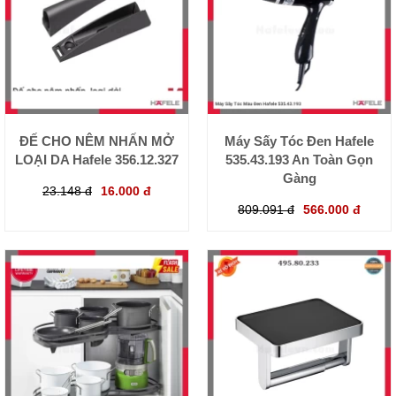
ĐẾ CHO NÊM NHẤN MỞ
Máy Sấy Tóc Đen Hafele
LOẠI DA Hafele 356.12.327
535.43.193 An Toàn Gọn
Gàng
23.148 đ
16.000 đ
809.091 đ
566.000 đ