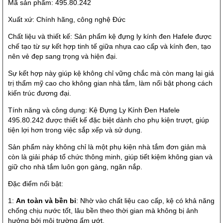
Mã sản phẩm: 495.80.242
Xuất xứ: Chính hãng, công nghệ Đức
Chất liệu và thiết kế: Sản phẩm kệ đựng ly kính đen Hafele được
chế tạo từ sự kết hợp tinh tế giữa nhựa cao cấp và kính đen, tạo
nên vẻ đẹp sang trọng và hiện đại.
Sự kết hợp này giúp kệ không chỉ vững chắc mà còn mang lại giá
trị thẩm mỹ cao cho không gian nhà tắm, làm nổi bật phong cách
kiến trúc đương đại.
Tính năng và công dụng: Kệ Đựng Ly Kính Đen Hafele
495.80.242 được thiết kế đặc biệt dành cho phụ kiện trượt, giúp
tiện lợi hơn trong việc sắp xếp và sử dụng.
Sản phẩm này không chỉ là một phụ kiện nhà tắm đơn giản mà
còn là giải pháp tổ chức thông minh, giúp tiết kiệm không gian và
giữ cho nhà tắm luôn gọn gàng, ngăn nắp.
Đặc điểm nổi bật:
1:
An toàn và bền bỉ
: Nhờ vào chất liệu cao cấp, kệ có khả năng
chống chịu nước tốt, lâu bền theo thời gian mà không bị ảnh
hưởng bởi môi trường ẩm ướt.