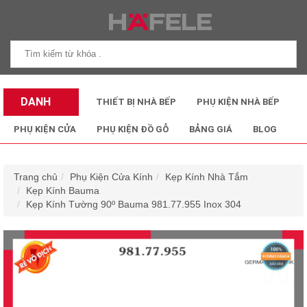
DANH
THIẾT BỊ NHÀ BẾP
PHỤ KIỆN NHÀ BẾP
MỤC SẢN
PHỤ KIỆN CỬA
PHỤ KIỆN ĐỒ GỖ
BẢNG GIÁ
BLOG
PHẨM
Trang chủ
Phụ Kiện Cửa Kính
Kẹp Kính Nhà Tắm
Kẹp Kính Bauma
Kẹp Kính Tường 90º Bauma 981.77.955 Inox 304