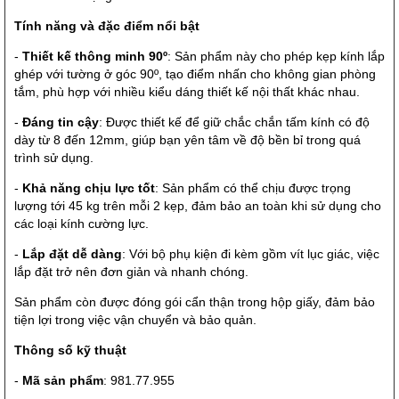
Tính năng và đặc điểm nổi bật
-
Thiết kế thông minh 90º
: Sản phẩm này cho phép kẹp kính lắp
ghép với tường ở góc 90º, tạo điểm nhấn cho không gian phòng
tắm, phù hợp với nhiều kiểu dáng thiết kế nội thất khác nhau.
-
Đáng tin cậy
: Được thiết kế để giữ chắc chắn tấm kính có độ
dày từ 8 đến 12mm, giúp bạn yên tâm về độ bền bỉ trong quá
trình sử dụng.
-
Khả năng chịu lực tốt
: Sản phẩm có thể chịu được trọng
lượng tới 45 kg trên mỗi 2 kẹp, đảm bảo an toàn khi sử dụng cho
các loại kính cường lực.
-
Lắp đặt dễ dàng
: Với bộ phụ kiện đi kèm gồm vít lục giác, việc
lắp đặt trở nên đơn giản và nhanh chóng.
Sản phẩm còn được đóng gói cẩn thận trong hộp giấy, đảm bảo
tiện lợi trong việc vận chuyển và bảo quản.
Thông số kỹ thuật
-
Mã sản phẩm
: 981.77.955