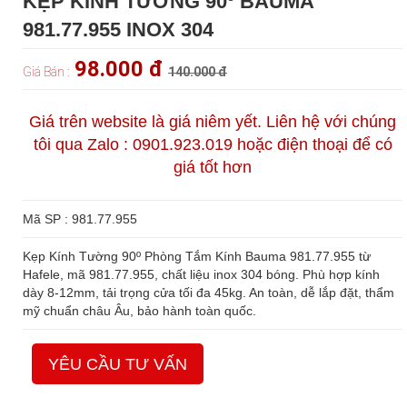
KẸP KÍNH TƯỜNG 90º BAUMA
981.77.955 INOX 304
98.000 đ
Giá Bán :
140.000 đ
Giá trên website là giá niêm yết. Liên hệ với chúng
tôi qua Zalo : 0901.923.019 hoặc điện thoại để có
giá tốt hơn
Mã SP : 981.77.955
Kẹp Kính Tường 90º Phòng Tắm Kính Bauma 981.77.955 từ
Hafele, mã 981.77.955, chất liệu inox 304 bóng. Phù hợp kính
dày 8-12mm, tải trọng cửa tối đa 45kg. An toàn, dễ lắp đặt, thẩm
mỹ chuẩn châu Âu, bảo hành toàn quốc.
YÊU CẦU TƯ VẤN