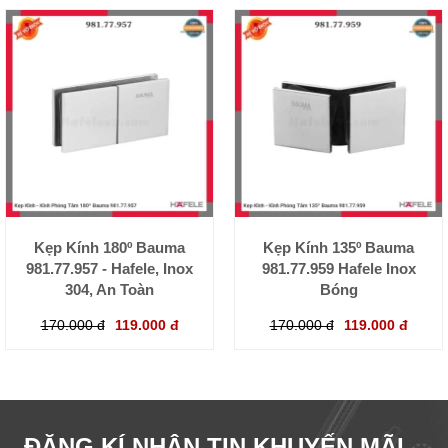
Kẹp Kính 180º Bauma
Kẹp Kính 135º Bauma
981.77.957 - Hafele, Inox
981.77.959 Hafele Inox
304, An Toàn
Bóng
170.000 đ
119.000 đ
170.000 đ
119.000 đ
ĐĂNG KÍ NHẬN TIN KHUYẾN MÃI