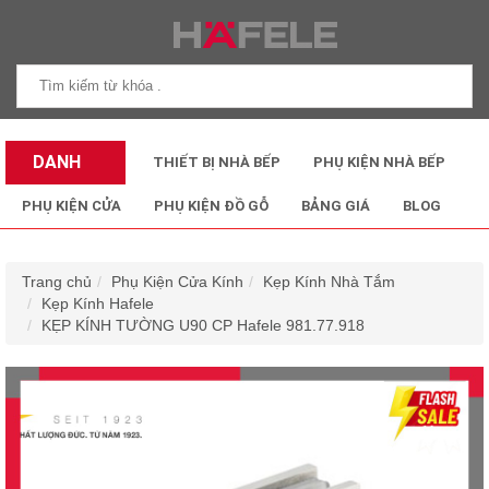
DANH
THIẾT BỊ NHÀ BẾP
PHỤ KIỆN NHÀ BẾP
MỤC SẢN
PHỤ KIỆN CỬA
PHỤ KIỆN ĐỒ GỖ
BẢNG GIÁ
BLOG
PHẨM
Trang chủ
Phụ Kiện Cửa Kính
Kẹp Kính Nhà Tắm
Kẹp Kính Hafele
KẸP KÍNH TƯỜNG U90 CP Hafele 981.77.918