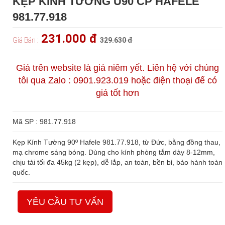
KẸP KÍNH TƯỜNG U90 CP HAFELE
981.77.918
231.000 đ
Giá Bán :
329.630 đ
Giá trên website là giá niêm yết. Liên hệ với chúng
tôi qua Zalo : 0901.923.019 hoặc điện thoại để có
giá tốt hơn
Mã SP : 981.77.918
Kẹp Kính Tường 90º Hafele 981.77.918, từ Đức, bằng đồng thau,
mạ chrome sáng bóng. Dùng cho kính phòng tắm dày 8-12mm,
chịu tải tối đa 45kg (2 kẹp), dễ lắp, an toàn, bền bỉ, bảo hành toàn
quốc.
YÊU CẦU TƯ VẤN