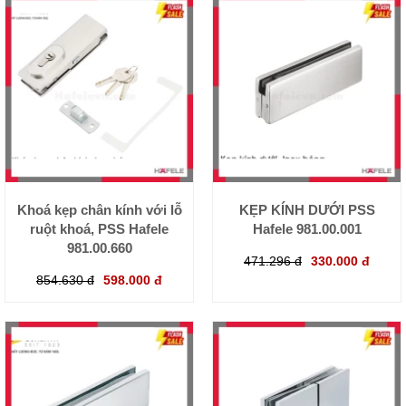
Khoá kẹp chân kính với lỗ
KẸP KÍNH DƯỚI PSS
ruột khoá, PSS Hafele
Hafele 981.00.001
981.00.660
471.296 đ
330.000 đ
854.630 đ
598.000 đ