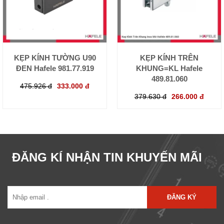
KẸP KÍNH TƯỜNG U90
KẸP KÍNH TRÊN
ĐEN Hafele 981.77.919
KHUNG=KL Hafele
489.81.060
475.926 đ
333.000 đ
379.630 đ
266.000 đ
ĐĂNG KÍ NHẬN TIN KHUYẾN MÃI
ĐĂNG KÝ