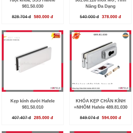
981.50.030
Năng Đa Dạng
828.704 đ
580.000 đ
540.000 đ
378.000 đ
Kẹp kính dưới Hafele
KHÓA KẸP CHÂN KÍNH
981.50.010
=NHÔM Hafele 489.81.030
407.407 đ
285.000 đ
849.074 đ
594.000 đ