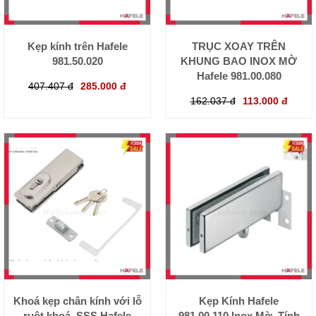
Kẹp kính trên Hafele
TRỤC XOAY TRÊN
981.50.020
KHUNG BAO INOX MỜ
Hafele 981.00.080
407.407 đ
285.000 đ
162.037 đ
113.000 đ
Khoá kẹp chân kính với lỗ
Kẹp Kính Hafele
ruột khoá, SSS Hafele
981.00.110 Inox Mờ, Tính