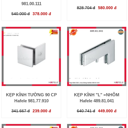
981.00.111
828.704 đ
580.000 đ
540.000 đ
378.000 đ
KẸP KÍNH TƯỜNG 90 CP
KẸP KÍNH "L" =NHÔM
Hafele 981.77.910
Hafele 489.81.041
341.667 đ
239.000 đ
640.741 đ
449.000 đ