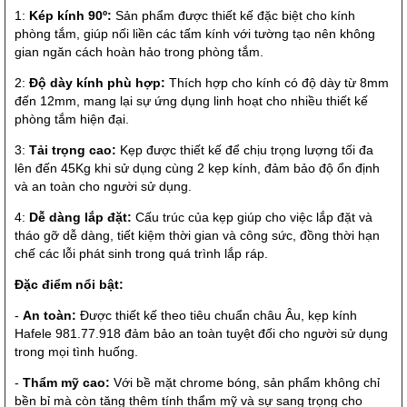
1:
Kép kính 90º:
Sản phẩm được thiết kế đặc biệt cho kính
phòng tắm, giúp nối liền các tấm kính với tường tạo nên không
gian ngăn cách hoàn hảo trong phòng tắm.
2:
Độ dày kính phù hợp:
Thích hợp cho kính có độ dày từ 8mm
đến 12mm, mang lại sự ứng dụng linh hoạt cho nhiều thiết kế
phòng tắm hiện đại.
3:
Tải trọng cao:
Kẹp được thiết kế để chịu trọng lượng tối đa
lên đến 45Kg khi sử dụng cùng 2 kẹp kính, đảm bảo độ ổn định
và an toàn cho người sử dụng.
4:
Dễ dàng lắp đặt:
Cấu trúc của kẹp giúp cho việc lắp đặt và
tháo gỡ dễ dàng, tiết kiệm thời gian và công sức, đồng thời hạn
chế các lỗi phát sinh trong quá trình lắp ráp.
Đặc điểm nổi bật:
-
An toàn:
Được thiết kế theo tiêu chuẩn châu Âu, kẹp kính
Hafele 981.77.918 đảm bảo an toàn tuyệt đối cho người sử dụng
trong mọi tình huống.
-
Thẩm mỹ cao:
Với bề mặt chrome bóng, sản phẩm không chỉ
bền bỉ mà còn tăng thêm tính thẩm mỹ và sự sang trọng cho