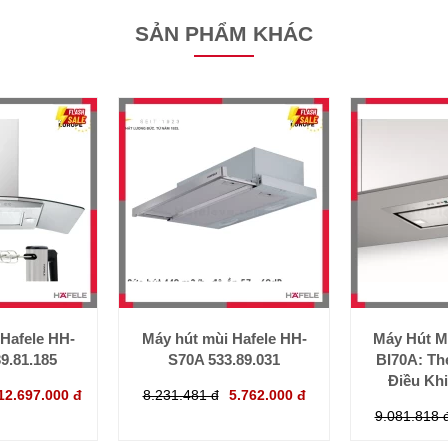
SẢN PHẨM KHÁC
Hafele HH-
Máy hút mùi Hafele HH-
Máy Hút M
9.81.185
S70A 533.89.031
BI70A: Th
Điều Kh
12.697.000 đ
8.231.481 đ
5.762.000 đ
9.081.818 