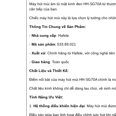
Máy hút mùi âm tủ mặt kính đen HH-SG70A từ thương 
căn bếp của bạn.
Chiếc máy hút mùi này là lựa chọn lý tưởng cho nhữ
Thông Tin Chung về Sản Phẩm:
-
Nhà cung cấp
: Hafele
-
Mã sản phẩm
: 533.89.021
-
Xuất xứ
: Chính hãng từ Hafele, với công nghệ tiên 
-
Giao hàng
: Toàn quốc
Chất Liệu và Thiết Kế:
Điểm nổi bật của máy hút mùi HH-SG70A chính là mặt
Chất liệu kính không chỉ dễ dàng lau chùi, vệ sinh 
Tính Năng Ưu Việt:
1:
Hệ thống điều khiển hiện đại
: Máy hút mùi được
Điều này giúp bạn linh hoạt điều chỉnh sức hút khi 