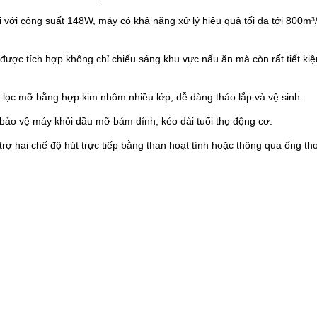
 với công suất 148W, máy có khả năng xử lý hiệu quả tối đa tới 800m³/
ược tích hợp không chỉ chiếu sáng khu vực nấu ăn mà còn rất tiết kiệ
i lọc mỡ bằng hợp kim nhôm nhiều lớp, dễ dàng tháo lắp và vệ sinh.
bảo vệ máy khỏi dầu mỡ bám dính, kéo dài tuổi thọ động cơ.
rợ hai chế độ hút trực tiếp bằng than hoạt tính hoặc thông qua ống t