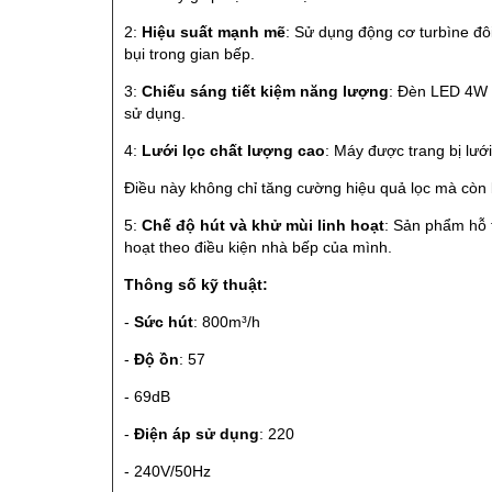
2:
Hiệu suất mạnh mẽ
: Sử dụng động cơ turbìne đôi
bụi trong gian bếp.
3:
Chiếu sáng tiết kiệm năng lượng
: Đèn LED 4W đ
sử dụng.
4:
Lưới lọc chất lượng cao
: Máy được trang bị lướ
Điều này không chỉ tăng cường hiệu quả lọc mà còn 
5:
Chế độ hút và khử mùi linh hoạt
: Sản phẩm hỗ t
hoạt theo điều kiện nhà bếp của mình.
Thông số kỹ thuật:
-
Sức hút
: 800m³/h
-
Độ ồn
: 57
- 69dB
-
Điện áp sử dụng
: 220
- 240V/50Hz