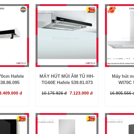
70cm Hafele
MÁY HÚT MÙI ÂM TỦ HH-
Máy hút m
38.86.095
TG60E Hafele 539.81.073
WI70C 
3.409.000 đ
10.175.926 đ
7.123.000 đ
16.805.556 