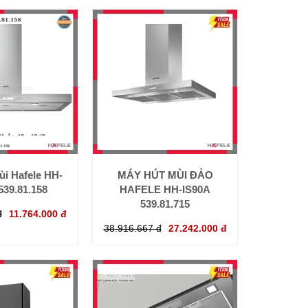
ùi Hafele HH-
MÁY HÚT MÙI ĐẢO
539.81.158
HAFELE HH-IS90A
539.81.715
đ
11.764.000 đ
38.916.667 đ
27.242.000 đ