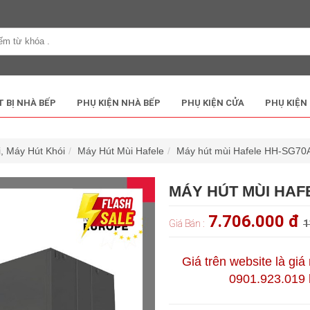
T BỊ NHÀ BẾP
PHỤ KIỆN NHÀ BẾP
PHỤ KIỆN CỬA
PHỤ KIỆN
̀i, Máy Hút Khói
Máy Hút Mùi Hafele
Máy hút mùi Hafele HH-SG70
MÁY HÚT MÙI HAFE
7.706.000 đ
Giá Bán :
1
Giá trên website là giá
0901.923.019 h