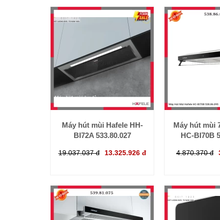
Máy hút mùi Hafele HH-
Máy hút mùi 
BI72A 533.80.027
HC-BI70B 5
19.037.037 đ
13.325.926 đ
4.870.370 đ