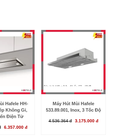
ùi Hafele HH-
Máy Hút Mùi Hafele
ép Không Gỉ,
533.89.001, Inox, 3 Tốc Độ
iển Điện Tử
4.536.364 đ
3.175.000 đ
đ
6.357.000 đ