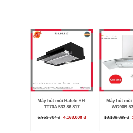
Máy hút mùi Hafele HH-
Máy hút mùi 
TT70A 533.86.817
WG90B 53
5.953.704 đ
4.168.000 đ
18.138.889 đ