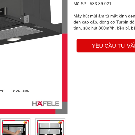
Mã SP : 533.89.021
Máy hút mùi âm tủ mặt kính đen
đen cao cấp, động cơ Turbin đô
tính, sức hút 800m³/h, bền bỉ, 
YÊU CẦU TƯ VẤ