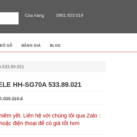
Cửa hàng
0901.923.019
 ĐỒ GỖ
BẢNG GIÁ
BLOG
A 533.89.021
LE HH-SG70A 533.89.021
1.009.259 đ
 niêm yết. Liên hệ với chúng tôi qua Zalo :
oặc điện thoại để có giá tốt hơn