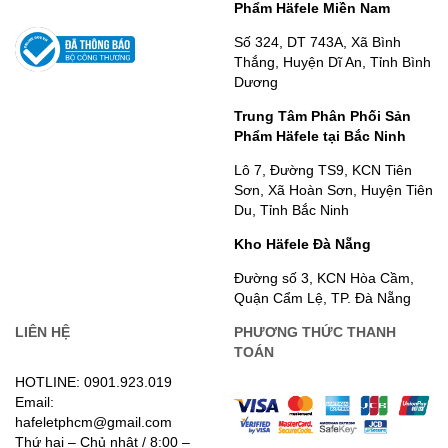
Phẩm Häfele Miền Nam
Số 324, DT 743A, Xã Bình
Thắng, Huyện Dĩ An, Tỉnh Bình
Dương
Trung Tâm Phân Phối Sản
Phẩm Häfele tại Bắc Ninh
Lô 7, Đường TS9, KCN Tiên
Sơn, Xã Hoàn Sơn, Huyện Tiên
Du, Tỉnh Bắc Ninh
Kho Häfele Đà Nẵng
Đường số 3, KCN Hòa Cầm,
Quận Cẩm Lệ, TP. Đà Nẵng
LIÊN HỆ
PHƯƠNG THỨC THANH
TOÁN
HOTLINE: 0901.923.019
Email:
hafeletphcm@gmail.com
Thứ hai – Chủ nhật / 8:00 –