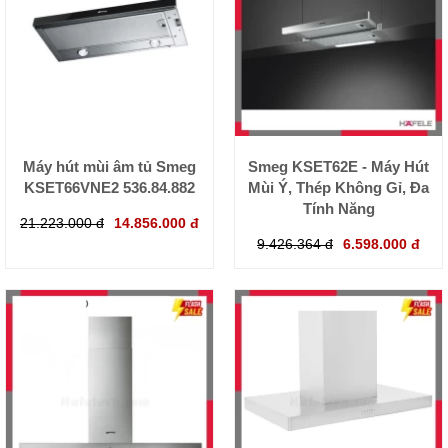
Máy hút mùi âm tủ Smeg
Smeg KSET62E - Máy Hút
KSET66VNE2 536.84.882
Mùi Ý, Thép Không Gỉ, Đa
Tính Năng
21.223.000 đ
14.856.000 đ
9.426.364 đ
6.598.000 đ