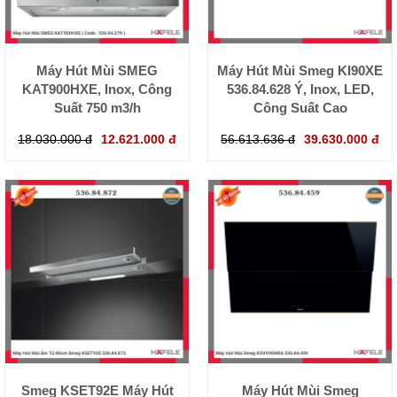
Máy Hút Mùi SMEG
Máy Hút Mùi Smeg KI90XE
KAT900HXE, Inox, Công
536.84.628 Ý, Inox, LED,
Suất 750 m3/h
Công Suất Cao
18.030.000 đ
12.621.000 đ
56.613.636 đ
39.630.000 đ
Smeg KSET92E Máy Hút
Máy Hút Mùi Smeg