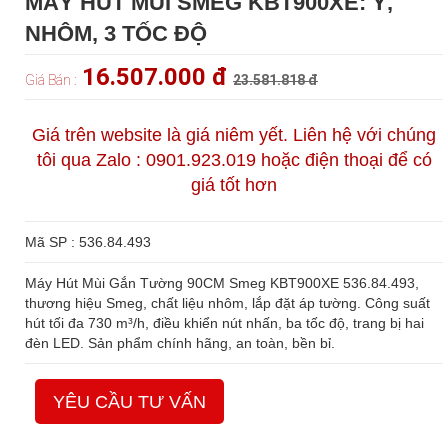
MÁY HÚT MÙI SMEG KBT900XE: Ý,
NHÔM, 3 TỐC ĐỘ
16.507.000 đ
Giá Bán :
23.581.818 đ
Giá trên website là giá niêm yết. Liên hệ với chúng
tôi qua Zalo : 0901.923.019 hoặc điện thoại để có
giá tốt hơn
Mã SP : 536.84.493
Máy Hút Mùi Gắn Tường 90CM Smeg KBT900XE 536.84.493,
thương hiệu Smeg, chất liệu nhôm, lắp đặt áp tường. Công suất
hút tối đa 730 m³/h, điều khiển nút nhấn, ba tốc độ, trang bị hai
đèn LED. Sản phẩm chính hãng, an toàn, bền bỉ.
YÊU CẦU TƯ VẤN