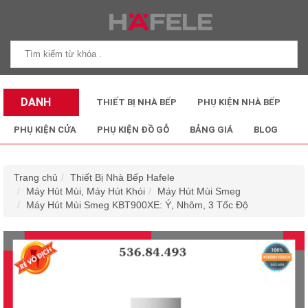
DANH
THIẾT BỊ NHÀ BẾP
PHỤ KIỆN NHÀ BẾP
MỤC SẢN
PHỤ KIỆN CỬA
PHỤ KIỆN ĐỒ GỖ
BẢNG GIÁ
BLOG
PHẨM
Trang chủ
Thiết Bị Nhà Bếp Hafele
Máy Hút Mùi, Máy Hút Khói
Máy Hút Mùi Smeg
Máy Hút Mùi Smeg KBT900XE: Ý, Nhôm, 3 Tốc Độ