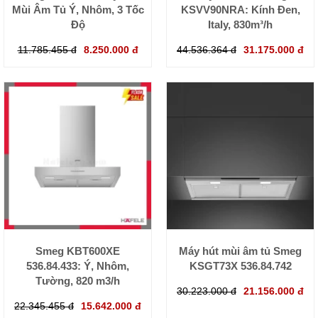
Mùi Âm Tủ Ý, Nhôm, 3 Tốc
KSVV90NRA: Kính Đen,
Độ
Italy, 830m³/h
11.785.455 đ
8.250.000 đ
44.536.364 đ
31.175.000 đ
Smeg KBT600XE
Máy hút mùi âm tủ Smeg
536.84.433: Ý, Nhôm,
KSGT73X 536.84.742
Tường, 820 m3/h
30.223.000 đ
21.156.000 đ
22.345.455 đ
15.642.000 đ