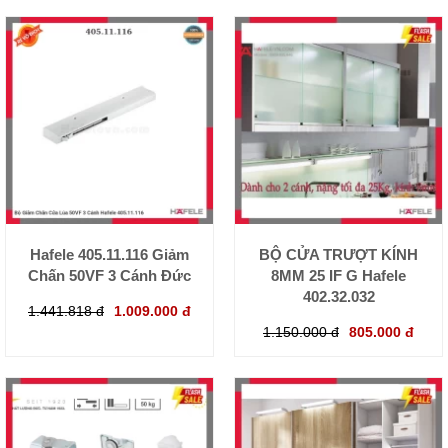
Hafele 405.11.116 Giảm
BỘ CỬA TRƯỢT KÍNH
Chấn 50VF 3 Cánh Đức
8MM 25 IF G Hafele
402.32.032
1.441.818 đ
1.009.000 đ
1.150.000 đ
805.000 đ