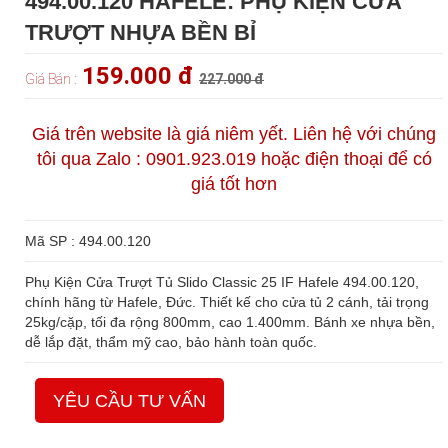
494.00.120 HAFELE: PHỤ KIỆN CỬA
TRƯỢT NHỰA BỀN BỈ
159.000 đ
Giá Bán :
227.000 đ
Giá trên website là giá niêm yết. Liên hệ với chúng
tôi qua Zalo : 0901.923.019 hoặc điện thoại để có
giá tốt hơn
Mã SP : 494.00.120
Phụ Kiện Cửa Trượt Tủ Slido Classic 25 IF Hafele 494.00.120,
chính hãng từ Hafele, Đức. Thiết kế cho cửa tủ 2 cánh, tải trọng
25kg/cặp, tối đa rộng 800mm, cao 1.400mm. Bánh xe nhựa bền,
dễ lắp đặt, thẩm mỹ cao, bảo hành toàn quốc.
YÊU CẦU TƯ VẤN