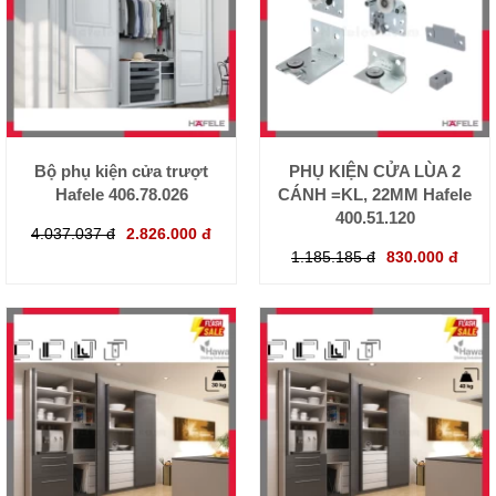
Bộ phụ kiện cửa trượt
PHỤ KIỆN CỬA LÙA 2
Hafele 406.78.026
CÁNH =KL, 22MM Hafele
400.51.120
4.037.037 đ
2.826.000 đ
1.185.185 đ
830.000 đ