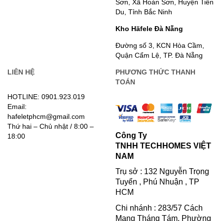
Sơn, Xã Hoàn Sơn, Huyện Tiên
Du, Tỉnh Bắc Ninh
Kho Häfele Đà Nẵng
Đường số 3, KCN Hòa Cầm,
Quận Cẩm Lệ, TP. Đà Nẵng
LIÊN HỆ
PHƯƠNG THỨC THANH
TOÁN
HOTLINE: 0901.923.019
Email:
hafeletphcm@gmail.com
Thứ hai – Chủ nhật / 8:00 –
Công Ty
18:00
TNHH TECHHOMES VIỆT
NAM
Trụ sở : 132 Nguyễn Trọng
Tuyển , Phú Nhuận , TP
HCM
Chi nhánh : 283/57 Cách
Mạng Tháng Tám, Phường