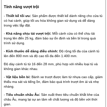
Tính năng vượt trội
-
Thiết kế tối ưu:
Sản phẩm được thiết kế dành riêng cho cửa tủ
có hai cánh, giúp tối ưu hóa không gian sử dụng và dễ dàng
trong việc lắp đặt.
-
Khả năng chịu tải vượt trội:
Mỗi cánh cửa có thể chịu tải
trọng lên đến 25 kg, đảm bảo sự ổn định và bền bỉ trong quá
trình sử dụng.
-
Kích thước dễ dàng điều chỉnh:
Độ rộng tối đa của cánh tủ
lên đến 800 mm và độ cao tối đa đến 1.400 mm.
Độ dày cánh tủ từ 16 đến 28 mm, phù hợp với nhiều loại tủ và
không gian khác nhau.
-
Vật liệu bền bỉ:
Bánh xe trượt được làm từ nhựa cao cấp, giảm
thiểu ma sát và tiếng ồn, đảm bảo quá trình trượt êm ái và nhẹ
nhàng.
-
Tiêu chuẩn châu Âu:
Sản xuất theo tiêu chuẩn khắt khe của
châu Âu, mang lại sự an tâm về chất lượng và độ bền với thời
gian.