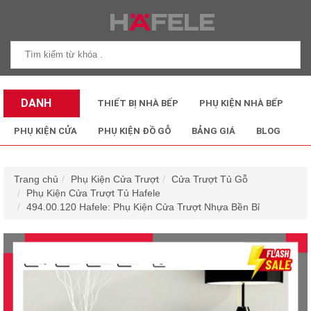
DANH
THIẾT BỊ NHÀ BẾP
PHỤ KIỆN NHÀ BẾP
MỤC SẢN
PHỤ KIỆN CỬA
PHỤ KIỆN ĐỒ GỖ
BẢNG GIÁ
BLOG
PHẨM
Trang chủ
Phụ Kiện Cửa Trượt
Cửa Trượt Tủ Gỗ
Phụ Kiện Cửa Trượt Tủ Hafele
494.00.120 Hafele: Phụ Kiện Cửa Trượt Nhựa Bền Bỉ