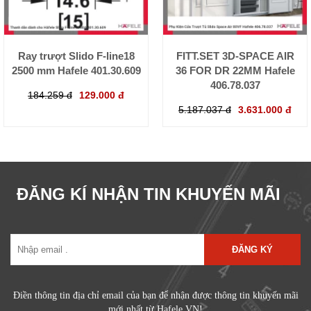
Ray trượt Slido F-line18
FITT.SET 3D-SPACE AIR
2500 mm Hafele 401.30.609
36 FOR DR 22MM Hafele
406.78.037
184.259 đ
129.000 đ
5.187.037 đ
3.631.000 đ
ĐĂNG KÍ NHẬN TIN KHUYẾN MÃI
ĐĂNG KÝ
Điền thông tin địa chỉ email của bạn để nhận được thông tin khuyến mãi
mới nhất từ Hafele VN!