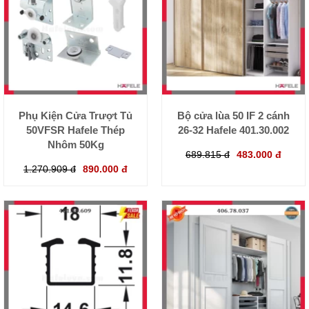
Phụ Kiện Cửa Trượt Tủ
Bộ cửa lùa 50 IF 2 cánh
50VFSR Hafele Thép
26-32 Hafele 401.30.002
Nhôm 50Kg
689.815 đ
483.000 đ
1.270.909 đ
890.000 đ