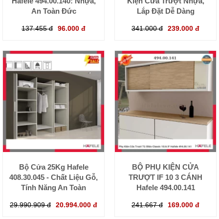
Hafele 494.00.140: Nhựa,
Kiện Cửa Trượt Nhựa,
An Toàn Đức
Lắp Đặt Dễ Dàng
137.455 đ
96.000 đ
341.000 đ
239.000 đ
Bộ Cửa 25Kg Hafele
BỘ PHỤ KIỆN CỬA
408.30.045 - Chất Liệu Gỗ,
TRƯỢT IF 10 3 CÁNH
Tính Năng An Toàn
Hafele 494.00.141
29.990.909 đ
20.994.000 đ
241.667 đ
169.000 đ