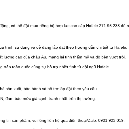
 động, có thể đặt mua riêng bộ hợp lực cao cấp Hafele 271.95.233 để
á trình sử dụng và dễ dàng lắp đặt theo hướng dẫn chi tiết từ Hafele.
ất lượng cao của châu Âu, mang lại tính thẩm mỹ và độ bền vượt trội.
g trên toàn quốc cùng sự hỗ trợ nhiệt tình từ đội ngũ Hafele.
à sản xuất, bảo hành và hỗ trợ lắp đặt theo yêu cầu.
N, đảm bảo mức giá cạnh tranh nhất trên thị trường.
 tin sản phẩm, vui lòng liên hệ qua điện thoại/Zalo: 0901.923.019.