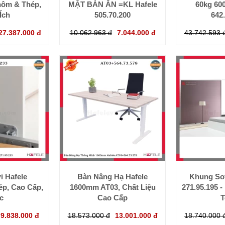
hôm & Thép,
MẶT BÀN ĂN =KL Hafele
60kg 60
Ích
505.70.200
642
27.387.000 đ
10.062.963 đ
7.044.000 đ
43.742.593 
 Hafele
Bàn Nâng Hạ Hafele
Khung Sof
ép, Cao Cấp,
1600mm AT03, Chất Liệu
271.95.195 
c
Cao Cấp
T
9.838.000 đ
18.573.000 đ
13.001.000 đ
18.740.000 