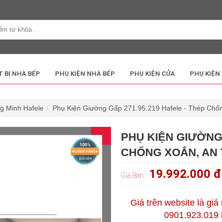
T BỊ NHÀ BẾP
PHỤ KIỆN NHÀ BẾP
PHỤ KIỆN CỬA
PHỤ KIỆN
ng Minh Hafele
Phụ Kiện Giường Gấp 271.95.219 Hafele - Thép Chốn
PHỤ KIỆN GIƯỜNG 
CHỐNG XOẮN, AN 
19.992.000 
Giá Bán :
Giá trên website là giá
0901.923.019 h