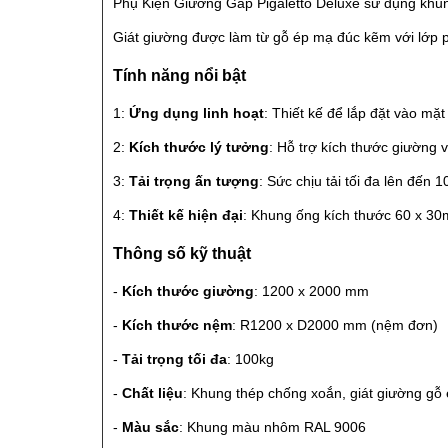
Phụ Kiện Giường Gấp Pigaletto Deluxe sử dụng kh
Giát giường được làm từ gỗ ép mạ đúc kẽm với lớp 
Tính năng nổi bật
1:
Ứng dụng linh hoạt
: Thiết kế để lắp đặt vào mặt
2:
Kích thước lý tưởng
: Hỗ trợ kích thước giường 
3:
Tải trọng ấn tượng
: Sức chịu tải tối đa lên đến
4:
Thiết kế hiện đại
: Khung ống kích thước 60 x 3
Thông số kỹ thuật
-
Kích thước giường
: 1200 x 2000 mm
-
Kích thước nệm
: R1200 x D2000 mm (nệm đơn)
-
Tải trọng tối đa
: 100kg
-
Chất liệu
: Khung thép chống xoắn, giát giường g
-
Màu sắc
: Khung màu nhôm RAL 9006