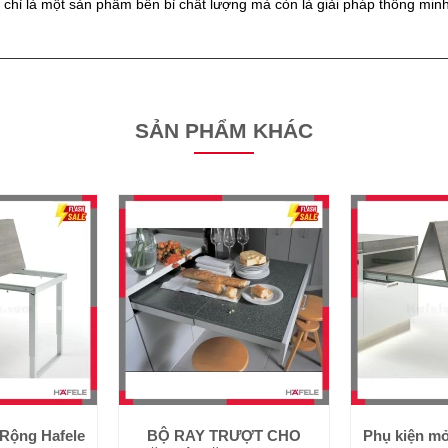
 chỉ là một sản phẩm bền bỉ chất lượng mà còn là giải pháp thông minh
SẢN PHẨM KHÁC
Rộng Hafele
BỘ RAY TRƯỢT CHO
Phụ kiện m