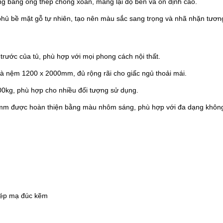
ung bằng ống thép chống xoắn, mang lại độ bền và ổn định cao.
phủ bề mặt gỗ tự nhiên, tạo nên màu sắc sang trọng và nhã nhặn tươn
 trước của tủ, phù hợp với mọi phong cách nội thất.
và nệm 1200 x 2000mm, đủ rộng rãi cho giấc ngủ thoải mái.
 100kg, phù hợp cho nhiều đối tượng sử dụng.
0mm được hoàn thiện bằng màu nhôm sáng, phù hợp với đa dạng không
ỗ ép mạ đúc kẽm