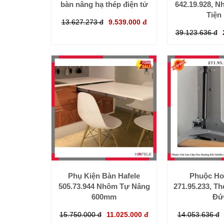
bàn nâng hạ thép điện tử
642.19.928, N
Tiện 
13.627.273 đ
9.539.000 đ
39.123.636 đ
Phụ Kiện Bàn Hafele
Phuộc Hơi
505.73.944 Nhôm Tự Nâng
271.95.233, Th
600mm
Đứ
15.750.000 đ
11.025.000 đ
14.053.636 đ