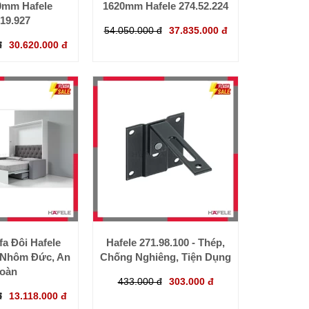
0mm Hafele
1620mm Hafele 274.52.224
.19.927
54.050.000 đ
37.835.000 đ
đ
30.620.000 đ
a Đôi Hafele
Hafele 271.98.100 - Thép,
- Nhôm Đức, An
Chống Nghiêng, Tiện Dụng
oàn
433.000 đ
303.000 đ
đ
13.118.000 đ