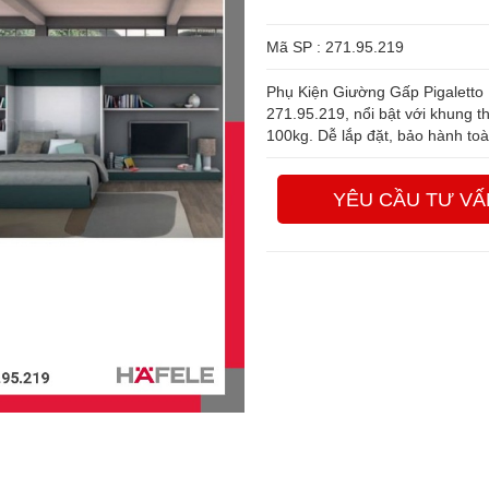
Mã SP : 271.95.219
Phụ Kiện Giường Gấp Pigaletto
271.95.219, nổi bật với khung th
100kg. Dễ lắp đặt, bảo hành to
YÊU CẦU TƯ VẤ