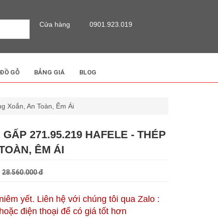
Cửa hàng
0901.923.019
 ĐỒ GỖ
BẢNG GIÁ
BLOG
g Xoắn, An Toàn, Êm Ái
GẤP 271.95.219 HAFELE - THÉP
TOÀN, ÊM ÁI
đ
28.560.000 đ
 niêm yết. Liên hệ với chúng tôi qua Zalo :
oặc điện thoại để có giá tốt hơn