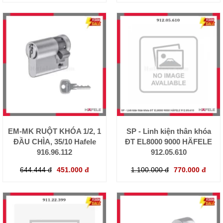
EM-MK RUỘT KHÓA 1/2, 1
SP - Linh kiện thân khóa
ĐẦU CHÌA, 35/10 Hafele
ĐT EL8000 9000 HÄFELE
916.96.112
912.05.610
644.444 đ
451.000 đ
1.100.000 đ
770.000 đ