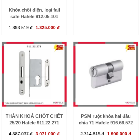
Khóa chốt điện, loại fail
safe Hafele 912.05.101
1.893.519 đ
1.325.000 đ
THÂN KHOÁ CHỐT CHẾT
PSM ruột khóa hai đầu
25/20 Hafele 911.22.271
chìa 71 Hafele 916.66.572
4.387.037 đ
3.071.000 đ
2.714.815 đ
1.900.000 đ