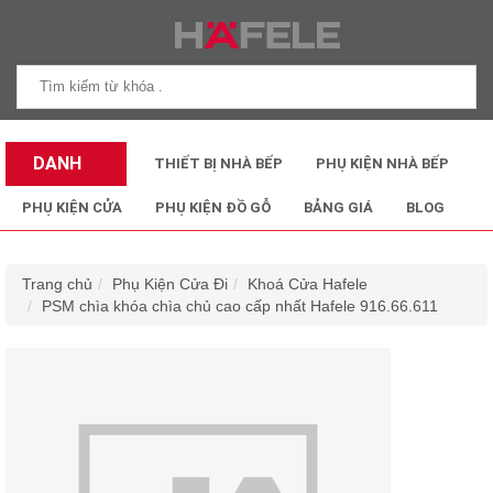
DANH
THIẾT BỊ NHÀ BẾP
PHỤ KIỆN NHÀ BẾP
MỤC SẢN
PHỤ KIỆN CỬA
PHỤ KIỆN ĐỒ GỖ
BẢNG GIÁ
BLOG
PHẨM
Trang chủ
Phụ Kiện Cửa Đi
Khoá Cửa Hafele
PSM chìa khóa chìa chủ cao cấp nhất Hafele 916.66.611