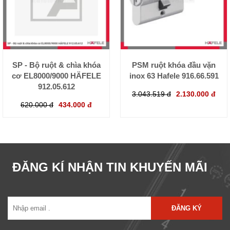
SP - Bộ ruột & chìa khóa
PSM ruột khóa đầu vặn
cơ EL8000/9000 HÄFELE
inox 63 Hafele 916.66.591
912.05.612
3.043.519 đ
2.130.000 đ
620.000 đ
434.000 đ
ĐĂNG KÍ NHẬN TIN KHUYẾN MÃI
ĐĂNG KÝ