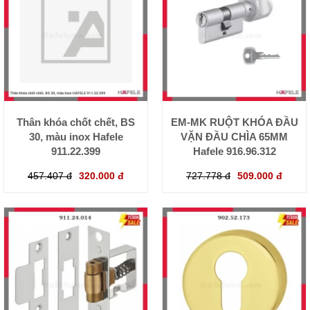
Thân khóa chốt chết, BS
EM-MK RUỘT KHÓA ĐẦU
30, màu inox Hafele
VẶN ĐẦU CHÌA 65MM
911.22.399
Hafele 916.96.312
457.407 đ
320.000 đ
727.778 đ
509.000 đ