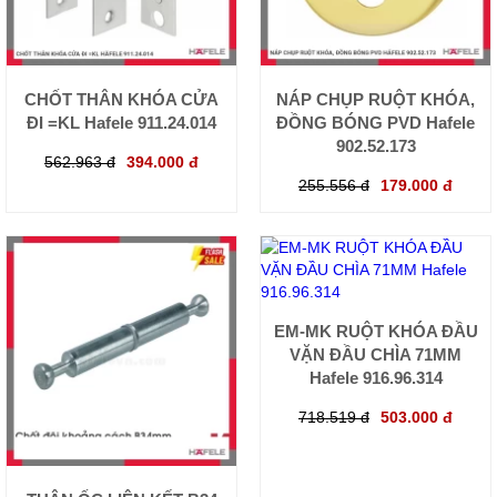
CHỐT THÂN KHÓA CỬA
NÁP CHỤP RUỘT KHÓA,
ĐI =KL Hafele 911.24.014
ĐỒNG BÓNG PVD Hafele
902.52.173
562.963 đ
394.000 đ
255.556 đ
179.000 đ
EM-MK RUỘT KHÓA ĐẦU
VẶN ĐẦU CHÌA 71MM
Hafele 916.96.314
718.519 đ
503.000 đ