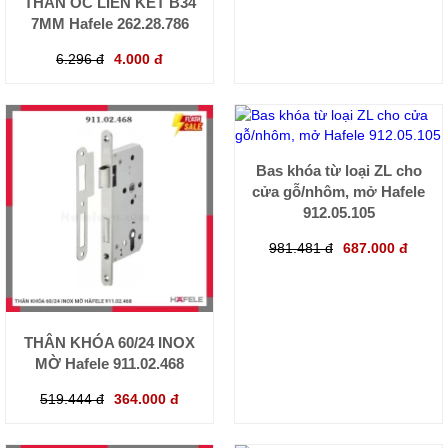
THÂN ỐC LIÊN KẾT B34
7MM Hafele 262.28.786
6.296 đ
4.000 đ
Bas khóa từ loại ZL cho
cửa gỗ/nhôm, mở Hafele
912.05.105
981.481 đ
687.000 đ
THÂN KHÓA 60/24 INOX
MỜ Hafele 911.02.468
519.444 đ
364.000 đ