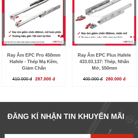
Ray Âm EPC Pro 450mm
Ray Âm EPC Plus Hafele
Hafele - Thép Mạ Kẽm,
433.03.137: Thép, Nhấn
Giảm Chấn
Mở, 550mm
410.000 đ
287.000 đ
400.000 đ
280.000 đ
ĐĂNG KÍ NHẬN TIN KHUYẾN MÃI