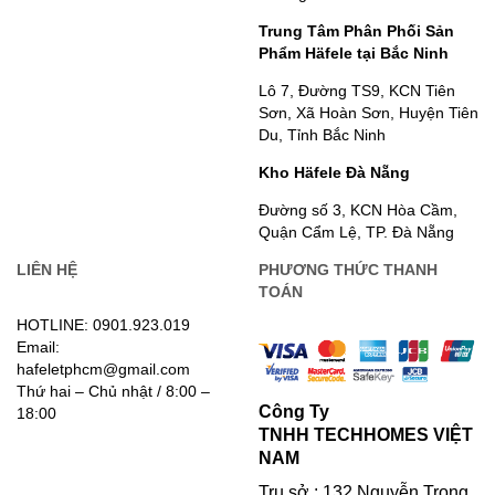
Trung Tâm Phân Phối Sản
Phẩm Häfele tại Bắc Ninh
Lô 7, Đường TS9, KCN Tiên
Sơn, Xã Hoàn Sơn, Huyện Tiên
Du, Tỉnh Bắc Ninh
Kho Häfele Đà Nẵng
Đường số 3, KCN Hòa Cầm,
Quận Cẩm Lệ, TP. Đà Nẵng
LIÊN HỆ
PHƯƠNG THỨC THANH
TOÁN
HOTLINE: 0901.923.019
Email:
hafeletphcm@gmail.com
Thứ hai – Chủ nhật / 8:00 –
Công Ty
18:00
TNHH TECHHOMES VIỆT
NAM
Trụ sở : 132 Nguyễn Trọng