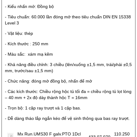
- Kiểu nhấn mở: Đồng bộ
- Tiêu chuẩn: 60.000 lần đóng mở theo tiêu chuẩn DIN EN 15338
Level 3
- Vật liệu: thép
- Kích thước : 250 mm
- Màu sắc: xám mạ kẽm
- Khả năng điều chỉnh: 3 chiều (lên/xuống ±1,5 mm, trái/phải ±0,5
mm, trước/sau ±1,5 mm)
- Chức năng: đóng mở đồng bộ, nhấn để mở
- Các kích thước: Chiều rộng hộc tủ tối đa = chiều rộng tủ lọt lòng
– 40 mm + 2x độ dày thành hộc T = 16mm
- Trọn bộ: 1 cặp ray trượt và 1 cặp bas.
- Dễ dàng tháo lắp ngắn kéo để vệ sinh thông qua bas ray trượt.
Mx Run.UMS30 F galv.PTO 1Dcl
110.250
433.07.070