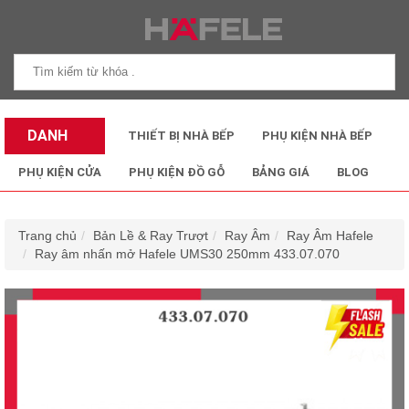
DANH
THIẾT BỊ NHÀ BẾP
PHỤ KIỆN NHÀ BẾP
MỤC SẢN
PHỤ KIỆN CỬA
PHỤ KIỆN ĐỒ GỖ
BẢNG GIÁ
BLOG
PHẨM
Trang chủ
Bản Lề & Ray Trượt
Ray Âm
Ray Âm Hafele
Ray âm nhấn mở Hafele UMS30 250mm 433.07.070