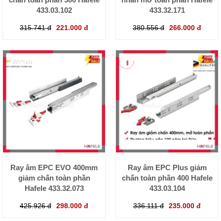
433.03.102
433.32.171
315.741 đ
221.000 đ
380.556 đ
266.000 đ
Ray âm EPC EVO 400mm
Ray âm EPC Plus giảm
giảm chấn toàn phần
chấn toàn phần 400 Hafele
Hafele 433.32.073
433.03.104
425.926 đ
298.000 đ
336.111 đ
235.000 đ